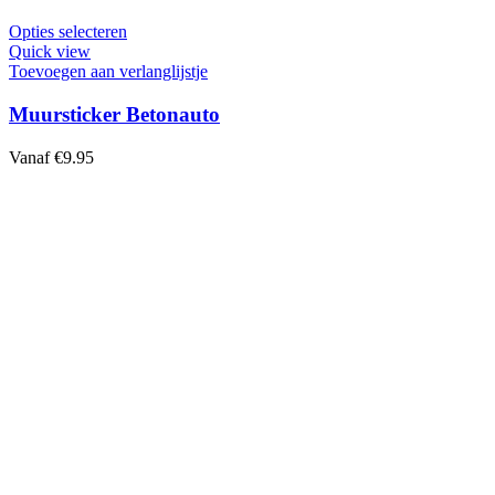
Dit
Opties selecteren
product
Quick view
heeft
Toevoegen aan verlanglijstje
meerdere
variaties.
Muursticker Betonauto
Deze
optie
Vanaf
€
9.95
kan
gekozen
worden
op
de
productpagina