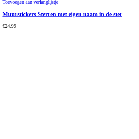
heeft
Toevoegen aan verlanglijstje
meerdere
variaties.
Muurstickers Sterren met eigen naam in de ster
Deze
optie
€
24.95
kan
gekozen
worden
op
de
productpagina