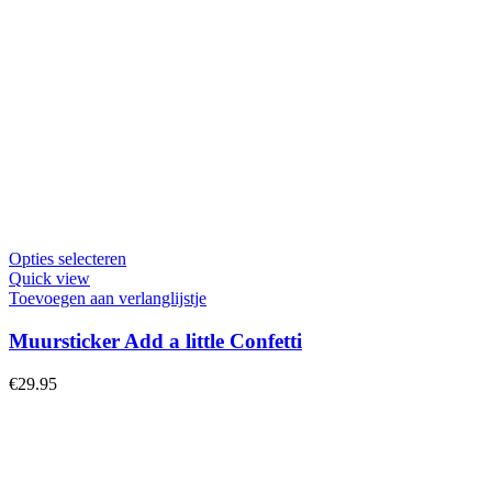
Dit
Opties selecteren
product
Quick view
heeft
Toevoegen aan verlanglijstje
meerdere
variaties.
Muursticker Add a little Confetti
Deze
optie
€
29.95
kan
gekozen
worden
op
de