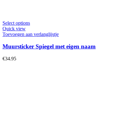
Dit
Select options
product
Quick view
heeft
Toevoegen aan verlanglijstje
meerdere
variaties.
Muursticker Spiegel met eigen naam
Deze
optie
€
34.95
kan
gekozen
worden
op
de
productpagina