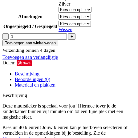
Zilver
Afmetingen
Ongespiegeld / Gespiegeld
Wissen
Muursticker
Paardenhoofd
Toevoegen aan winkelwagen
|
Verzending binnen 4 dagen
lijnen
Toevoegen aan verlanglijstje
aantal
Delen:
Save
Beschrijving
Beoordelingen (0)
Materiaal en plakken
Beschrijving
Deze muursticker is speciaal voor jou! Hiermee tover je de
kinderkamer binnen vijf minuten om tot een fijne plek met een
magische sfeer.
Kies uit 40 kleuren! Jouw kleuren kan je hierboven selecteren of
vermelden in de opmerkingen bij je bestelling. Zie de