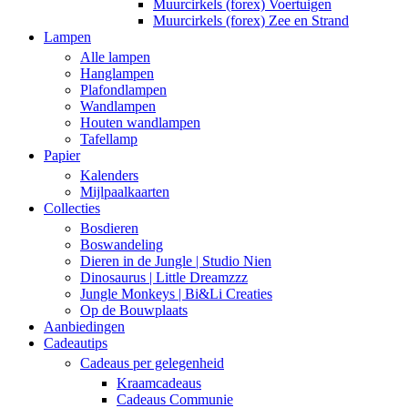
Muurcirkels (forex) Voertuigen
Muurcirkels (forex) Zee en Strand
Lampen
Alle lampen
Hanglampen
Plafondlampen
Wandlampen
Houten wandlampen
Tafellamp
Papier
Kalenders
Mijlpaalkaarten
Collecties
Bosdieren
Boswandeling
Dieren in de Jungle | Studio Nien
Dinosaurus | Little Dreamzzz
Jungle Monkeys | Bi&Li Creaties
Op de Bouwplaats
Aanbiedingen
Cadeautips
Cadeaus per gelegenheid
Kraamcadeaus
Cadeaus Communie