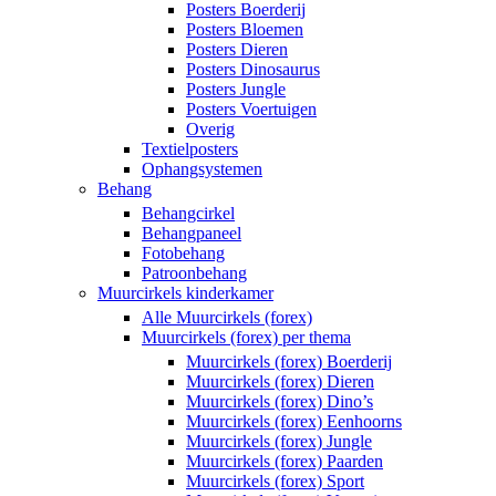
Posters Boerderij
Posters Bloemen
Posters Dieren
Posters Dinosaurus
Posters Jungle
Posters Voertuigen
Overig
Textielposters
Ophangsystemen
Behang
Behangcirkel
Behangpaneel
Fotobehang
Patroonbehang
Muurcirkels kinderkamer
Alle Muurcirkels (forex)
Muurcirkels (forex) per thema
Muurcirkels (forex) Boerderij
Muurcirkels (forex) Dieren
Muurcirkels (forex) Dino’s
Muurcirkels (forex) Eenhoorns
Muurcirkels (forex) Jungle
Muurcirkels (forex) Paarden
Muurcirkels (forex) Sport