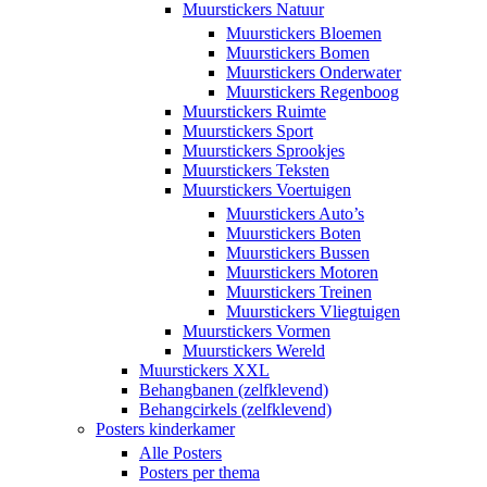
Muurstickers Natuur
Muurstickers Bloemen
Muurstickers Bomen
Muurstickers Onderwater
Muurstickers Regenboog
Muurstickers Ruimte
Muurstickers Sport
Muurstickers Sprookjes
Muurstickers Teksten
Muurstickers Voertuigen
Muurstickers Auto’s
Muurstickers Boten
Muurstickers Bussen
Muurstickers Motoren
Muurstickers Treinen
Muurstickers Vliegtuigen
Muurstickers Vormen
Muurstickers Wereld
Muurstickers XXL
Behangbanen (zelfklevend)
Behangcirkels (zelfklevend)
Posters kinderkamer
Alle Posters
Posters per thema