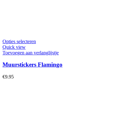
Dit
Opties selecteren
product
Quick view
heeft
Toevoegen aan verlanglijstje
meerdere
variaties.
Muurstickers Flamingo
Deze
optie
€
9.95
kan
gekozen
worden
op
de
productpagina