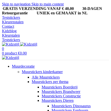
Skip to navigation
Skip to main content
GRATIS VERZENDING VANAF € 40,00
30-DAGEN
Retourgarantie UNIEK en GEMAAKT in NL
Teststickers
Kleurenstalen
Contact
Kidzblog
Kleurstalen
Teststickers
0
0
product
€
0.00
Muurdecoratie
Muurstickers kinderkamer
Alle Muurstickers
Muurstickers per thema
Muurstickers Boerderij
Muurstickers Brandweer
Muurstickers Constructie
Muurstickers Dieren
Muurstickers Dinosaurus
Muurstickers Eenhoorn