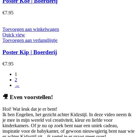
Poster Koe | Boerderij
€
7.95
Toevoegen aan winkelwagen
Quick view
Toevoegen aan verlanglijstje
Poster Kip | Boerderij
€
7.95
1
2
→
🎥
Even voorstellen!
Hoi! Wat leuk dat je er bent!
Ik ben Engelien, het gezicht achter Kidzstijl. In deze video neem ik
je mee in mijn wereld vol creativiteit, kleur en liefde voor
kinderkamers. Of je nu op zoek bent naar een uniek cadeau,
inspiratie voor de babykamer, of gewoon nieuwsgierig bent naar wie
er achter Kidzstijl zit – ik vertel je er graag meer over!