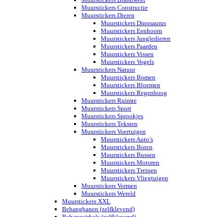
Muurstickers Constructie
Muurstickers Dieren
Muurstickers Dinosaurus
Muurstickers Eenhoorn
Muurstickers Jungledieren
Muurstickers Paarden
Muurstickers Vissen
Muurstickers Vogels
Muurstickers Natuur
Muurstickers Bomen
Muurstickers Bloemen
Muurstickers Regenboog
Muurstickers Ruimte
Muurstickers Sport
Muurstickers Sprookjes
Muurstickers Teksten
Muurstickers Voertuigen
Muurstickers Auto’s
Muurstickers Boten
Muurstickers Bussen
Muurstickers Motoren
Muurstickers Treinen
Muurstickers Vliegtuigen
Muurstickers Vormen
Muurstickers Wereld
Muurstickers XXL
Behangbanen (zelfklevend)
Behangcirkels (zelfklevend)