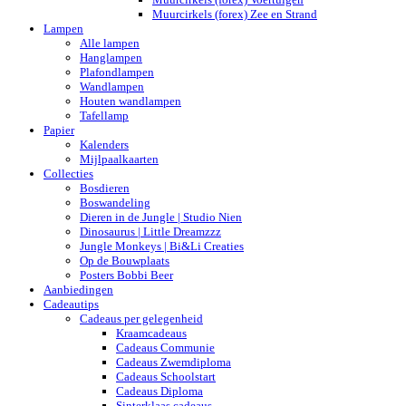
Muurcirkels (forex) Zee en Strand
Lampen
Alle lampen
Hanglampen
Plafondlampen
Wandlampen
Houten wandlampen
Tafellamp
Papier
Kalenders
Mijlpaalkaarten
Collecties
Bosdieren
Boswandeling
Dieren in de Jungle | Studio Nien
Dinosaurus | Little Dreamzzz
Jungle Monkeys | Bi&Li Creaties
Op de Bouwplaats
Posters Bobbi Beer
Aanbiedingen
Cadeautips
Cadeaus per gelegenheid
Kraamcadeaus
Cadeaus Communie
Cadeaus Zwemdiploma
Cadeaus Schoolstart
Cadeaus Diploma
Sinterklaas cadeaus