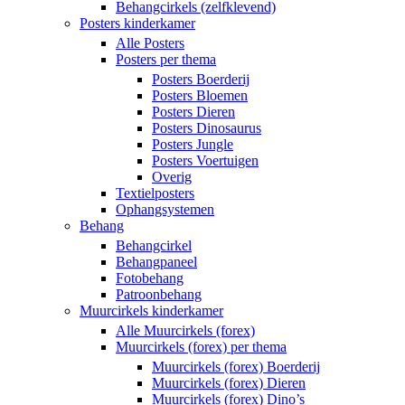
Behangcirkels (zelfklevend)
Posters kinderkamer
Alle Posters
Posters per thema
Posters Boerderij
Posters Bloemen
Posters Dieren
Posters Dinosaurus
Posters Jungle
Posters Voertuigen
Overig
Textielposters
Ophangsystemen
Behang
Behangcirkel
Behangpaneel
Fotobehang
Patroonbehang
Muurcirkels kinderkamer
Alle Muurcirkels (forex)
Muurcirkels (forex) per thema
Muurcirkels (forex) Boerderij
Muurcirkels (forex) Dieren
Muurcirkels (forex) Dino’s