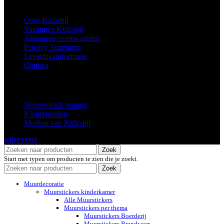
Informatie
Over Kidzstijl
Vacatures Kidzstijl
Algemene voorwaarden
Privacy Statement
Leveringsinformatie
Contact
Extra
Veelgestelde vragen
Kleurenstalen
Merken van Kidzstijl
KIDZSTIJL
2024
Zoek
Start met typen om producten te zien die je zoekt.
Zoek
Muurdecoratie
Muurstickers kinderkamer
Alle Muurstickers
Muurstickers per thema
Muurstickers Boerderij
Muurstickers Brandweer