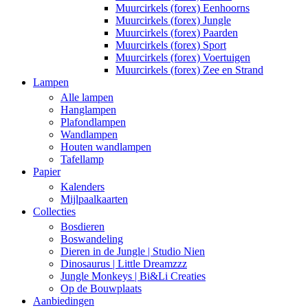
Muurcirkels (forex) Eenhoorns
Muurcirkels (forex) Jungle
Muurcirkels (forex) Paarden
Muurcirkels (forex) Sport
Muurcirkels (forex) Voertuigen
Muurcirkels (forex) Zee en Strand
Lampen
Alle lampen
Hanglampen
Plafondlampen
Wandlampen
Houten wandlampen
Tafellamp
Papier
Kalenders
Mijlpaalkaarten
Collecties
Bosdieren
Boswandeling
Dieren in de Jungle | Studio Nien
Dinosaurus | Little Dreamzzz
Jungle Monkeys | Bi&Li Creaties
Op de Bouwplaats
Aanbiedingen