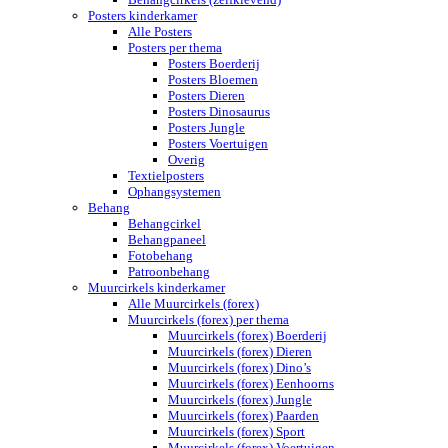
Posters kinderkamer
Alle Posters
Posters per thema
Posters Boerderij
Posters Bloemen
Posters Dieren
Posters Dinosaurus
Posters Jungle
Posters Voertuigen
Overig
Textielposters
Ophangsystemen
Behang
Behangcirkel
Behangpaneel
Fotobehang
Patroonbehang
Muurcirkels kinderkamer
Alle Muurcirkels (forex)
Muurcirkels (forex) per thema
Muurcirkels (forex) Boerderij
Muurcirkels (forex) Dieren
Muurcirkels (forex) Dino’s
Muurcirkels (forex) Eenhoorns
Muurcirkels (forex) Jungle
Muurcirkels (forex) Paarden
Muurcirkels (forex) Sport
Muurcirkels (forex) Voertuigen