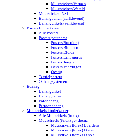
Muurstickers Vormen
Muurstickers Wereld
Muurstickers XXL
Behangbanen (zelfklevend)
Behangcirkels (zelfklevend)
Posters kinderkamer
Alle Posters
Posters per thema
Posters Boerderij
Posters Bloemen
Posters Dieren
Posters Dinosaurus
Posters Jungle
Posters Voertuigen
Overig
Textielposters
Ophangsystemen
Behang
Behangcirkel
Behangpaneel
Fotobehang
Patroonbehang
Muurcirkels kinderkamer
Alle Muurcirkels (forex)
Muurcirkels (forex) per thema
Muurcirkels (forex) Boerderij
Muurcirkels (forex) Dieren
Muurcirkels (forex) Dino’s