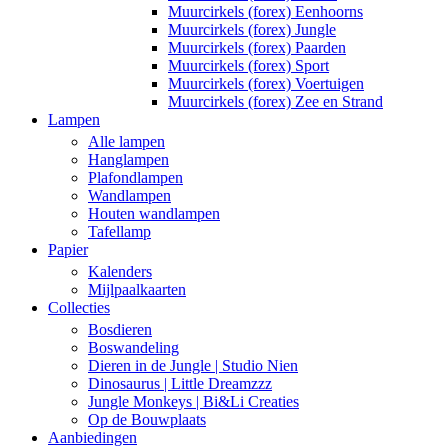
Muurcirkels (forex) Eenhoorns
Muurcirkels (forex) Jungle
Muurcirkels (forex) Paarden
Muurcirkels (forex) Sport
Muurcirkels (forex) Voertuigen
Muurcirkels (forex) Zee en Strand
Lampen
Alle lampen
Hanglampen
Plafondlampen
Wandlampen
Houten wandlampen
Tafellamp
Papier
Kalenders
Mijlpaalkaarten
Collecties
Bosdieren
Boswandeling
Dieren in de Jungle | Studio Nien
Dinosaurus | Little Dreamzzz
Jungle Monkeys | Bi&Li Creaties
Op de Bouwplaats
Aanbiedingen