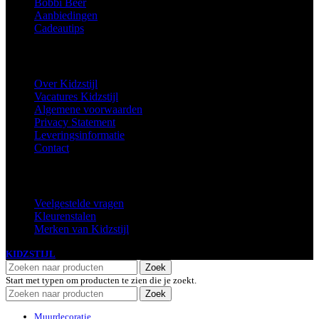
Bobbi Beer
Aanbiedingen
Cadeautips
Informatie
Over Kidzstijl
Vacatures Kidzstijl
Algemene voorwaarden
Privacy Statement
Leveringsinformatie
Contact
Extra
Veelgestelde vragen
Kleurenstalen
Merken van Kidzstijl
KIDZSTIJL
2024
Zoek
Start met typen om producten te zien die je zoekt.
Zoek
Muurdecoratie