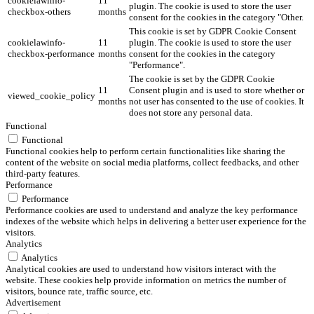
cookielawinfo-
11
plugin. The cookie is used to store the user
checkbox-others
months
consent for the cookies in the category "Other.
This cookie is set by GDPR Cookie Consent
cookielawinfo-
11
plugin. The cookie is used to store the user
checkbox-performance
months
consent for the cookies in the category
"Performance".
The cookie is set by the GDPR Cookie
11
Consent plugin and is used to store whether or
viewed_cookie_policy
months
not user has consented to the use of cookies. It
does not store any personal data.
Functional
Functional
Functional cookies help to perform certain functionalities like sharing the
content of the website on social media platforms, collect feedbacks, and other
third-party features.
Performance
Performance
Performance cookies are used to understand and analyze the key performance
indexes of the website which helps in delivering a better user experience for the
visitors.
Analytics
Analytics
Analytical cookies are used to understand how visitors interact with the
website. These cookies help provide information on metrics the number of
visitors, bounce rate, traffic source, etc.
Advertisement