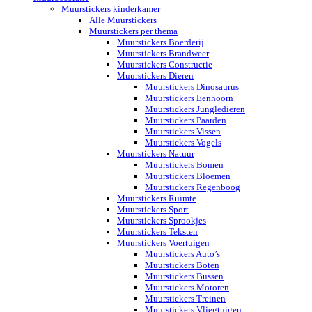
Muurstickers kinderkamer
Alle Muurstickers
Muurstickers per thema
Muurstickers Boerderij
Muurstickers Brandweer
Muurstickers Constructie
Muurstickers Dieren
Muurstickers Dinosaurus
Muurstickers Eenhoorn
Muurstickers Jungledieren
Muurstickers Paarden
Muurstickers Vissen
Muurstickers Vogels
Muurstickers Natuur
Muurstickers Bomen
Muurstickers Bloemen
Muurstickers Regenboog
Muurstickers Ruimte
Muurstickers Sport
Muurstickers Sprookjes
Muurstickers Teksten
Muurstickers Voertuigen
Muurstickers Auto’s
Muurstickers Boten
Muurstickers Bussen
Muurstickers Motoren
Muurstickers Treinen
Muurstickers Vliegtuigen