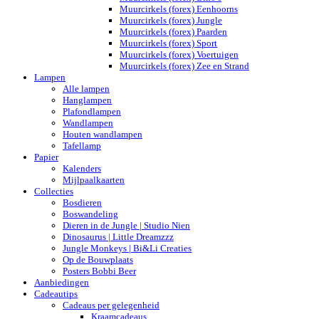
Muurcirkels (forex) Eenhoorns
Muurcirkels (forex) Jungle
Muurcirkels (forex) Paarden
Muurcirkels (forex) Sport
Muurcirkels (forex) Voertuigen
Muurcirkels (forex) Zee en Strand
Lampen
Alle lampen
Hanglampen
Plafondlampen
Wandlampen
Houten wandlampen
Tafellamp
Papier
Kalenders
Mijlpaalkaarten
Collecties
Bosdieren
Boswandeling
Dieren in de Jungle | Studio Nien
Dinosaurus | Little Dreamzzz
Jungle Monkeys | Bi&Li Creaties
Op de Bouwplaats
Posters Bobbi Beer
Aanbiedingen
Cadeautips
Cadeaus per gelegenheid
Kraamcadeaus