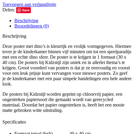
Toevoegen aan verlanglijstje
Delen:
Save
Beschrijving
Beoordelingen (0)
Beschrijving
Deze poster met dino’s is kleurrijk en vrolijk vormgegeven. Hiermee
tover je de kinderkamer binnen vijf minuten om tot een speelparadijs
met een echte dino sfeer. De poster is te krijgen in 1 formaat (30 x
40 cm). De posters bij Kidzstijl zijn uniek en in allerlei thema’s te
krijgen. Groot voordeel van posters is dat je ze eenvoudig en vooral
voor een leuk prijsje kunt vervangen voor nieuwe posters. Zo geef
je de kinderkamer met een paar simpele handelingen een hele andere
look.
De posters bij Kidzstijl worden geprint op chloorvrij papier, een
ongestreken papiersoort die gemaakt wordt van gerecycled
materiaal. Doordat het papier ongestreken is, heeft het een mooie
matte gebroken witte uitstraling.
Specificaties
Formaat totaal (bxh) 30 x 40 cm