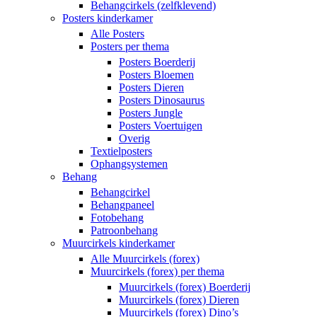
Behangcirkels (zelfklevend)
Posters kinderkamer
Alle Posters
Posters per thema
Posters Boerderij
Posters Bloemen
Posters Dieren
Posters Dinosaurus
Posters Jungle
Posters Voertuigen
Overig
Textielposters
Ophangsystemen
Behang
Behangcirkel
Behangpaneel
Fotobehang
Patroonbehang
Muurcirkels kinderkamer
Alle Muurcirkels (forex)
Muurcirkels (forex) per thema
Muurcirkels (forex) Boerderij
Muurcirkels (forex) Dieren
Muurcirkels (forex) Dino’s