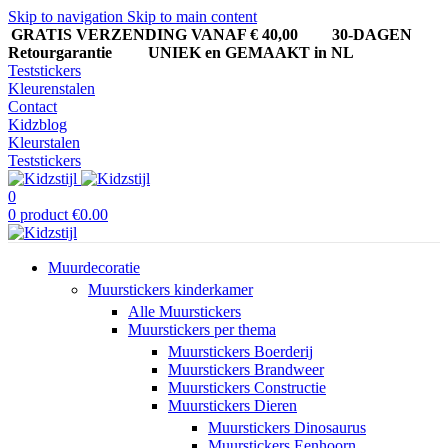
Skip to navigation
Skip to main content
GRATIS VERZENDING VANAF € 40,00
30-DAGEN
Retourgarantie UNIEK en GEMAAKT in NL
Teststickers
Kleurenstalen
Contact
Kidzblog
Kleurstalen
Teststickers
0
0
product
€
0.00
Muurdecoratie
Muurstickers kinderkamer
Alle Muurstickers
Muurstickers per thema
Muurstickers Boerderij
Muurstickers Brandweer
Muurstickers Constructie
Muurstickers Dieren
Muurstickers Dinosaurus
Muurstickers Eenhoorn