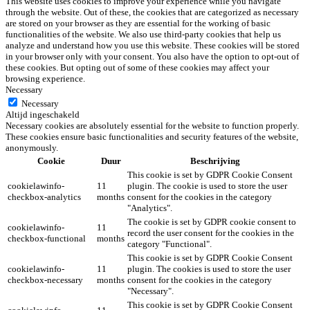
This website uses cookies to improve your experience while you navigate
through the website. Out of these, the cookies that are categorized as necessary
are stored on your browser as they are essential for the working of basic
functionalities of the website. We also use third-party cookies that help us
analyze and understand how you use this website. These cookies will be stored
in your browser only with your consent. You also have the option to opt-out of
these cookies. But opting out of some of these cookies may affect your
browsing experience.
Necessary
Necessary
Altijd ingeschakeld
Necessary cookies are absolutely essential for the website to function properly.
These cookies ensure basic functionalities and security features of the website,
anonymously.
Cookie
Duur
Beschrijving
This cookie is set by GDPR Cookie Consent
cookielawinfo-
11
plugin. The cookie is used to store the user
checkbox-analytics
months
consent for the cookies in the category
"Analytics".
The cookie is set by GDPR cookie consent to
cookielawinfo-
11
record the user consent for the cookies in the
checkbox-functional
months
category "Functional".
This cookie is set by GDPR Cookie Consent
cookielawinfo-
11
plugin. The cookies is used to store the user
checkbox-necessary
months
consent for the cookies in the category
"Necessary".
This cookie is set by GDPR Cookie Consent