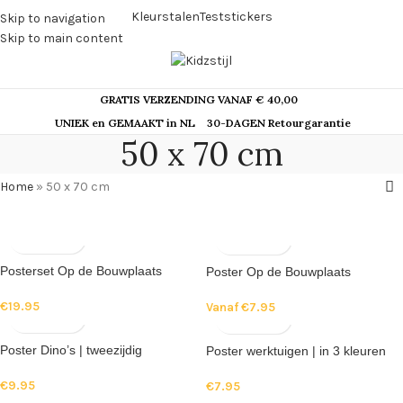
Kleurstalen
Teststickers
Skip to navigation
Skip to main content
GRATIS VERZENDING VANAF € 40,00
UNIEK en GEMAAKT in NL
30-DAGEN Retourgarantie
50 x 70 cm
Home
»
50 x 70 cm
Posterset Op de Bouwplaats
Poster Op de Bouwplaats
€
19.95
Vanaf
€
7.95
Poster Dino’s | tweezijdig
Poster werktuigen | in 3 kleuren
€
9.95
€
7.95