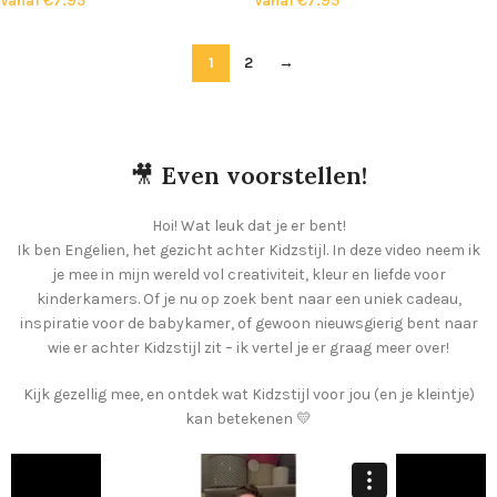
Vanaf
€
7.95
Vanaf
€
7.95
1
2
→
🎥
Even voorstellen!
Hoi! Wat leuk dat je er bent!
Ik ben Engelien, het gezicht achter Kidzstijl. In deze video neem ik
je mee in mijn wereld vol creativiteit, kleur en liefde voor
kinderkamers. Of je nu op zoek bent naar een uniek cadeau,
inspiratie voor de babykamer, of gewoon nieuwsgierig bent naar
wie er achter Kidzstijl zit – ik vertel je er graag meer over!
Kijk gezellig mee, en ontdek wat Kidzstijl voor jou (en je kleintje)
kan betekenen 💛