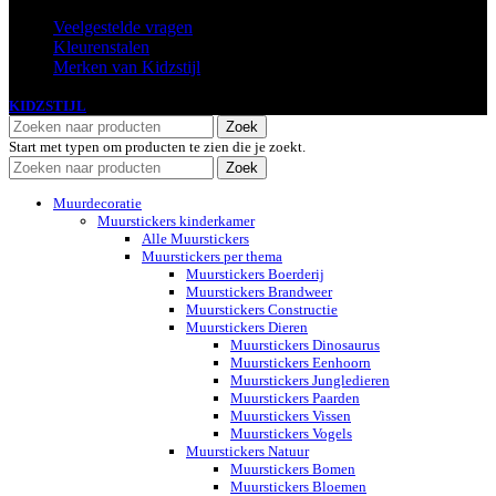
Veelgestelde vragen
Kleurenstalen
Merken van Kidzstijl
KIDZSTIJL
2024
Zoek
Start met typen om producten te zien die je zoekt.
Zoek
Muurdecoratie
Muurstickers kinderkamer
Alle Muurstickers
Muurstickers per thema
Muurstickers Boerderij
Muurstickers Brandweer
Muurstickers Constructie
Muurstickers Dieren
Muurstickers Dinosaurus
Muurstickers Eenhoorn
Muurstickers Jungledieren
Muurstickers Paarden
Muurstickers Vissen
Muurstickers Vogels
Muurstickers Natuur
Muurstickers Bomen
Muurstickers Bloemen