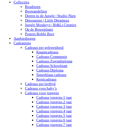
Collecties
Bosdieren
Boswandeling
Dieren in de Jungle | Studio Nien
Dinosaurus | Little Dreamzzz
Jungle Monkeys | Bi&Li Creaties
Op de Bouwplaats
Posters Bobbi Beer
Aanbiedingen
Cadeautips
Cadeaus per gelegenheid
Kraamcadeaus
Cadeaus Communie
Cadeaus Zwemdiploma
Cadeaus Schoolstart
Cadeaus Diploma
Sinterklaas cadeaus
Kerstcadeaus
Cadeaus per leeftijd
Cadeaus voor baby’s
Cadeaus voor jongens
Cadeaus jongens 1 jaar
Cadeaus jongens 2 jaar
Cadeaus jongens 3 jaar
Cadeaus jongens 4 jaar
Cadeaus jongens 5 jaar
Cadeaus jongens 6 jaar
Cadeaus jongens 7 jaar