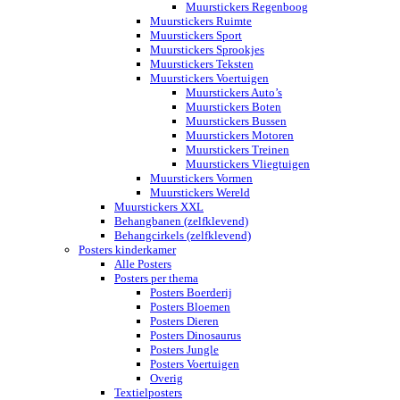
Muurstickers Regenboog
Muurstickers Ruimte
Muurstickers Sport
Muurstickers Sprookjes
Muurstickers Teksten
Muurstickers Voertuigen
Muurstickers Auto’s
Muurstickers Boten
Muurstickers Bussen
Muurstickers Motoren
Muurstickers Treinen
Muurstickers Vliegtuigen
Muurstickers Vormen
Muurstickers Wereld
Muurstickers XXL
Behangbanen (zelfklevend)
Behangcirkels (zelfklevend)
Posters kinderkamer
Alle Posters
Posters per thema
Posters Boerderij
Posters Bloemen
Posters Dieren
Posters Dinosaurus
Posters Jungle
Posters Voertuigen
Overig
Textielposters