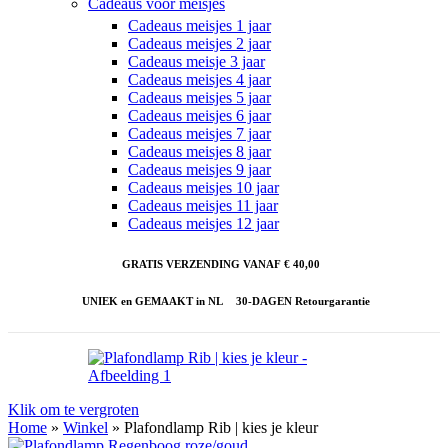
Cadeaus voor meisjes
Cadeaus meisjes 1 jaar
Cadeaus meisjes 2 jaar
Cadeaus meisje 3 jaar
Cadeaus meisjes 4 jaar
Cadeaus meisjes 5 jaar
Cadeaus meisjes 6 jaar
Cadeaus meisjes 7 jaar
Cadeaus meisjes 8 jaar
Cadeaus meisjes 9 jaar
Cadeaus meisjes 10 jaar
Cadeaus meisjes 11 jaar
Cadeaus meisjes 12 jaar
GRATIS VERZENDING VANAF € 40,00
UNIEK en GEMAAKT in NL
30-DAGEN Retourgarantie
Klik om te vergroten
Home
»
Winkel
»
Plafondlamp Rib | kies je kleur