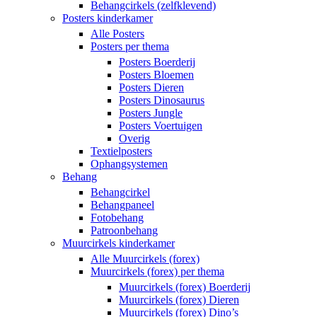
Behangcirkels (zelfklevend)
Posters kinderkamer
Alle Posters
Posters per thema
Posters Boerderij
Posters Bloemen
Posters Dieren
Posters Dinosaurus
Posters Jungle
Posters Voertuigen
Overig
Textielposters
Ophangsystemen
Behang
Behangcirkel
Behangpaneel
Fotobehang
Patroonbehang
Muurcirkels kinderkamer
Alle Muurcirkels (forex)
Muurcirkels (forex) per thema
Muurcirkels (forex) Boerderij
Muurcirkels (forex) Dieren
Muurcirkels (forex) Dino’s