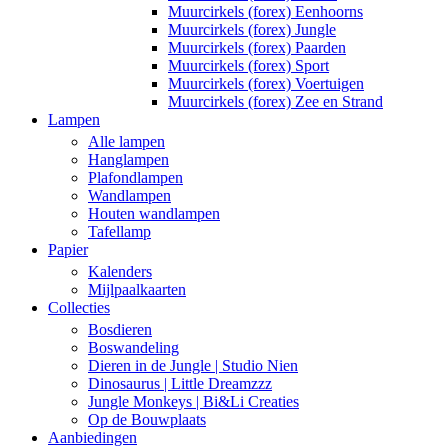
Muurcirkels (forex) Eenhoorns
Muurcirkels (forex) Jungle
Muurcirkels (forex) Paarden
Muurcirkels (forex) Sport
Muurcirkels (forex) Voertuigen
Muurcirkels (forex) Zee en Strand
Lampen
Alle lampen
Hanglampen
Plafondlampen
Wandlampen
Houten wandlampen
Tafellamp
Papier
Kalenders
Mijlpaalkaarten
Collecties
Bosdieren
Boswandeling
Dieren in de Jungle | Studio Nien
Dinosaurus | Little Dreamzzz
Jungle Monkeys | Bi&Li Creaties
Op de Bouwplaats
Aanbiedingen