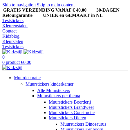
Skip to navigation
Skip to main content
GRATIS VERZENDING VANAF € 40,00
30-DAGEN
Retourgarantie UNIEK en GEMAAKT in NL
Teststickers
Kleurenstalen
Contact
Kidzblog
Kleurstalen
Teststickers
0
0
product
€
0.00
Muurdecoratie
Muurstickers kinderkamer
Alle Muurstickers
Muurstickers per thema
Muurstickers Boerderij
Muurstickers Brandweer
Muurstickers Constructie
Muurstickers Dieren
Muurstickers Dinosaurus
Muurstickers Eenhoorn