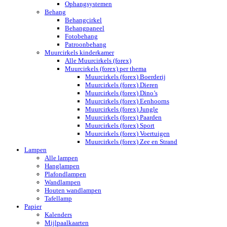
Ophangsystemen
Behang
Behangcirkel
Behangpaneel
Fotobehang
Patroonbehang
Muurcirkels kinderkamer
Alle Muurcirkels (forex)
Muurcirkels (forex) per thema
Muurcirkels (forex) Boerderij
Muurcirkels (forex) Dieren
Muurcirkels (forex) Dino’s
Muurcirkels (forex) Eenhoorns
Muurcirkels (forex) Jungle
Muurcirkels (forex) Paarden
Muurcirkels (forex) Sport
Muurcirkels (forex) Voertuigen
Muurcirkels (forex) Zee en Strand
Lampen
Alle lampen
Hanglampen
Plafondlampen
Wandlampen
Houten wandlampen
Tafellamp
Papier
Kalenders
Mijlpaalkaarten