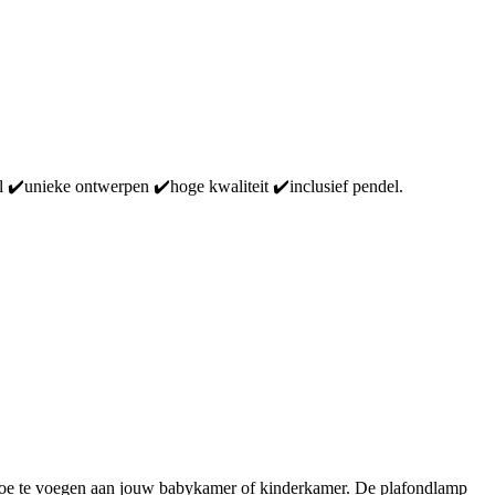
 ✔️unieke ontwerpen ✔️hoge kwaliteit ✔️inclusief pendel.
toe te voegen aan jouw babykamer of kinderkamer. De plafondlamp