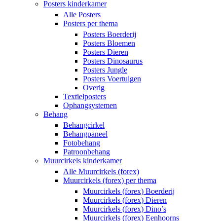
Posters kinderkamer
Alle Posters
Posters per thema
Posters Boerderij
Posters Bloemen
Posters Dieren
Posters Dinosaurus
Posters Jungle
Posters Voertuigen
Overig
Textielposters
Ophangsystemen
Behang
Behangcirkel
Behangpaneel
Fotobehang
Patroonbehang
Muurcirkels kinderkamer
Alle Muurcirkels (forex)
Muurcirkels (forex) per thema
Muurcirkels (forex) Boerderij
Muurcirkels (forex) Dieren
Muurcirkels (forex) Dino’s
Muurcirkels (forex) Eenhoorns