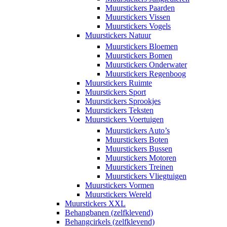
Muurstickers Paarden
Muurstickers Vissen
Muurstickers Vogels
Muurstickers Natuur
Muurstickers Bloemen
Muurstickers Bomen
Muurstickers Onderwater
Muurstickers Regenboog
Muurstickers Ruimte
Muurstickers Sport
Muurstickers Sprookjes
Muurstickers Teksten
Muurstickers Voertuigen
Muurstickers Auto’s
Muurstickers Boten
Muurstickers Bussen
Muurstickers Motoren
Muurstickers Treinen
Muurstickers Vliegtuigen
Muurstickers Vormen
Muurstickers Wereld
Muurstickers XXL
Behangbanen (zelfklevend)
Behangcirkels (zelfklevend)