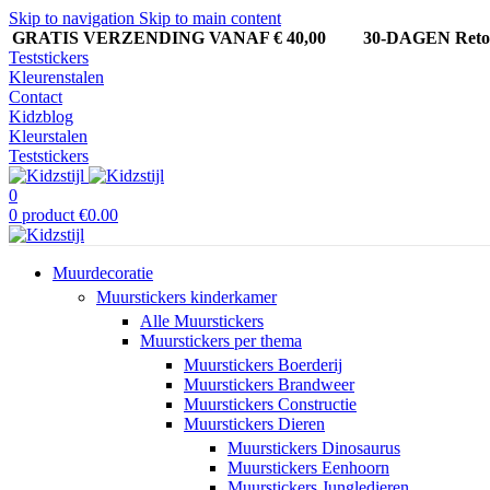
Skip to navigation
Skip to main content
GRATIS VERZENDING VANAF € 40,00
30-DAGEN Ret
Teststickers
Kleurenstalen
Contact
Kidzblog
Kleurstalen
Teststickers
0
0
product
€
0.00
Muurdecoratie
Muurstickers kinderkamer
Alle Muurstickers
Muurstickers per thema
Muurstickers Boerderij
Muurstickers Brandweer
Muurstickers Constructie
Muurstickers Dieren
Muurstickers Dinosaurus
Muurstickers Eenhoorn
Muurstickers Jungledieren