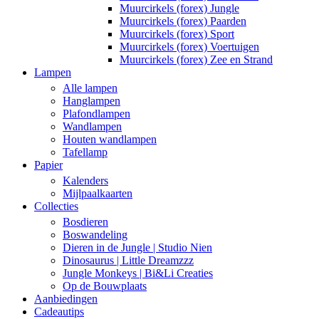
Muurcirkels (forex) Jungle
Muurcirkels (forex) Paarden
Muurcirkels (forex) Sport
Muurcirkels (forex) Voertuigen
Muurcirkels (forex) Zee en Strand
Lampen
Alle lampen
Hanglampen
Plafondlampen
Wandlampen
Houten wandlampen
Tafellamp
Papier
Kalenders
Mijlpaalkaarten
Collecties
Bosdieren
Boswandeling
Dieren in de Jungle | Studio Nien
Dinosaurus | Little Dreamzzz
Jungle Monkeys | Bi&Li Creaties
Op de Bouwplaats
Aanbiedingen
Cadeautips