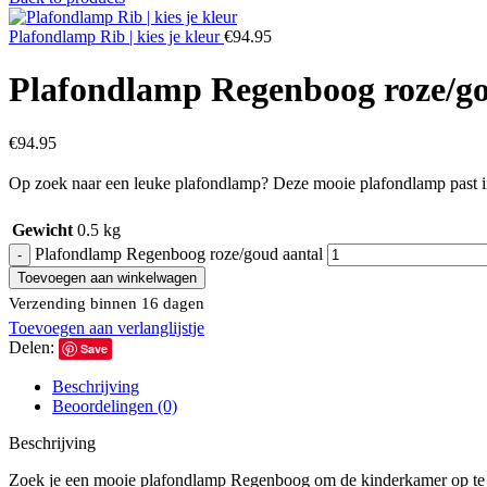
Plafondlamp Rib | kies je kleur
€
94.95
Plafondlamp Regenboog roze/g
€
94.95
Op zoek naar een leuke plafondlamp? Deze mooie plafondlamp past in 
Gewicht
0.5 kg
Plafondlamp Regenboog roze/goud aantal
Toevoegen aan winkelwagen
Verzending binnen 16 dagen
Toevoegen aan verlanglijstje
Delen:
Save
Beschrijving
Beoordelingen (0)
Beschrijving
Zoek je een mooie plafondlamp Regenboog om de kinderkamer op te f