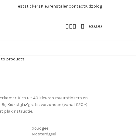
Teststickers
Kleurenstalen
Contact
Kidzblog
€
0.00
 to products
derkamer. Kies uit 40 kleuren muurstickers en
ij Kidzstijl ✔️gratis verzonden (vanaf €20,-)
t plakinstructie.
Goudgeel
Mosterdgeel