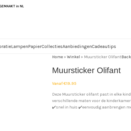
EMAAKT in NL
ratie
Lampen
Papier
Collecties
Aanbiedingen
Cadeautips
Home
»
Winkel
»
Muursticker Olifant
Back
Muursticker Olifant
Vanaf
€
19.95
Deze Muursticker olifant past in elke kin
verschillende maten voor de kinderkamer! B
✔️snel in huis ✔️eenvoudig aanbrengen me