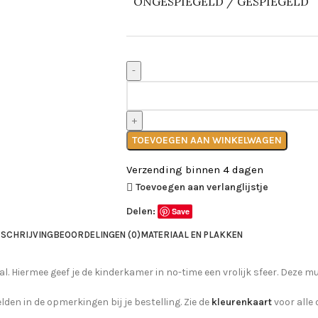
ONGESPIEGELD / GESPIEGELD
TOEVOEGEN AAN WINKELWAGEN
Verzending binnen 4 dagen
Toevoegen aan verlanglijstje
Delen:
Save
SCHRIJVING
BEOORDELINGEN (0)
MATERIAAL EN PLAKKEN
l. Hiermee geef je de kinderkamer in no-time een vrolijk sfeer. Deze muu
lden in de opmerkingen bij je bestelling. Zie de
kleurenkaart
voor alle 