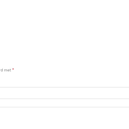
*
erd met