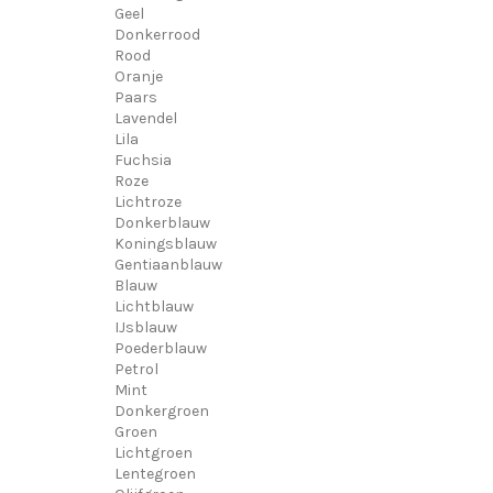
Geel
Donkerrood
Rood
Oranje
Paars
Lavendel
Lila
Fuchsia
Roze
Lichtroze
Donkerblauw
Koningsblauw
Gentiaanblauw
Blauw
Lichtblauw
IJsblauw
Poederblauw
Petrol
Mint
Donkergroen
Groen
Lichtgroen
Lentegroen