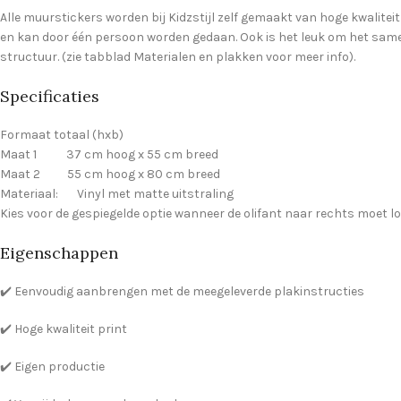
Alle muurstickers worden bij Kidzstijl zelf gemaakt van hoge kwaliteit
en kan door één persoon worden gedaan. Ook is het leuk om het samen
structuur. (zie tabblad Materialen en plakken voor meer info).
Specificaties
Formaat totaal (hxb)
Maat 1 37 cm hoog x 55 cm breed
Maat 2 55 cm hoog x 80 cm breed
Materiaal: Vinyl met matte uitstraling
Kies voor de gespiegelde optie wanneer de olifant naar rechts moet l
Eigenschappen
✔️ Eenvoudig aanbrengen met de meegeleverde plakinstructies
✔️ Hoge kwaliteit print
✔️ Eigen productie