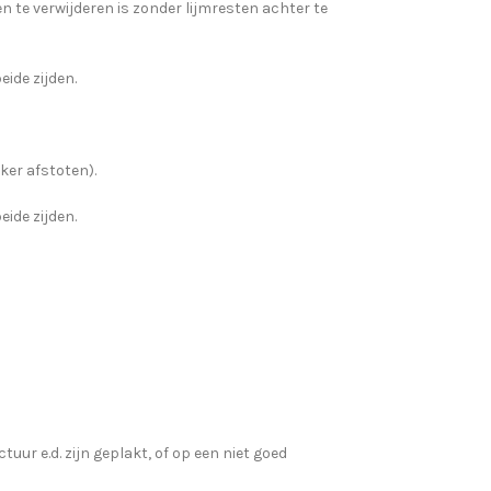
te verwijderen is zonder lijmresten achter te
eide zijden.
ker afstoten).
eide zijden.
ur e.d. zijn geplakt, of op een niet goed