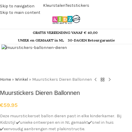
Kleurstalen
Teststickers
Skip to navigation
Skip to main content
GRATIS VERZENDING VANAF € 40,00
Klik om te vergroten
UNIEK en GEMAAKT in NL
30-DAGEN Retourgarantie
Home
»
Winkel
»
Muurstickers Dieren Ballonnen
Muurstickers Dieren Ballonnen
€
59.95
Deze muurstickerset ballon dieren past in elke kinderkamer. Bij
Kidzstijl ✔️unieke ontwerpen en in NL gemaakt✔️snel in huis
✔️eenvoudig aanbrengen met plakinstructie.