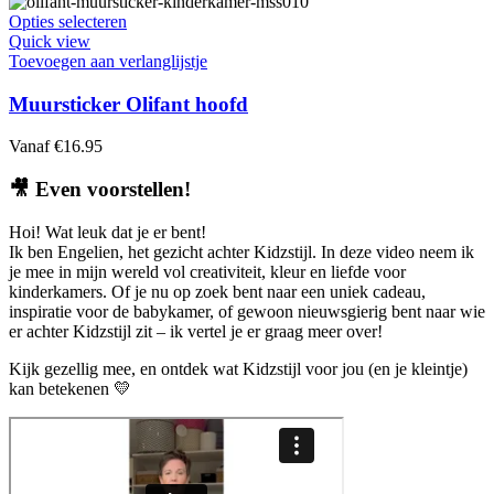
worden
Dit
Opties selecteren
op
product
Quick view
de
heeft
Toevoegen aan verlanglijstje
productpagina
meerdere
variaties.
Muursticker Olifant hoofd
Deze
optie
Vanaf
€
16.95
kan
gekozen
🎥
Even voorstellen!
worden
op
Hoi! Wat leuk dat je er bent!
de
Ik ben Engelien, het gezicht achter Kidzstijl. In deze video neem ik
productpagina
je mee in mijn wereld vol creativiteit, kleur en liefde voor
kinderkamers. Of je nu op zoek bent naar een uniek cadeau,
inspiratie voor de babykamer, of gewoon nieuwsgierig bent naar wie
er achter Kidzstijl zit – ik vertel je er graag meer over!
Kijk gezellig mee, en ontdek wat Kidzstijl voor jou (en je kleintje)
kan betekenen 💛