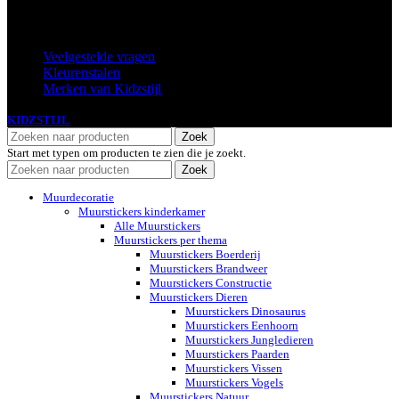
Extra
Veelgestelde vragen
Kleurenstalen
Merken van Kidzstijl
KIDZSTIJL
2024
Zoek
Start met typen om producten te zien die je zoekt.
Zoek
Muurdecoratie
Muurstickers kinderkamer
Alle Muurstickers
Muurstickers per thema
Muurstickers Boerderij
Muurstickers Brandweer
Muurstickers Constructie
Muurstickers Dieren
Muurstickers Dinosaurus
Muurstickers Eenhoorn
Muurstickers Jungledieren
Muurstickers Paarden
Muurstickers Vissen
Muurstickers Vogels
Muurstickers Natuur