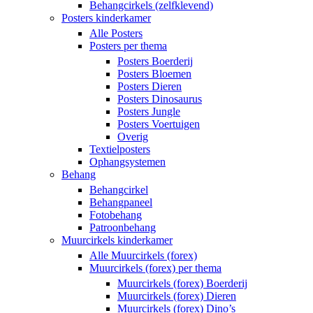
Behangcirkels (zelfklevend)
Posters kinderkamer
Alle Posters
Posters per thema
Posters Boerderij
Posters Bloemen
Posters Dieren
Posters Dinosaurus
Posters Jungle
Posters Voertuigen
Overig
Textielposters
Ophangsystemen
Behang
Behangcirkel
Behangpaneel
Fotobehang
Patroonbehang
Muurcirkels kinderkamer
Alle Muurcirkels (forex)
Muurcirkels (forex) per thema
Muurcirkels (forex) Boerderij
Muurcirkels (forex) Dieren
Muurcirkels (forex) Dino’s