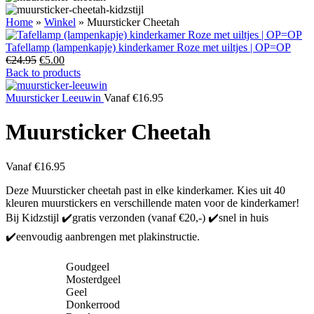
Home
»
Winkel
»
Muursticker Cheetah
Tafellamp (lampenkapje) kinderkamer Roze met uiltjes | OP=OP
Oorspronkelijke
Huidige
€
24.95
€
5.00
prijs
prijs
Back to products
was:
is:
€24.95.
€5.00.
Muursticker Leeuwin
Vanaf
€
16.95
Muursticker Cheetah
Vanaf
€
16.95
Deze Muursticker cheetah past in elke kinderkamer. Kies uit 40
kleuren muurstickers en verschillende maten voor de kinderkamer!
Bij Kidzstijl ✔️gratis verzonden (vanaf €20,-) ✔️snel in huis
✔️eenvoudig aanbrengen met plakinstructie.
Goudgeel
Mosterdgeel
Geel
Donkerrood