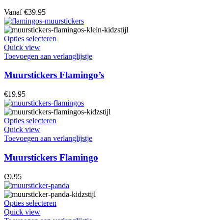
optie
Vanaf
€
39.95
kan
gekozen
worden
Dit
Opties selecteren
op
product
Quick view
de
heeft
Toevoegen aan verlanglijstje
productpagina
meerdere
variaties.
Muurstickers Flamingo’s
Deze
optie
€
19.95
kan
gekozen
worden
Dit
Opties selecteren
op
product
Quick view
de
heeft
Toevoegen aan verlanglijstje
productpagina
meerdere
variaties.
Muurstickers Flamingo
Deze
optie
€
9.95
kan
gekozen
worden
Dit
Opties selecteren
op
product
Quick view
de