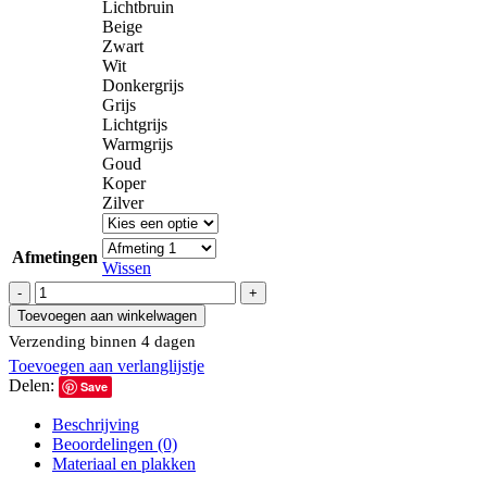
Lichtbruin
Beige
Zwart
Wit
Donkergrijs
Grijs
Lichtgrijs
Warmgrijs
Goud
Koper
Zilver
Afmetingen
Wissen
Muursticker
Cheetah
Toevoegen aan winkelwagen
aantal
Verzending binnen 4 dagen
Toevoegen aan verlanglijstje
Delen:
Save
Beschrijving
Beoordelingen (0)
Materiaal en plakken