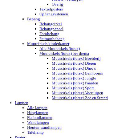
Overig
Textielposters
Ophangsystemen
Behang
Behangcirkel
Behangpaneel
Fotobehang
Patroonbehang
Muurcirkels kinderkamer
Alle Muurcirkels (forex)
Muurcirkels (forex) per thema
Muurcirkels (forex) Boerderij
Muurcirkels (forex) Dieren
Muurcirkels (forex) Dino’s
Muurcirkels (forex) Eenhoorns
Muurcirkels (forex) Jungle
Muurcirkels (forex) Paarden
Muurcirkels (forex) Sport
Muurcirkels (forex) Voertuigen
Muurcirkels (forex) Zee en Strand
Lampen
Alle lampen
Hanglampen
Plafondlampen
Wandlampen
Houten wandlampen
Tafellamp
Papier