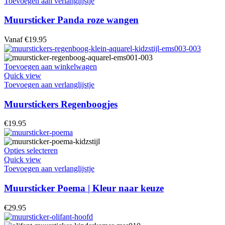
heeft
Toevoegen aan verlanglijstje
productpagina
meerdere
variaties.
Muursticker Panda roze wangen
Deze
optie
Vanaf
€
19.95
kan
gekozen
worden
Toevoegen aan winkelwagen
op
Quick view
de
Toevoegen aan verlanglijstje
productpagina
Muurstickers Regenboogjes
€
19.95
Dit
Opties selecteren
product
Quick view
heeft
Toevoegen aan verlanglijstje
meerdere
variaties.
Muursticker Poema | Kleur naar keuze
Deze
optie
€
29.95
kan
gekozen