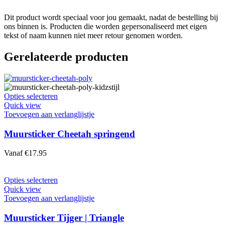
Dit product wordt speciaal voor jou gemaakt, nadat de bestelling bij
ons binnen is. Producten die worden gepersonaliseerd met eigen
tekst of naam kunnen niet meer retour genomen worden.
Gerelateerde producten
Dit
Opties selecteren
product
Quick view
heeft
Toevoegen aan verlanglijstje
meerdere
variaties.
Muursticker Cheetah springend
Deze
optie
Vanaf
€
17.95
kan
gekozen
worden
Dit
Opties selecteren
op
product
Quick view
de
heeft
Toevoegen aan verlanglijstje
productpagina
meerdere
variaties.
Muursticker Tijger | Triangle
Deze