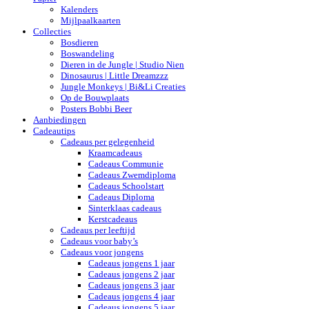
Kalenders
Mijlpaalkaarten
Collecties
Bosdieren
Boswandeling
Dieren in de Jungle | Studio Nien
Dinosaurus | Little Dreamzzz
Jungle Monkeys | Bi&Li Creaties
Op de Bouwplaats
Posters Bobbi Beer
Aanbiedingen
Cadeautips
Cadeaus per gelegenheid
Kraamcadeaus
Cadeaus Communie
Cadeaus Zwemdiploma
Cadeaus Schoolstart
Cadeaus Diploma
Sinterklaas cadeaus
Kerstcadeaus
Cadeaus per leeftijd
Cadeaus voor baby’s
Cadeaus voor jongens
Cadeaus jongens 1 jaar
Cadeaus jongens 2 jaar
Cadeaus jongens 3 jaar
Cadeaus jongens 4 jaar
Cadeaus jongens 5 jaar