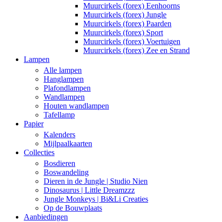
Muurcirkels (forex) Eenhoorns
Muurcirkels (forex) Jungle
Muurcirkels (forex) Paarden
Muurcirkels (forex) Sport
Muurcirkels (forex) Voertuigen
Muurcirkels (forex) Zee en Strand
Lampen
Alle lampen
Hanglampen
Plafondlampen
Wandlampen
Houten wandlampen
Tafellamp
Papier
Kalenders
Mijlpaalkaarten
Collecties
Bosdieren
Boswandeling
Dieren in de Jungle | Studio Nien
Dinosaurus | Little Dreamzzz
Jungle Monkeys | Bi&Li Creaties
Op de Bouwplaats
Aanbiedingen