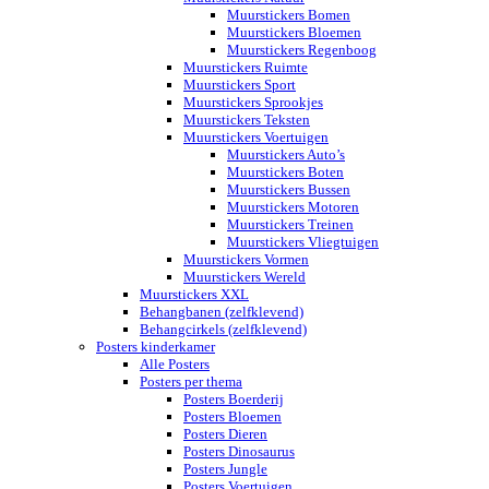
Muurstickers Bomen
Muurstickers Bloemen
Muurstickers Regenboog
Muurstickers Ruimte
Muurstickers Sport
Muurstickers Sprookjes
Muurstickers Teksten
Muurstickers Voertuigen
Muurstickers Auto’s
Muurstickers Boten
Muurstickers Bussen
Muurstickers Motoren
Muurstickers Treinen
Muurstickers Vliegtuigen
Muurstickers Vormen
Muurstickers Wereld
Muurstickers XXL
Behangbanen (zelfklevend)
Behangcirkels (zelfklevend)
Posters kinderkamer
Alle Posters
Posters per thema
Posters Boerderij
Posters Bloemen
Posters Dieren
Posters Dinosaurus
Posters Jungle
Posters Voertuigen