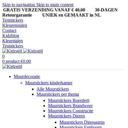
Skip to navigation
Skip to main content
GRATIS VERZENDING VANAF € 40,00
30-DAGEN
Retourgarantie UNIEK en GEMAAKT in NL
Teststickers
Kleurenstalen
Contact
Kidzblog
Kleurstalen
Teststickers
0
0
product
€
0.00
Muurdecoratie
Muurstickers kinderkamer
Alle Muurstickers
Muurstickers per thema
Muurstickers Boerderij
Muurstickers Brandweer
Muurstickers Constructie
Muurstickers Dieren
Muurstickers Dinosaurus
Muurstickers Eenhoorn