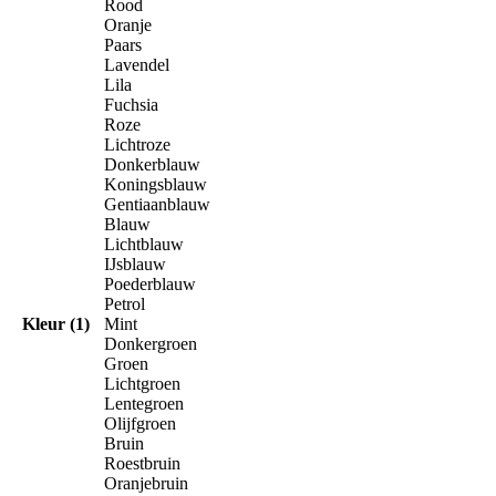
Rood
Oranje
Paars
Lavendel
Lila
Fuchsia
Roze
Lichtroze
Donkerblauw
Koningsblauw
Gentiaanblauw
Blauw
Lichtblauw
IJsblauw
Poederblauw
Petrol
Kleur (1)
Mint
Donkergroen
Groen
Lichtgroen
Lentegroen
Olijfgroen
Bruin
Roestbruin
Oranjebruin