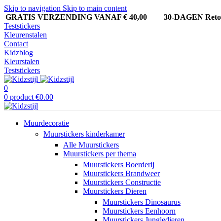
Skip to navigation
Skip to main content
GRATIS VERZENDING VANAF € 40,00
30-DAGEN Ret
Teststickers
Kleurenstalen
Contact
Kidzblog
Kleurstalen
Teststickers
0
0
product
€
0.00
Muurdecoratie
Muurstickers kinderkamer
Alle Muurstickers
Muurstickers per thema
Muurstickers Boerderij
Muurstickers Brandweer
Muurstickers Constructie
Muurstickers Dieren
Muurstickers Dinosaurus
Muurstickers Eenhoorn
Muurstickers Jungledieren