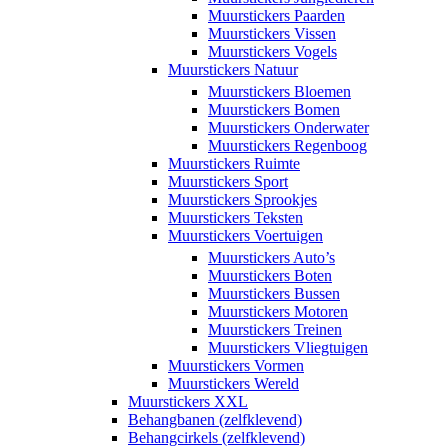
Muurstickers Paarden
Muurstickers Vissen
Muurstickers Vogels
Muurstickers Natuur
Muurstickers Bloemen
Muurstickers Bomen
Muurstickers Onderwater
Muurstickers Regenboog
Muurstickers Ruimte
Muurstickers Sport
Muurstickers Sprookjes
Muurstickers Teksten
Muurstickers Voertuigen
Muurstickers Auto’s
Muurstickers Boten
Muurstickers Bussen
Muurstickers Motoren
Muurstickers Treinen
Muurstickers Vliegtuigen
Muurstickers Vormen
Muurstickers Wereld
Muurstickers XXL
Behangbanen (zelfklevend)
Behangcirkels (zelfklevend)