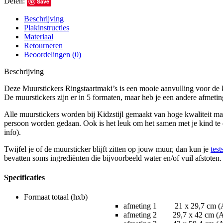
Delen:
Save
Beschrijving
Plakinstructies
Materiaal
Retourneren
Beoordelingen (0)
Beschrijving
Deze Muurstickers Ringstaartmaki’s is een mooie aanvulling voor de k
De muurstickers zijn er in 5 formaten, maar heb je een andere afmet
Alle muurstickers worden bij Kidzstijl gemaakt van hoge kwaliteit mat
persoon worden gedaan. Ook is het leuk om het samen met je kind te d
info).
Twijfel je of de muursticker blijft zitten op jouw muur, dan kun je
test
bevatten soms ingrediënten die bijvoorbeeld water en/of vuil afstoten
Specificaties
Formaat totaal (hxb)
afmeting 1 21 x 29,7 cm (
afmeting 2 29,7 x 42 cm (