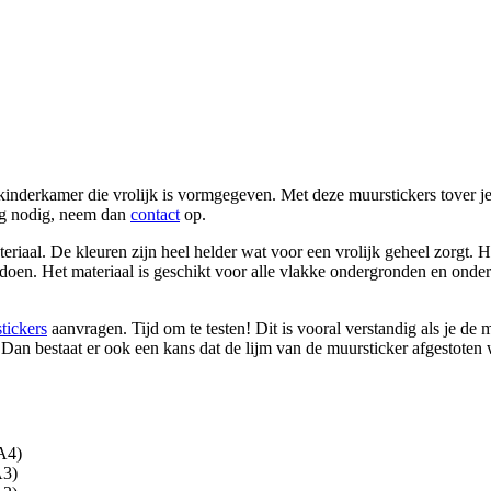
inderkamer die vrolijk is vormgegeven. Met deze muurstickers tover je 
ing nodig, neem dan
contact
op.
eriaal. De kleuren zijn heel helder wat voor een vrolijk geheel zorgt. 
oen. Het materiaal is geschikt voor alle vlakke ondergronden en onderg
stickers
aanvragen. Tijd om te testen! Dit is vooral verstandig als je de
. Dan bestaat er ook een kans dat de lijm van de muursticker afgestoten 
A4)
A3)