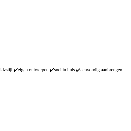
Kidzstijl ✔️eigen ontwerpen ✔️snel in huis ✔️eenvoudig aanbrengen