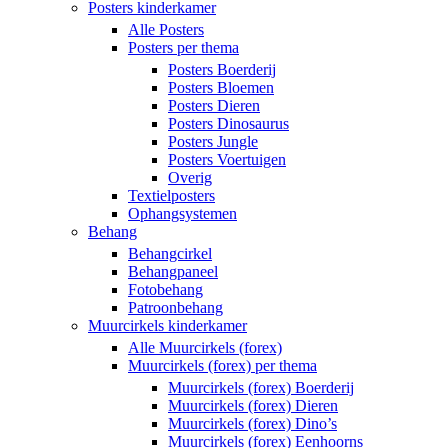
Posters kinderkamer
Alle Posters
Posters per thema
Posters Boerderij
Posters Bloemen
Posters Dieren
Posters Dinosaurus
Posters Jungle
Posters Voertuigen
Overig
Textielposters
Ophangsystemen
Behang
Behangcirkel
Behangpaneel
Fotobehang
Patroonbehang
Muurcirkels kinderkamer
Alle Muurcirkels (forex)
Muurcirkels (forex) per thema
Muurcirkels (forex) Boerderij
Muurcirkels (forex) Dieren
Muurcirkels (forex) Dino’s
Muurcirkels (forex) Eenhoorns