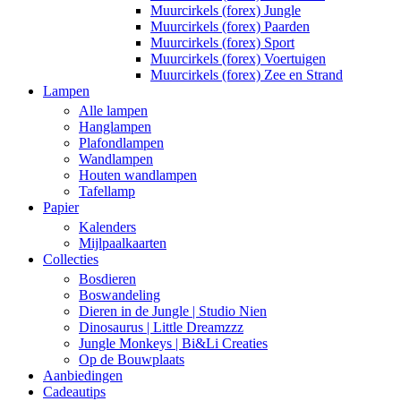
Muurcirkels (forex) Jungle
Muurcirkels (forex) Paarden
Muurcirkels (forex) Sport
Muurcirkels (forex) Voertuigen
Muurcirkels (forex) Zee en Strand
Lampen
Alle lampen
Hanglampen
Plafondlampen
Wandlampen
Houten wandlampen
Tafellamp
Papier
Kalenders
Mijlpaalkaarten
Collecties
Bosdieren
Boswandeling
Dieren in de Jungle | Studio Nien
Dinosaurus | Little Dreamzzz
Jungle Monkeys | Bi&Li Creaties
Op de Bouwplaats
Aanbiedingen
Cadeautips