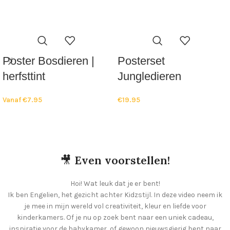
Poster Bosdieren |
Posterset
herfsttint
Jungledieren
Vanaf
€
7.95
€
19.95
🎥
Even voorstellen!
Hoi! Wat leuk dat je er bent!
Ik ben Engelien, het gezicht achter Kidzstijl. In deze video neem ik
je mee in mijn wereld vol creativiteit, kleur en liefde voor
kinderkamers. Of je nu op zoek bent naar een uniek cadeau,
inspiratie voor de babykamer, of gewoon nieuwsgierig bent naar