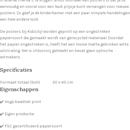
in allerlei thema’s te krijgen. Groot voordeel van posters is dat je ze
eenvoudig en vooral voor een leuk prijsje kunt vervangen voor nieuwe
posters. Zo geef je de kinderkamer met een paar simpele handelingen
een hele andere look.
De posters bij Kidzstijl worden geprint op een ongestreken
papiersoort die gemaakt wordt van gerecycled materiaal. Doordat
het papier ongestreken is, heeft het een mooie matte gebroken witte
uitstraling. Het is chloorvrij gebleekt en bevat geen optische
witmakers.
Specificaties
Formaat totaal (bxh) 30 x 40 cm
Eigenschappen
✔️ Hoge kwaliteit print
✔️ Eigen productie
✔️ FSC gecertificeerd papiersoort