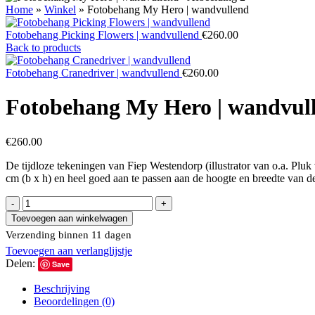
Home
»
Winkel
»
Fotobehang My Hero | wandvullend
Fotobehang Picking Flowers | wandvullend
€
260.00
Back to products
Fotobehang Cranedriver | wandvullend
€
260.00
Fotobehang My Hero | wandvul
€
260.00
De tijdloze tekeningen van Fiep Westendorp (illustrator van o.a. Pluk
cm (b x h) en heel goed aan te passen aan de hoogte en breedte van d
Fotobehang
My
Toevoegen aan winkelwagen
Hero
Verzending binnen 11 dagen
|
Toevoegen aan verlanglijstje
wandvullend
Delen:
aantal
Save
Beschrijving
Beoordelingen (0)