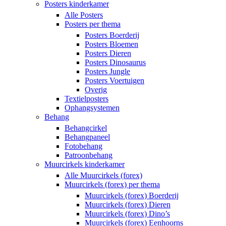
Posters kinderkamer
Alle Posters
Posters per thema
Posters Boerderij
Posters Bloemen
Posters Dieren
Posters Dinosaurus
Posters Jungle
Posters Voertuigen
Overig
Textielposters
Ophangsystemen
Behang
Behangcirkel
Behangpaneel
Fotobehang
Patroonbehang
Muurcirkels kinderkamer
Alle Muurcirkels (forex)
Muurcirkels (forex) per thema
Muurcirkels (forex) Boerderij
Muurcirkels (forex) Dieren
Muurcirkels (forex) Dino’s
Muurcirkels (forex) Eenhoorns