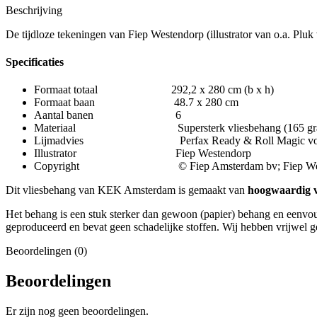
Beschrijving
De tijdloze tekeningen van Fiep Westendorp (illustrator van o.a. Pluk
Specificaties
Formaat totaal 292,2 x 280 cm (b x h)
Formaat baan 48.7 x 280 cm
Aantal banen 6
Materiaal Supersterk vliesbehang (165 grams, extra
Lijmadvies Perfax Ready & Roll Magic voor 
Illustrator Fiep Westendorp
Copyright © Fiep Amsterdam bv; Fiep Westendo
Dit vliesbehang van KEK Amsterdam is gemaakt van
hoogwaardig v
Het behang is een stuk sterker dan gewoon (papier) behang en eenvou
geproduceerd en bevat geen schadelijke stoffen. Wij hebben vrijwel g
Beoordelingen (0)
Beoordelingen
Er zijn nog geen beoordelingen.