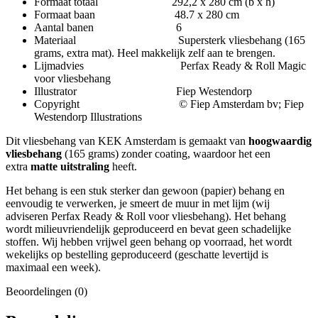
Formaat totaal 292,2 x 280 cm (b x h)
Formaat baan 48.7 x 280 cm
Aantal banen 6
Materiaal Supersterk vliesbehang (165
grams, extra mat). Heel makkelijk zelf aan te brengen.
Lijmadvies Perfax Ready & Roll Magic
voor vliesbehang
Illustrator Fiep Westendorp
Copyright © Fiep Amsterdam bv; Fiep
Westendorp Illustrations
Dit vliesbehang van KEK Amsterdam is gemaakt van
hoogwaardig
vliesbehang
(165 grams) zonder coating, waardoor het een
extra
matte uitstraling
heeft.
Het behang is een stuk sterker dan gewoon (papier) behang en
eenvoudig te verwerken, je smeert de muur in met lijm (wij
adviseren Perfax Ready & Roll voor vliesbehang). Het behang
wordt milieuvriendelijk geproduceerd en bevat geen schadelijke
stoffen. Wij hebben vrijwel geen behang op voorraad, het wordt
wekelijks op bestelling geproduceerd (geschatte levertijd is
maximaal een week).
Beoordelingen (0)