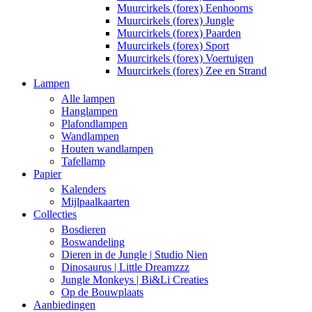
Muurcirkels (forex) Eenhoorns
Muurcirkels (forex) Jungle
Muurcirkels (forex) Paarden
Muurcirkels (forex) Sport
Muurcirkels (forex) Voertuigen
Muurcirkels (forex) Zee en Strand
Lampen
Alle lampen
Hanglampen
Plafondlampen
Wandlampen
Houten wandlampen
Tafellamp
Papier
Kalenders
Mijlpaalkaarten
Collecties
Bosdieren
Boswandeling
Dieren in de Jungle | Studio Nien
Dinosaurus | Little Dreamzzz
Jungle Monkeys | Bi&Li Creaties
Op de Bouwplaats
Aanbiedingen