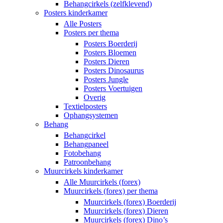
Behangcirkels (zelfklevend)
Posters kinderkamer
Alle Posters
Posters per thema
Posters Boerderij
Posters Bloemen
Posters Dieren
Posters Dinosaurus
Posters Jungle
Posters Voertuigen
Overig
Textielposters
Ophangsystemen
Behang
Behangcirkel
Behangpaneel
Fotobehang
Patroonbehang
Muurcirkels kinderkamer
Alle Muurcirkels (forex)
Muurcirkels (forex) per thema
Muurcirkels (forex) Boerderij
Muurcirkels (forex) Dieren
Muurcirkels (forex) Dino’s