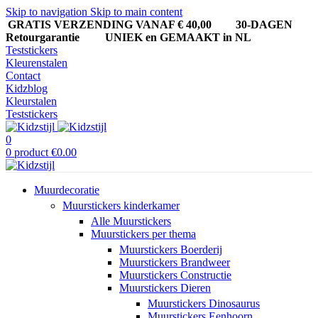
Skip to navigation
Skip to main content
GRATIS VERZENDING VANAF € 40,00
30-DAGEN
Retourgarantie UNIEK en GEMAAKT in NL
Teststickers
Kleurenstalen
Contact
Kidzblog
Kleurstalen
Teststickers
0
0
product
€
0.00
Muurdecoratie
Muurstickers kinderkamer
Alle Muurstickers
Muurstickers per thema
Muurstickers Boerderij
Muurstickers Brandweer
Muurstickers Constructie
Muurstickers Dieren
Muurstickers Dinosaurus
Muurstickers Eenhoorn