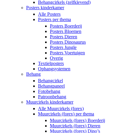
Behangcirkels (zelfklevend)
Posters kinderkamer
Alle Posters
Posters per thema
Posters Boerderij
Posters Bloemen
Posters Dieren
Posters Dinosaurus
Posters Jungle
Posters Voertuigen
Overig
Textielposters
Ophangsystemen
Behang
Behangcirkel
Behangpaneel
Fotobehang
Patroonbehang
Muurcirkels kinderkamer
Alle Muurcirkels (forex)
Muurcirkels (forex) per thema
Muurcirkels (forex) Boerderij
Muurcirkels (forex) Dieren
Muurcirkels (forex) Dino’s