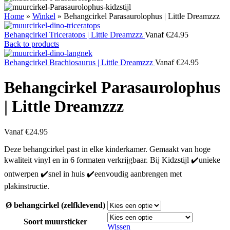
Home
»
Winkel
»
Behangcirkel Parasaurolophus | Little Dreamzzz
Behangcirkel Triceratops | Little Dreamzzz
Vanaf
€
24.95
Back to products
Behangcirkel Brachiosaurus | Little Dreamzzz
Vanaf
€
24.95
Behangcirkel Parasaurolophus
| Little Dreamzzz
Vanaf
€
24.95
Deze behangcirkel past in elke kinderkamer. Gemaakt van hoge
kwaliteit vinyl en in 6 formaten verkrijgbaar. Bij Kidzstijl ✔️unieke
ontwerpen ✔️snel in huis ✔️eenvoudig aanbrengen met
plakinstructie.
Ø behangcirkel (zelfklevend)
Soort muursticker
Wissen