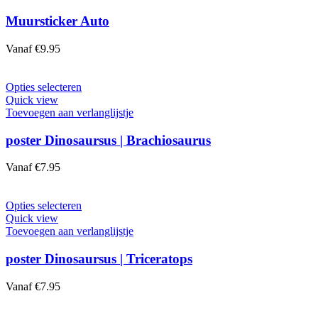
de
meerdere
productpagina
variaties.
Muursticker Auto
Deze
optie
Vanaf
€
9.95
kan
gekozen
worden
Dit
Opties selecteren
op
product
Quick view
de
heeft
Toevoegen aan verlanglijstje
productpagina
meerdere
variaties.
poster Dinosaursus | Brachiosaurus
Deze
optie
Vanaf
€
7.95
kan
gekozen
worden
Dit
Opties selecteren
op
product
Quick view
de
heeft
Toevoegen aan verlanglijstje
productpagina
meerdere
variaties.
poster Dinosaursus | Triceratops
Deze
optie
Vanaf
€
7.95
kan
gekozen