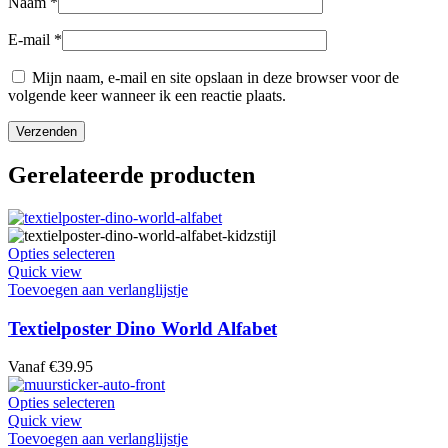
Naam
*
E-mail
*
Mijn naam, e-mail en site opslaan in deze browser voor de
volgende keer wanneer ik een reactie plaats.
Gerelateerde producten
Dit
Opties selecteren
product
Quick view
heeft
Toevoegen aan verlanglijstje
meerdere
variaties.
Textielposter Dino World Alfabet
Deze
optie
Vanaf
€
39.95
kan
gekozen
Dit
Opties selecteren
worden
product
Quick view
op
heeft
Toevoegen aan verlanglijstje