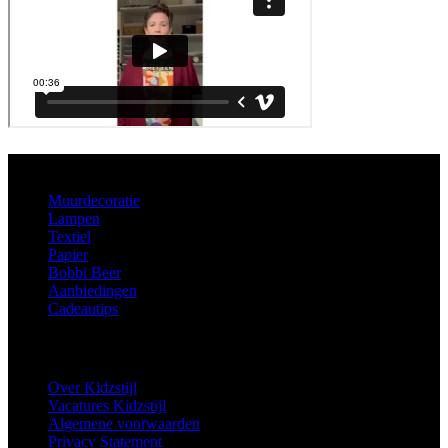
Aanbod
Muurdecoratie
Lampen
Textiel
Papier
Bobbi Beer
Aanbiedingen
Cadeautips
Informatie
Over Kidzstijl
Vacatures Kidzstijl
Algemene voorwaarden
Privacy Statement