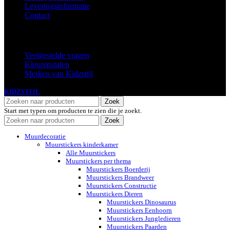
Leveringsinformatie
Contact
Extra
Veelgestelde vragen
Kleurenstalen
Merken van Kidzstijl
KIDZSTIJL
2024
Zoek
Start met typen om producten te zien die je zoekt.
Zoek
Muurdecoratie
Muurstickers kinderkamer
Alle Muurstickers
Muurstickers per thema
Muurstickers Boerderij
Muurstickers Brandweer
Muurstickers Constructie
Muurstickers Dieren
Muurstickers Dinosaurus
Muurstickers Eenhoorn
Muurstickers Jungledieren
Muurstickers Paarden