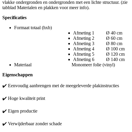
vlakke ondergronden en ondergronden met een lichte structuur. (zie
tabblad Materialen en plakken voor meer info).
Specificaties
Formaat totaal (hxb)
Afmeting 1 Ø 40 cm
Afmeting 2 Ø 60 cm
Afmeting 3 Ø 80 cm
Afmeting 4 Ø 100 cm
Afmeting 5 Ø 120 cm
Afmeting 6 Ø 140 cm
Materiaal Monomeer folie (vinyl)
Eigenschappen
✔️ Eenvoudig aanbrengen met de meegeleverde plakinstructies
✔️ Hoge kwaliteit print
✔️ Eigen productie
✔️ Verwijderbaar zonder schade