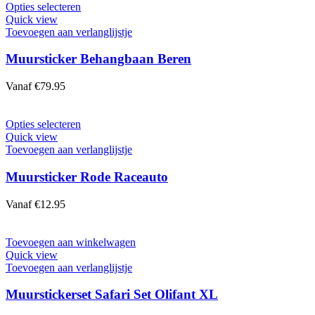
worden
Dit
Opties selecteren
op
product
Quick view
de
heeft
Toevoegen aan verlanglijstje
productpagina
meerdere
variaties.
Muursticker Behangbaan Beren
Deze
optie
Vanaf
€
79.95
kan
gekozen
worden
Dit
Opties selecteren
op
product
Quick view
de
heeft
Toevoegen aan verlanglijstje
productpagina
meerdere
variaties.
Muursticker Rode Raceauto
Deze
optie
Vanaf
€
12.95
kan
gekozen
worden
Toevoegen aan winkelwagen
op
Quick view
de
Toevoegen aan verlanglijstje
productpagina
Muurstickerset Safari Set Olifant XL