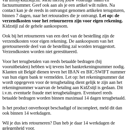
factuurnummer. Geef ook aan als je een artikel wilt ruilen. Na
contact kan je de reeds in ontvangst genomen artikelen terugsturen,
binnen 7 dagen, naar het retouradres die je ontvangt.
Let op: de
verzendkosten voor het retourneren zijn voor eigen rekening.
Kidzstijl zal de gehele aankoopsom.
Ook bij het retourneren van een deel van de bestelling zijn de
verzendkosten voor eigen rekening. De aankoopsom van het
geretourneerde deel van de bestelling zal worden teruggestort.
Verzendkosten worden niet gerestitueerd.
Voor het terugbetalen van reeds betaalde bedragen (bij
vooruitbetalen) hebben wij tevens het bankrekeningnummer nodig.
Klanten uit België dienen teven het IBAN en BIC/SWIFT nummer
van hun eigen bank te vermelden. Let op: het rekeningnummer dat
wordt opgegeven voor de terugbetaling dient gelijk te zijn aan het
rekeningnummer waarvan de betaling aan KidZstijl is gedaan. Dit
i.v.m. eventuele fraude met terugbetalingen. Eventueel reeds
betaalde bedragen worden binnen maximaal 14 dagen terugbetaald.
Is het product onverhoopt beschadigd of incompleet, meld dit dan
ook binnen 14 werkdagen.
Wil je dus iets retourneren? Dan heb je daar 14 werkdagen de
gelegenheid voor.