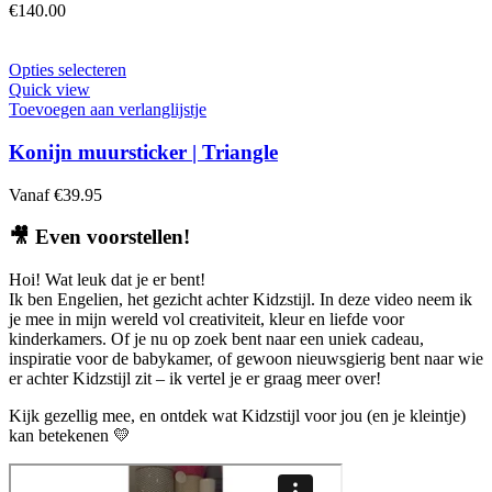
€
140.00
Dit
Opties selecteren
product
Quick view
heeft
Toevoegen aan verlanglijstje
meerdere
variaties.
Konijn muursticker | Triangle
Deze
optie
Vanaf
€
39.95
kan
gekozen
🎥
Even voorstellen!
worden
op
Hoi! Wat leuk dat je er bent!
de
Ik ben Engelien, het gezicht achter Kidzstijl. In deze video neem ik
productpagina
je mee in mijn wereld vol creativiteit, kleur en liefde voor
kinderkamers. Of je nu op zoek bent naar een uniek cadeau,
inspiratie voor de babykamer, of gewoon nieuwsgierig bent naar wie
er achter Kidzstijl zit – ik vertel je er graag meer over!
Kijk gezellig mee, en ontdek wat Kidzstijl voor jou (en je kleintje)
kan betekenen 💛