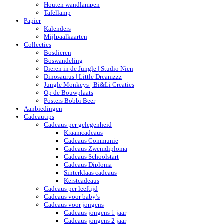
Houten wandlampen
Tafellamp
Papier
Kalenders
Mijlpaalkaarten
Collecties
Bosdieren
Boswandeling
Dieren in de Jungle | Studio Nien
Dinosaurus | Little Dreamzzz
Jungle Monkeys | Bi&Li Creaties
Op de Bouwplaats
Posters Bobbi Beer
Aanbiedingen
Cadeautips
Cadeaus per gelegenheid
Kraamcadeaus
Cadeaus Communie
Cadeaus Zwemdiploma
Cadeaus Schoolstart
Cadeaus Diploma
Sinterklaas cadeaus
Kerstcadeaus
Cadeaus per leeftijd
Cadeaus voor baby’s
Cadeaus voor jongens
Cadeaus jongens 1 jaar
Cadeaus jongens 2 jaar