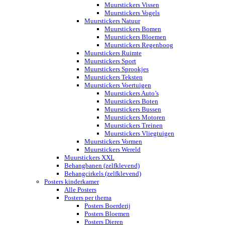
Muurstickers Vissen
Muurstickers Vogels
Muurstickers Natuur
Muurstickers Bomen
Muurstickers Bloemen
Muurstickers Regenboog
Muurstickers Ruimte
Muurstickers Sport
Muurstickers Sprookjes
Muurstickers Teksten
Muurstickers Voertuigen
Muurstickers Auto’s
Muurstickers Boten
Muurstickers Bussen
Muurstickers Motoren
Muurstickers Treinen
Muurstickers Vliegtuigen
Muurstickers Vormen
Muurstickers Wereld
Muurstickers XXL
Behangbanen (zelfklevend)
Behangcirkels (zelfklevend)
Posters kinderkamer
Alle Posters
Posters per thema
Posters Boerderij
Posters Bloemen
Posters Dieren