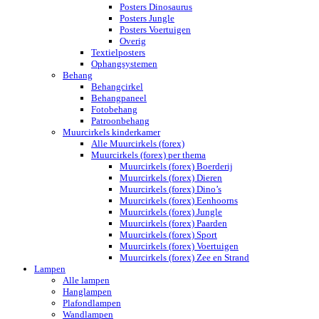
Posters Dinosaurus
Posters Jungle
Posters Voertuigen
Overig
Textielposters
Ophangsystemen
Behang
Behangcirkel
Behangpaneel
Fotobehang
Patroonbehang
Muurcirkels kinderkamer
Alle Muurcirkels (forex)
Muurcirkels (forex) per thema
Muurcirkels (forex) Boerderij
Muurcirkels (forex) Dieren
Muurcirkels (forex) Dino’s
Muurcirkels (forex) Eenhoorns
Muurcirkels (forex) Jungle
Muurcirkels (forex) Paarden
Muurcirkels (forex) Sport
Muurcirkels (forex) Voertuigen
Muurcirkels (forex) Zee en Strand
Lampen
Alle lampen
Hanglampen
Plafondlampen
Wandlampen