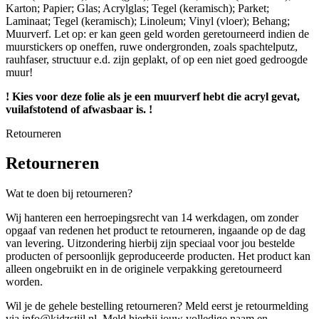
Karton; Papier; Glas; Acrylglas; Tegel (keramisch); Parket;
Laminaat; Tegel (keramisch); Linoleum; Vinyl (vloer); Behang;
Muurverf. Let op: er kan geen geld worden geretourneerd indien de
muurstickers op oneffen, ruwe ondergronden, zoals spachtelputz,
rauhfaser, structuur e.d. zijn geplakt, of op een niet goed gedroogde
muur!
! Kies voor deze folie als je een muurverf hebt die acryl gevat,
vuilafstotend of afwasbaar is. !
Retourneren
Retourneren
Wat te doen bij retourneren?
Wij hanteren een herroepingsrecht van 14 werkdagen, om zonder
opgaaf van redenen het product te retourneren, ingaande op de dag
van levering. Uitzondering hierbij zijn speciaal voor jou bestelde
producten of persoonlijk geproduceerde producten. Het product kan
alleen ongebruikt en in de originele verpakking geretourneerd
worden.
Wil je de gehele bestelling retourneren? Meld eerst je retourmelding
via info@kidzstijl.nl. Meld hierbij jouw volledige naam en