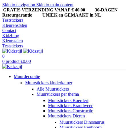
Skip to navigation
Skip to main content
GRATIS VERZENDING VANAF € 40,00
30-DAGEN
Retourgarantie UNIEK en GEMAAKT in NL
Teststickers
Kleurenstalen
Contact
Kidzblog
Kleurstalen
Teststickers
0
0
product
€
0.00
Muurdecoratie
Muurstickers kinderkamer
Alle Muurstickers
Muurstickers per thema
Muurstickers Boerderij
Muurstickers Brandweer
Muurstickers Constructie
Muurstickers Dieren
Muurstickers Dinosaurus
Muurstickers Eenhoorn