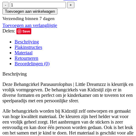
Behangcirkel
Parasaurolophus
Toevoegen aan winkelwagen
|
Verzending binnen 7 dagen
Little
Toevoegen aan verlanglijstje
Dreamzzz
Delen:
aantal
Save
Beschrijving
Plakinstructies
Materiaal
Retourneren
Beoordelingen (0)
Beschrijving
Deze Behangcirkel Parasaurolophus | Little Dreamzzz is kleurrijk en
vrolijk vormgegeven. De behangcirkels van Kidzstijl zijn er in
diverse formaten en perfect om je kinderkamer om te toveren tot een
speelparadijs met een persoonlijke sfeer.
Alle behangcirkels worden bij Kidzstijl zelf ontworpen en gemaakt
van hoge kwaliteit materiaal. De kleuren zijn heel helder wat voor
een vrolijk geheel zorgt. Het aanbrengen van de stickers is zeer
eenvoudig en kan door één persoon worden gedaan. Ook is het leuk
om het samen met je kind te doen. Het materiaal is geschikt voor alle