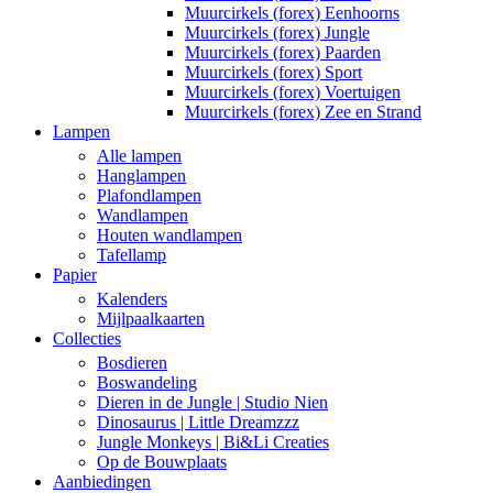
Muurcirkels (forex) Eenhoorns
Muurcirkels (forex) Jungle
Muurcirkels (forex) Paarden
Muurcirkels (forex) Sport
Muurcirkels (forex) Voertuigen
Muurcirkels (forex) Zee en Strand
Lampen
Alle lampen
Hanglampen
Plafondlampen
Wandlampen
Houten wandlampen
Tafellamp
Papier
Kalenders
Mijlpaalkaarten
Collecties
Bosdieren
Boswandeling
Dieren in de Jungle | Studio Nien
Dinosaurus | Little Dreamzzz
Jungle Monkeys | Bi&Li Creaties
Op de Bouwplaats
Aanbiedingen