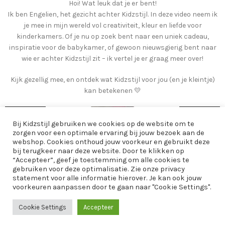
Hoi! Wat leuk dat je er bent!
Ik ben Engelien, het gezicht achter Kidzstijl. In deze video neem ik
je mee in mijn wereld vol creativiteit, kleur en liefde voor
kinderkamers. Of je nu op zoek bent naar een uniek cadeau,
inspiratie voor de babykamer, of gewoon nieuwsgierig bent naar
wie er achter Kidzstijl zit – ik vertel je er graag meer over!
Kijk gezellig mee, en ontdek wat Kidzstijl voor jou (en je kleintje)
kan betekenen 💛
Bij Kidzstijl gebruiken we cookies op de website om te
zorgen voor een optimale ervaring bij jouw bezoek aan de
webshop. Cookies onthoud jouw voorkeur en gebruikt deze
bij terugkeer naar deze website. Door te klikken op
“Accepteer”, geef je toestemming om alle cookies te
gebruiken voor deze optimalisatie. Zie onze privacy
statement voor alle informatie hierover. Je kan ook jouw
voorkeuren aanpassen door te gaan naar "Cookie Settings".
Cookie Settings
Accepteer
AANBOD
Menu
Home
Winkelwagen