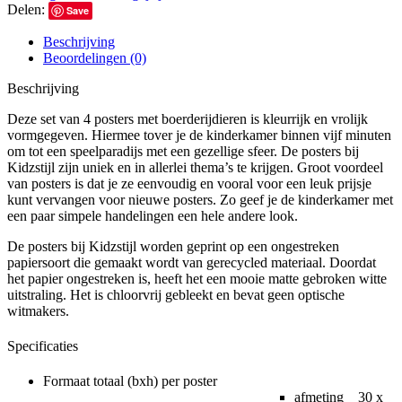
Delen:
Save
Beschrijving
Beoordelingen (0)
Beschrijving
Deze set van 4 posters met boerderijdieren is kleurrijk en vrolijk
vormgegeven. Hiermee tover je de kinderkamer binnen vijf minuten
om tot een speelparadijs met een gezellige sfeer. De posters bij
Kidzstijl zijn uniek en in allerlei thema’s te krijgen. Groot voordeel
van posters is dat je ze eenvoudig en vooral voor een leuk prijsje
kunt vervangen voor nieuwe posters. Zo geef je de kinderkamer met
een paar simpele handelingen een hele andere look.
De posters bij Kidzstijl worden geprint op een ongestreken
papiersoort die gemaakt wordt van gerecycled materiaal. Doordat
het papier ongestreken is, heeft het een mooie matte gebroken witte
uitstraling. Het is chloorvrij gebleekt en bevat geen optische
witmakers.
Specificaties
Formaat totaal (bxh) per poster
afmeting 30 x