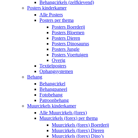
Behangcirkels (zelfklevend)
Posters kinderkamer
Alle Posters
Posters per thema
Posters Boerderij
Posters Bloemen
Posters Dieren
Posters Dinosaurus
Posters Jungle
Posters Voertuigen
Overig
Textielposters
Ophangsystemen
Behang
Behangcirkel
Behangpaneel
Fotobehang
Patroonbehang
Muurcirkels kinderkamer
Alle Muurcirkels (forex)
Muurcirkels (forex) per thema
Muurcirkels (forex) Boerderij
Muurcirkels (forex) Dieren
Muurcirkels (forex) Dino’s