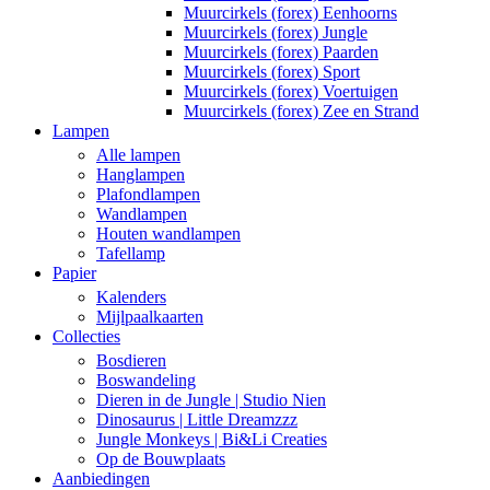
Muurcirkels (forex) Eenhoorns
Muurcirkels (forex) Jungle
Muurcirkels (forex) Paarden
Muurcirkels (forex) Sport
Muurcirkels (forex) Voertuigen
Muurcirkels (forex) Zee en Strand
Lampen
Alle lampen
Hanglampen
Plafondlampen
Wandlampen
Houten wandlampen
Tafellamp
Papier
Kalenders
Mijlpaalkaarten
Collecties
Bosdieren
Boswandeling
Dieren in de Jungle | Studio Nien
Dinosaurus | Little Dreamzzz
Jungle Monkeys | Bi&Li Creaties
Op de Bouwplaats
Aanbiedingen