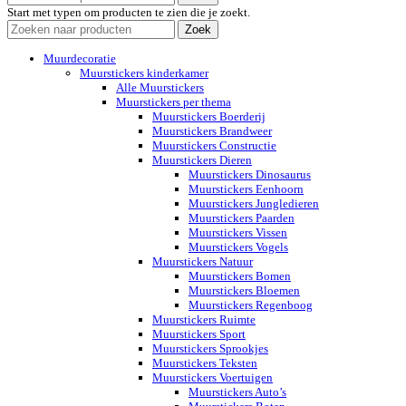
Start met typen om producten te zien die je zoekt.
Zoek
Muurdecoratie
Muurstickers kinderkamer
Alle Muurstickers
Muurstickers per thema
Muurstickers Boerderij
Muurstickers Brandweer
Muurstickers Constructie
Muurstickers Dieren
Muurstickers Dinosaurus
Muurstickers Eenhoorn
Muurstickers Jungledieren
Muurstickers Paarden
Muurstickers Vissen
Muurstickers Vogels
Muurstickers Natuur
Muurstickers Bomen
Muurstickers Bloemen
Muurstickers Regenboog
Muurstickers Ruimte
Muurstickers Sport
Muurstickers Sprookjes
Muurstickers Teksten
Muurstickers Voertuigen
Muurstickers Auto’s