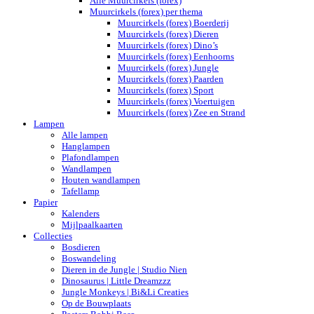
Alle Muurcirkels (forex)
Muurcirkels (forex) per thema
Muurcirkels (forex) Boerderij
Muurcirkels (forex) Dieren
Muurcirkels (forex) Dino’s
Muurcirkels (forex) Eenhoorns
Muurcirkels (forex) Jungle
Muurcirkels (forex) Paarden
Muurcirkels (forex) Sport
Muurcirkels (forex) Voertuigen
Muurcirkels (forex) Zee en Strand
Lampen
Alle lampen
Hanglampen
Plafondlampen
Wandlampen
Houten wandlampen
Tafellamp
Papier
Kalenders
Mijlpaalkaarten
Collecties
Bosdieren
Boswandeling
Dieren in de Jungle | Studio Nien
Dinosaurus | Little Dreamzzz
Jungle Monkeys | Bi&Li Creaties
Op de Bouwplaats