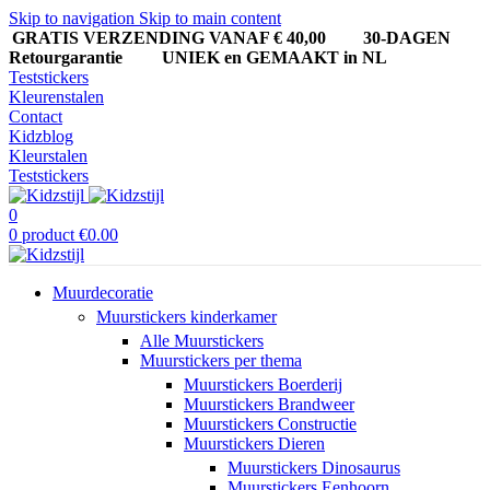
Skip to navigation
Skip to main content
GRATIS VERZENDING VANAF € 40,00
30-DAGEN
Retourgarantie UNIEK en GEMAAKT in NL
Teststickers
Kleurenstalen
Contact
Kidzblog
Kleurstalen
Teststickers
0
0
product
€
0.00
Muurdecoratie
Muurstickers kinderkamer
Alle Muurstickers
Muurstickers per thema
Muurstickers Boerderij
Muurstickers Brandweer
Muurstickers Constructie
Muurstickers Dieren
Muurstickers Dinosaurus
Muurstickers Eenhoorn