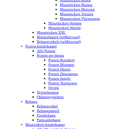
Muurstickers Boten
Muurstickers Bussen
Muurstickers Motoren
Muurstickers Treinen
Muurstickers Vliegtuigen
Muurstickers Vormen
Muurstickers Wereld
Muurstickers XXL
Behangbanen (zelfklevend)
Behangcirkels (zelfklevend)
Posters kinderkamer
Alle Posters
Posters per thema
Posters Boerderij
Posters Bloemen
Posters Dieren
Posters Dinosaurus
Posters Jungle
Posters Voertuigen
Overig
Textielposters
Ophangsystemen
Behang
Behangcirkel
Behangpaneel
Fotobehang
Patroonbehang
Muurcirkels kinderkamer