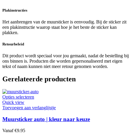
Plakinstructies
Het aanbrengen van de muursticker is eenvoudig. Bij de sticker zit
een plakinstructie waarop staat hoe je het beste de sticker kan
plakken.
Retourbeleid
Dit product wordt speciaal voor jou gemaakt, nadat de bestelling bij
ons binnen is. Producten die worden gepersonaliseerd met eigen
tekst of naam kunnen niet meer retour genomen worden.
Gerelateerde producten
Dit
Opties selecteren
product
Quick view
heeft
Toevoegen aan verlanglijstje
meerdere
variaties.
Muursticker auto | kleur naar keuze
Deze
optie
Vanaf
€
9.95