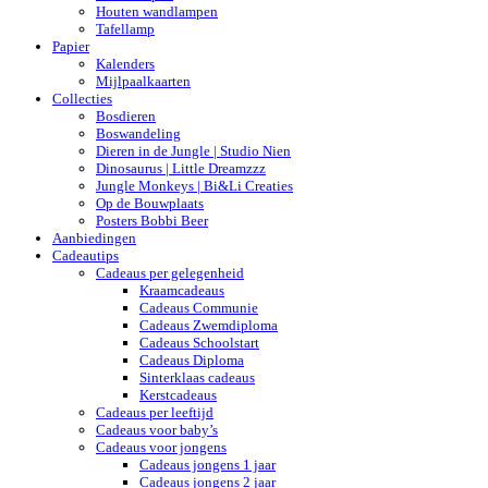
Houten wandlampen
Tafellamp
Papier
Kalenders
Mijlpaalkaarten
Collecties
Bosdieren
Boswandeling
Dieren in de Jungle | Studio Nien
Dinosaurus | Little Dreamzzz
Jungle Monkeys | Bi&Li Creaties
Op de Bouwplaats
Posters Bobbi Beer
Aanbiedingen
Cadeautips
Cadeaus per gelegenheid
Kraamcadeaus
Cadeaus Communie
Cadeaus Zwemdiploma
Cadeaus Schoolstart
Cadeaus Diploma
Sinterklaas cadeaus
Kerstcadeaus
Cadeaus per leeftijd
Cadeaus voor baby’s
Cadeaus voor jongens
Cadeaus jongens 1 jaar
Cadeaus jongens 2 jaar