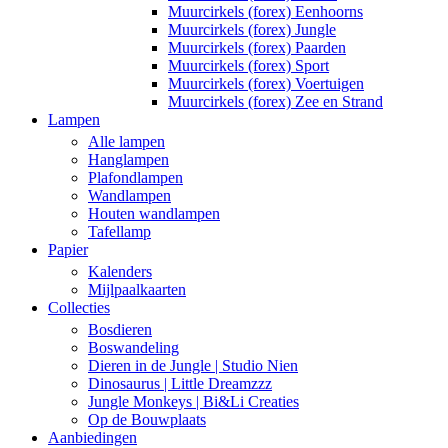
Muurcirkels (forex) Eenhoorns
Muurcirkels (forex) Jungle
Muurcirkels (forex) Paarden
Muurcirkels (forex) Sport
Muurcirkels (forex) Voertuigen
Muurcirkels (forex) Zee en Strand
Lampen
Alle lampen
Hanglampen
Plafondlampen
Wandlampen
Houten wandlampen
Tafellamp
Papier
Kalenders
Mijlpaalkaarten
Collecties
Bosdieren
Boswandeling
Dieren in de Jungle | Studio Nien
Dinosaurus | Little Dreamzzz
Jungle Monkeys | Bi&Li Creaties
Op de Bouwplaats
Aanbiedingen