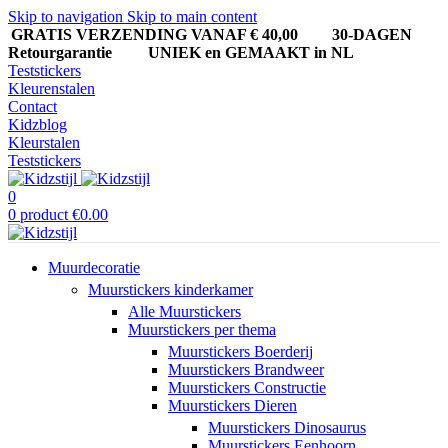
Skip to navigation
Skip to main content
GRATIS VERZENDING VANAF € 40,00
30-DAGEN
Retourgarantie UNIEK en GEMAAKT in NL
Teststickers
Kleurenstalen
Contact
Kidzblog
Kleurstalen
Teststickers
0
0
product
€
0.00
Muurdecoratie
Muurstickers kinderkamer
Alle Muurstickers
Muurstickers per thema
Muurstickers Boerderij
Muurstickers Brandweer
Muurstickers Constructie
Muurstickers Dieren
Muurstickers Dinosaurus
Muurstickers Eenhoorn