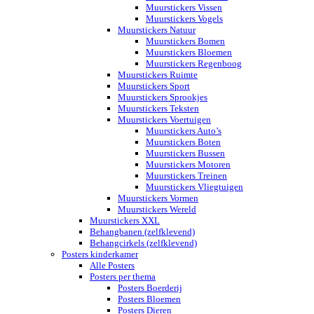
Muurstickers Vissen
Muurstickers Vogels
Muurstickers Natuur
Muurstickers Bomen
Muurstickers Bloemen
Muurstickers Regenboog
Muurstickers Ruimte
Muurstickers Sport
Muurstickers Sprookjes
Muurstickers Teksten
Muurstickers Voertuigen
Muurstickers Auto’s
Muurstickers Boten
Muurstickers Bussen
Muurstickers Motoren
Muurstickers Treinen
Muurstickers Vliegtuigen
Muurstickers Vormen
Muurstickers Wereld
Muurstickers XXL
Behangbanen (zelfklevend)
Behangcirkels (zelfklevend)
Posters kinderkamer
Alle Posters
Posters per thema
Posters Boerderij
Posters Bloemen
Posters Dieren