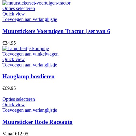
kan
gekozen
Dit
Opties selecteren
worden
product
Quick view
op
heeft
Toevoegen aan verlanglijstje
de
meerdere
productpagina
variaties.
Muurstickers Voertuigen Tractor | set van 6
Deze
optie
€
34.95
kan
gekozen
Toevoegen aan winkelwagen
worden
Quick view
op
Toevoegen aan verlanglijstje
de
productpagina
Hanglamp bosdieren
€
69.95
Dit
Opties selecteren
product
Quick view
heeft
Toevoegen aan verlanglijstje
meerdere
variaties.
Muursticker Rode Raceauto
Deze
optie
Vanaf
€
12.95