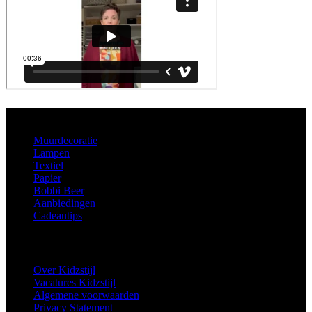
Aanbod
Muurdecoratie
Lampen
Textiel
Papier
Bobbi Beer
Aanbiedingen
Cadeautips
Informatie
Over Kidzstijl
Vacatures Kidzstijl
Algemene voorwaarden
Privacy Statement