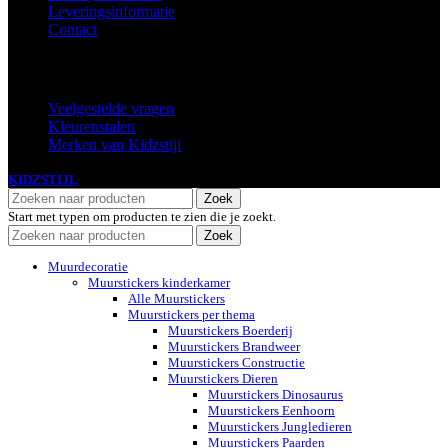
Leveringsinformatie
Contact
Extra
Veelgestelde vragen
Kleurenstalen
Merken van Kidzstijl
KIDZSTIJL
2024
Zoek
Start met typen om producten te zien die je zoekt.
Zoek
Muurdecoratie
Muurstickers kinderkamer
Alle Muurstickers
Muurstickers per thema
Muurstickers Boerderij
Muurstickers Brandweer
Muurstickers Constructie
Muurstickers Dieren
Muurstickers Dinosaurus
Muurstickers Eenhoorn
Muurstickers Jungledieren
Muurstickers Paarden