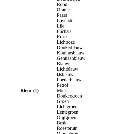
Rood
Oranje
Paars
Lavendel
Lila
Fuchsia
Roze
Lichtroze
Donkerblauw
Koningsblauw
Gentiaanblauw
Blauw
Lichtblauw
IJsblauw
Poederblauw
Petrol
Kleur (1)
Mint
Donkergroen
Groen
Lichtgroen
Lentegroen
Olijfgroen
Bruin
Roestbruin
Oranjebruin