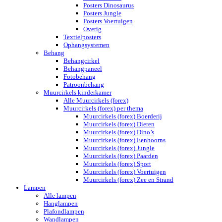
Posters Dinosaurus
Posters Jungle
Posters Voertuigen
Overig
Textielposters
Ophangsystemen
Behang
Behangcirkel
Behangpaneel
Fotobehang
Patroonbehang
Muurcirkels kinderkamer
Alle Muurcirkels (forex)
Muurcirkels (forex) per thema
Muurcirkels (forex) Boerderij
Muurcirkels (forex) Dieren
Muurcirkels (forex) Dino’s
Muurcirkels (forex) Eenhoorns
Muurcirkels (forex) Jungle
Muurcirkels (forex) Paarden
Muurcirkels (forex) Sport
Muurcirkels (forex) Voertuigen
Muurcirkels (forex) Zee en Strand
Lampen
Alle lampen
Hanglampen
Plafondlampen
Wandlampen