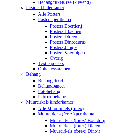
Behangcirkels (zelfklevend)
Posters kinderkamer
Alle Posters
Posters per thema
Posters Boerderij
Posters Bloemen
Posters Dieren
Posters Dinosaurus
Posters Jungle
Posters Voertuigen
Overig
Textielposters
Ophangsystemen
Behang
Behangcirkel
Behangpaneel
Fotobehang
Patroonbehang
Muurcirkels kinderkamer
Alle Muurcirkels (forex)
Muurcirkels (forex) per thema
Muurcirkels (forex) Boerderij
Muurcirkels (forex) Dieren
Muurcirkels (forex) Dino’s