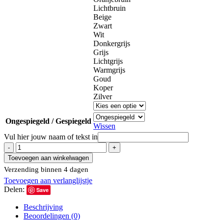
Lichtbruin
Beige
Zwart
Wit
Donkergrijs
Grijs
Lichtgrijs
Warmgrijs
Goud
Koper
Zilver
Ongespiegeld / Gespiegeld
Wissen
Vul hier jouw naam of tekst in
Muursticker
Racewagen
Toevoegen aan winkelwagen
met
Verzending binnen 4 dagen
eigen
Toevoegen aan verlanglijstje
naam
Delen:
aantal
Save
Beschrijving
Beoordelingen (0)