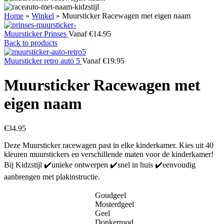
Home
»
Winkel
»
Muursticker Racewagen met eigen naam
Muursticker Prinses
Vanaf
€
14.95
Back to products
Muursticker retro auto 5
Vanaf
€
19.95
Muursticker Racewagen met
eigen naam
€
34.95
Deze Muursticker racewagen past in elke kinderkamer. Kies uit 40
kleuren muurstickers en verschillende maten voor de kinderkamer!
Bij Kidzstijl ✔️unieke ontwerpen ✔️snel in huis ✔️eenvoudig
aanbrengen met plakinstructie.
Goudgeel
Mosterdgeel
Geel
Donkerrood