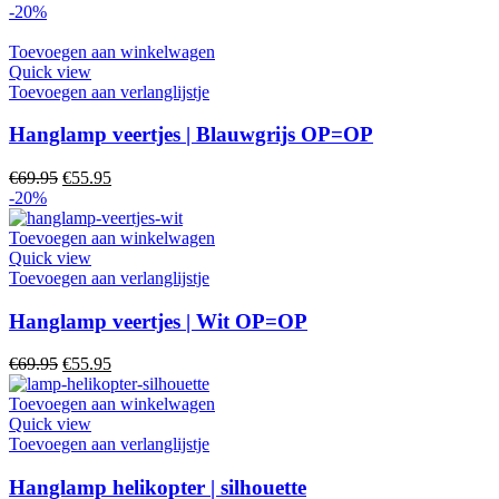
kan
-20%
gekozen
worden
Toevoegen aan winkelwagen
op
Quick view
de
Toevoegen aan verlanglijstje
productpagina
Hanglamp veertjes | Blauwgrijs OP=OP
Oorspronkelijke
Huidige
€
69.95
€
55.95
prijs
prijs
-20%
was:
is:
€69.95.
€55.95.
Toevoegen aan winkelwagen
Quick view
Toevoegen aan verlanglijstje
Hanglamp veertjes | Wit OP=OP
Oorspronkelijke
Huidige
€
69.95
€
55.95
prijs
prijs
was:
is:
Toevoegen aan winkelwagen
€69.95.
€55.95.
Quick view
Toevoegen aan verlanglijstje
Hanglamp helikopter | silhouette