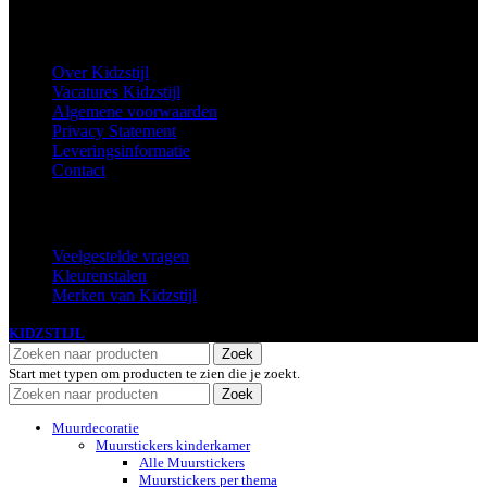
Informatie
Over Kidzstijl
Vacatures Kidzstijl
Algemene voorwaarden
Privacy Statement
Leveringsinformatie
Contact
Extra
Veelgestelde vragen
Kleurenstalen
Merken van Kidzstijl
KIDZSTIJL
2024
Zoek
Start met typen om producten te zien die je zoekt.
Zoek
Muurdecoratie
Muurstickers kinderkamer
Alle Muurstickers
Muurstickers per thema