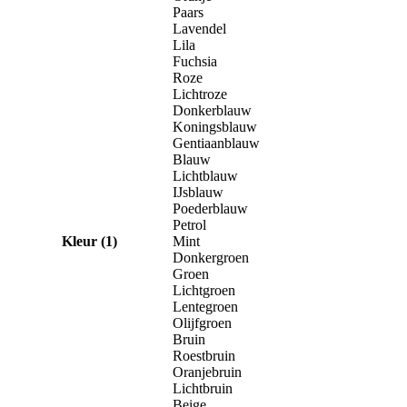
Paars
Lavendel
Lila
Fuchsia
Roze
Lichtroze
Donkerblauw
Koningsblauw
Gentiaanblauw
Blauw
Lichtblauw
IJsblauw
Poederblauw
Petrol
Kleur (1)
Mint
Donkergroen
Groen
Lichtgroen
Lentegroen
Olijfgroen
Bruin
Roestbruin
Oranjebruin
Lichtbruin
Beige