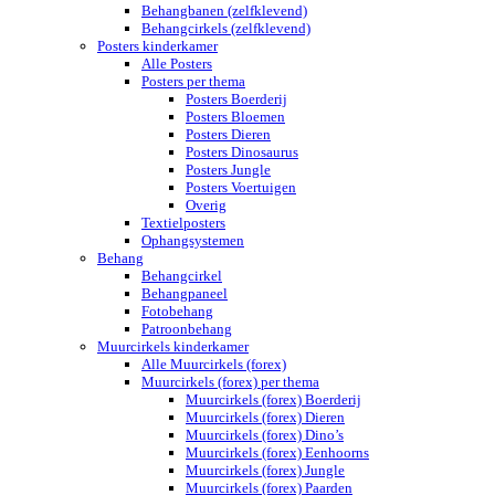
Behangbanen (zelfklevend)
Behangcirkels (zelfklevend)
Posters kinderkamer
Alle Posters
Posters per thema
Posters Boerderij
Posters Bloemen
Posters Dieren
Posters Dinosaurus
Posters Jungle
Posters Voertuigen
Overig
Textielposters
Ophangsystemen
Behang
Behangcirkel
Behangpaneel
Fotobehang
Patroonbehang
Muurcirkels kinderkamer
Alle Muurcirkels (forex)
Muurcirkels (forex) per thema
Muurcirkels (forex) Boerderij
Muurcirkels (forex) Dieren
Muurcirkels (forex) Dino’s
Muurcirkels (forex) Eenhoorns
Muurcirkels (forex) Jungle
Muurcirkels (forex) Paarden