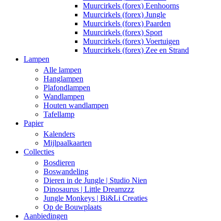
Muurcirkels (forex) Eenhoorns
Muurcirkels (forex) Jungle
Muurcirkels (forex) Paarden
Muurcirkels (forex) Sport
Muurcirkels (forex) Voertuigen
Muurcirkels (forex) Zee en Strand
Lampen
Alle lampen
Hanglampen
Plafondlampen
Wandlampen
Houten wandlampen
Tafellamp
Papier
Kalenders
Mijlpaalkaarten
Collecties
Bosdieren
Boswandeling
Dieren in de Jungle | Studio Nien
Dinosaurus | Little Dreamzzz
Jungle Monkeys | Bi&Li Creaties
Op de Bouwplaats
Aanbiedingen