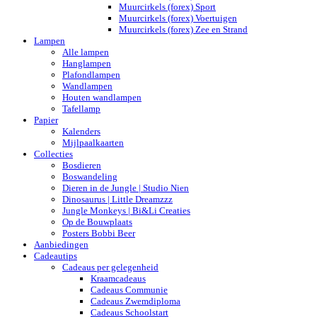
Muurcirkels (forex) Sport
Muurcirkels (forex) Voertuigen
Muurcirkels (forex) Zee en Strand
Lampen
Alle lampen
Hanglampen
Plafondlampen
Wandlampen
Houten wandlampen
Tafellamp
Papier
Kalenders
Mijlpaalkaarten
Collecties
Bosdieren
Boswandeling
Dieren in de Jungle | Studio Nien
Dinosaurus | Little Dreamzzz
Jungle Monkeys | Bi&Li Creaties
Op de Bouwplaats
Posters Bobbi Beer
Aanbiedingen
Cadeautips
Cadeaus per gelegenheid
Kraamcadeaus
Cadeaus Communie
Cadeaus Zwemdiploma
Cadeaus Schoolstart