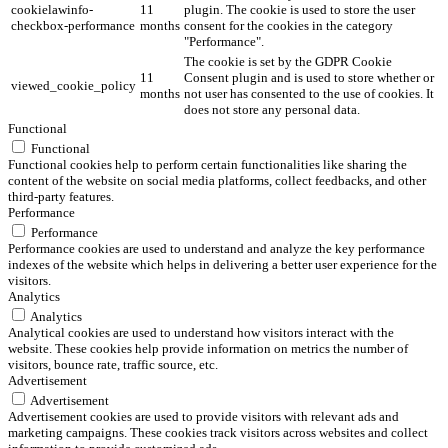
cookielawinfo-
11
plugin. The cookie is used to store the user
checkbox-performance
months
consent for the cookies in the category
"Performance".
The cookie is set by the GDPR Cookie
11
Consent plugin and is used to store whether or
viewed_cookie_policy
months
not user has consented to the use of cookies. It
does not store any personal data.
Functional
Functional
Functional cookies help to perform certain functionalities like sharing the
content of the website on social media platforms, collect feedbacks, and other
third-party features.
Performance
Performance
Performance cookies are used to understand and analyze the key performance
indexes of the website which helps in delivering a better user experience for the
visitors.
Analytics
Analytics
Analytical cookies are used to understand how visitors interact with the
website. These cookies help provide information on metrics the number of
visitors, bounce rate, traffic source, etc.
Advertisement
Advertisement
Advertisement cookies are used to provide visitors with relevant ads and
marketing campaigns. These cookies track visitors across websites and collect