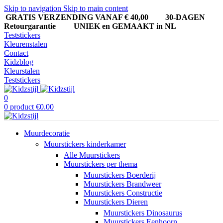
Skip to navigation
Skip to main content
GRATIS VERZENDING VANAF € 40,00
30-DAGEN
Retourgarantie UNIEK en GEMAAKT in NL
Teststickers
Kleurenstalen
Contact
Kidzblog
Kleurstalen
Teststickers
0
0
product
€
0.00
Muurdecoratie
Muurstickers kinderkamer
Alle Muurstickers
Muurstickers per thema
Muurstickers Boerderij
Muurstickers Brandweer
Muurstickers Constructie
Muurstickers Dieren
Muurstickers Dinosaurus
Muurstickers Eenhoorn