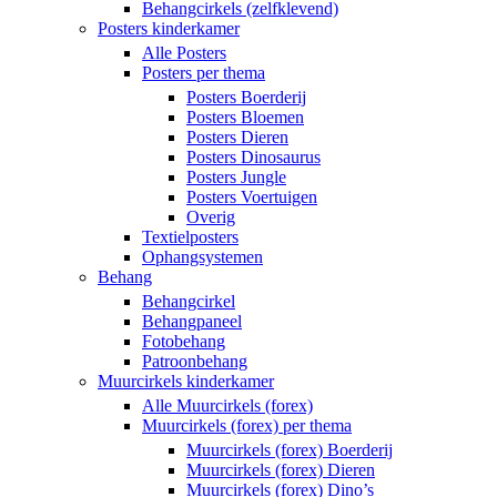
Behangcirkels (zelfklevend)
Posters kinderkamer
Alle Posters
Posters per thema
Posters Boerderij
Posters Bloemen
Posters Dieren
Posters Dinosaurus
Posters Jungle
Posters Voertuigen
Overig
Textielposters
Ophangsystemen
Behang
Behangcirkel
Behangpaneel
Fotobehang
Patroonbehang
Muurcirkels kinderkamer
Alle Muurcirkels (forex)
Muurcirkels (forex) per thema
Muurcirkels (forex) Boerderij
Muurcirkels (forex) Dieren
Muurcirkels (forex) Dino’s