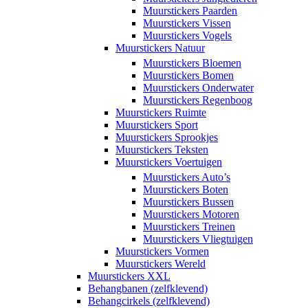
Muurstickers Paarden
Muurstickers Vissen
Muurstickers Vogels
Muurstickers Natuur
Muurstickers Bloemen
Muurstickers Bomen
Muurstickers Onderwater
Muurstickers Regenboog
Muurstickers Ruimte
Muurstickers Sport
Muurstickers Sprookjes
Muurstickers Teksten
Muurstickers Voertuigen
Muurstickers Auto’s
Muurstickers Boten
Muurstickers Bussen
Muurstickers Motoren
Muurstickers Treinen
Muurstickers Vliegtuigen
Muurstickers Vormen
Muurstickers Wereld
Muurstickers XXL
Behangbanen (zelfklevend)
Behangcirkels (zelfklevend)