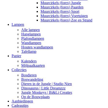
Muurcirkels (forex) Jungle
Muurcirkels (forex) Paarden
Muurcirkels (forex) Sport
Muurcirkels (forex) Voertuigen
Muurcirkels (forex) Zee en Strand
Lampen
Alle lampen
Hanglampen
Plafondlampen
Wandlampen
Houten wandlampen
Tafellamp
Papier
Kalenders
Mijlpaalkaarten
Collecties
Bosdieren
Boswandeling
Dieren in de Jungle | Studio Nien
Dinosaurus | Little Dreamzzz
Jungle Monkeys | Bi&Li Creaties
Op de Bouwplaats
Aanbiedingen
Cadeautips