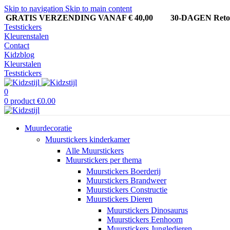
Skip to navigation
Skip to main content
GRATIS VERZENDING VANAF € 40,00
30-DAGEN Ret
Teststickers
Kleurenstalen
Contact
Kidzblog
Kleurstalen
Teststickers
0
0
product
€
0.00
Muurdecoratie
Muurstickers kinderkamer
Alle Muurstickers
Muurstickers per thema
Muurstickers Boerderij
Muurstickers Brandweer
Muurstickers Constructie
Muurstickers Dieren
Muurstickers Dinosaurus
Muurstickers Eenhoorn
Muurstickers Jungledieren