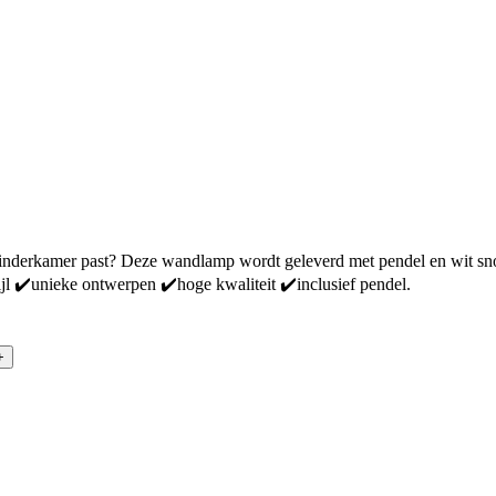
derkamer past? Deze wandlamp wordt geleverd met pendel en wit snoer v
jl ✔️unieke ontwerpen ✔️hoge kwaliteit ✔️inclusief pendel.