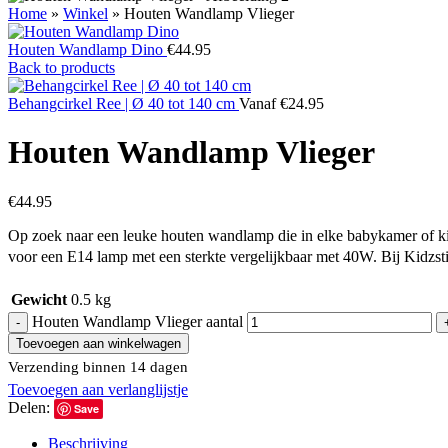
Home
»
Winkel
»
Houten Wandlamp Vlieger
Houten Wandlamp Dino
€
44.95
Back to products
Behangcirkel Ree | Ø 40 tot 140 cm
Vanaf
€
24.95
Houten Wandlamp Vlieger
€
44.95
Op zoek naar een leuke houten wandlamp die in elke babykamer of kin
voor een E14 lamp met een sterkte vergelijkbaar met 40W. Bij Kidzsti
Gewicht
0.5 kg
Houten Wandlamp Vlieger aantal
Toevoegen aan winkelwagen
Verzending binnen 14 dagen
Toevoegen aan verlanglijstje
Delen:
Save
Beschrijving