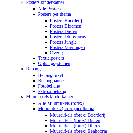
Posters kinderkamer
Alle Posters
Posters per thema
Posters Boerderij
Posters Bloemen
Posters Dieren
Posters Dinosaurus
Posters Jungle
Posters Voertuigen
Overig
Textielposters
Ophangsystemen
Behang
Behangcirkel
Behangpaneel
Fotobehang
Patroonbehang
Muurcirkels kinderkamer
Alle Muurcirkels (forex)
Muurcirkels (forex) per thema
Muurcirkels (forex) Boerderij
Muurcirkels (forex) Dieren
Muurcirkels (forex) Dino’s
Muurcirkels (forex) Eenhoorns