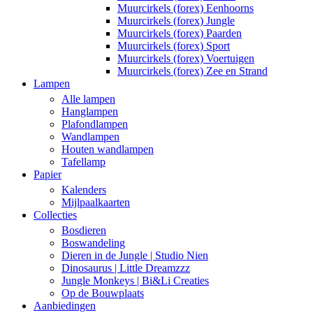
Muurcirkels (forex) Eenhoorns
Muurcirkels (forex) Jungle
Muurcirkels (forex) Paarden
Muurcirkels (forex) Sport
Muurcirkels (forex) Voertuigen
Muurcirkels (forex) Zee en Strand
Lampen
Alle lampen
Hanglampen
Plafondlampen
Wandlampen
Houten wandlampen
Tafellamp
Papier
Kalenders
Mijlpaalkaarten
Collecties
Bosdieren
Boswandeling
Dieren in de Jungle | Studio Nien
Dinosaurus | Little Dreamzzz
Jungle Monkeys | Bi&Li Creaties
Op de Bouwplaats
Aanbiedingen