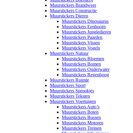
Muurstickers Brandweer
Muurstickers Constructie
Muurstickers Dieren
Muurstickers Dinosaurus
Muurstickers Eenhoorn
Muurstickers Jungledieren
Muurstickers Paarden
Muurstickers Vissen
Muurstickers Vogels
Muurstickers Natuur
Muurstickers Bloemen
Muurstickers Bomen
Muurstickers Onderwater
Muurstickers Regenboog
Muurstickers Ruimte
Muurstickers Sport
Muurstickers Sprookjes
Muurstickers Teksten
Muurstickers Voertuigen
Muurstickers Auto’s
Muurstickers Boten
Muurstickers Bussen
Muurstickers Motoren
Muurstickers Treinen