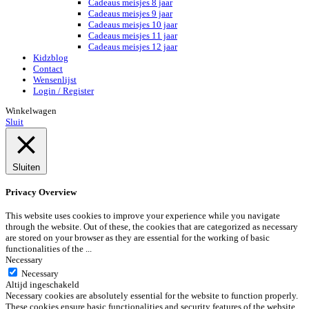
Cadeaus meisjes 8 jaar
Cadeaus meisjes 9 jaar
Cadeaus meisjes 10 jaar
Cadeaus meisjes 11 jaar
Cadeaus meisjes 12 jaar
Kidzblog
Contact
Wensenlijst
Login / Register
Winkelwagen
Sluit
Sluiten
Privacy Overview
This website uses cookies to improve your experience while you navigate
through the website. Out of these, the cookies that are categorized as necessary
are stored on your browser as they are essential for the working of basic
functionalities of the
...
Necessary
Necessary
Altijd ingeschakeld
Necessary cookies are absolutely essential for the website to function properly.
These cookies ensure basic functionalities and security features of the website,