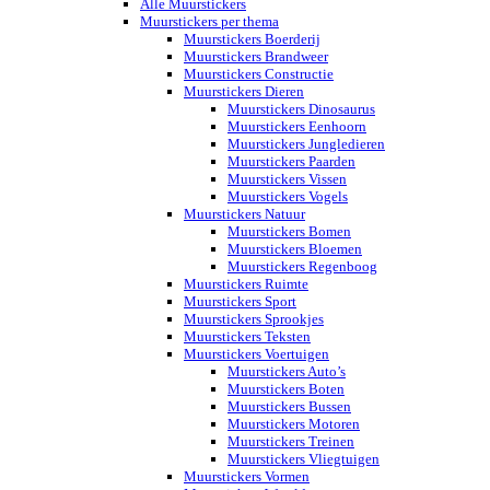
Alle Muurstickers
Muurstickers per thema
Muurstickers Boerderij
Muurstickers Brandweer
Muurstickers Constructie
Muurstickers Dieren
Muurstickers Dinosaurus
Muurstickers Eenhoorn
Muurstickers Jungledieren
Muurstickers Paarden
Muurstickers Vissen
Muurstickers Vogels
Muurstickers Natuur
Muurstickers Bomen
Muurstickers Bloemen
Muurstickers Regenboog
Muurstickers Ruimte
Muurstickers Sport
Muurstickers Sprookjes
Muurstickers Teksten
Muurstickers Voertuigen
Muurstickers Auto’s
Muurstickers Boten
Muurstickers Bussen
Muurstickers Motoren
Muurstickers Treinen
Muurstickers Vliegtuigen
Muurstickers Vormen