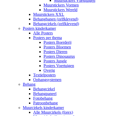
Muurstickers Vliegtuigen
Muurstickers Vormen
Muurstickers Wereld
Muurstickers XXL
Behangbanen (zelfklevend)
Behangcirkels (zelfklevend)
Posters kinderkamer
Alle Posters
Posters per thema
Posters Boerderij
Posters Bloemen
Posters Dieren
Posters Dinosaurus
Posters Jungle
Posters Voertuigen
Overig
Textielposters
Ophangsystemen
Behang
Behangcirkel
Behangpaneel
Fotobehang
Patroonbehang
Muurcirkels kinderkamer
Alle Muurcirkels (forex)