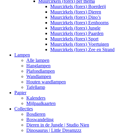
Muurcirkels (forex) per thema
Muurcirkels (forex) Boerderij
Muurcirkels (forex) Dieren
Muurcirkels (forex) Dino’s
Muurcirkels (forex) Eenhoorns
Muurcirkels (forex) Jungle
Muurcirkels (forex) Paarden
Muurcirkels (forex) Sport
Muurcirkels (forex) Voertuigen
Muurcirkels (forex) Zee en Strand
Lampen
Alle lampen
Hanglampen
Plafondlampen
Wandlampen
Houten wandlampen
Tafellamp
Papier
Kalenders
Mijlpaalkaarten
Collecties
Bosdieren
Boswandeling
Dieren in de Jungle | Studio Nien
Dinosaurus | Little Dreamzzz