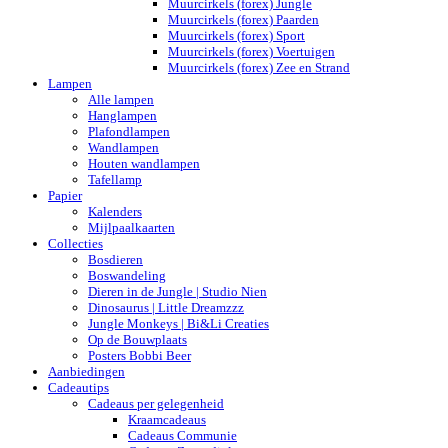
Muurcirkels (forex) Jungle
Muurcirkels (forex) Paarden
Muurcirkels (forex) Sport
Muurcirkels (forex) Voertuigen
Muurcirkels (forex) Zee en Strand
Lampen
Alle lampen
Hanglampen
Plafondlampen
Wandlampen
Houten wandlampen
Tafellamp
Papier
Kalenders
Mijlpaalkaarten
Collecties
Bosdieren
Boswandeling
Dieren in de Jungle | Studio Nien
Dinosaurus | Little Dreamzzz
Jungle Monkeys | Bi&Li Creaties
Op de Bouwplaats
Posters Bobbi Beer
Aanbiedingen
Cadeautips
Cadeaus per gelegenheid
Kraamcadeaus
Cadeaus Communie