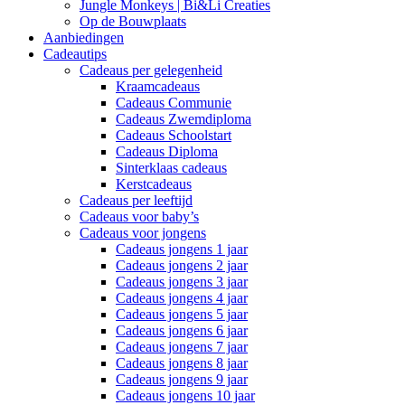
Jungle Monkeys | Bi&Li Creaties
Op de Bouwplaats
Aanbiedingen
Cadeautips
Cadeaus per gelegenheid
Kraamcadeaus
Cadeaus Communie
Cadeaus Zwemdiploma
Cadeaus Schoolstart
Cadeaus Diploma
Sinterklaas cadeaus
Kerstcadeaus
Cadeaus per leeftijd
Cadeaus voor baby’s
Cadeaus voor jongens
Cadeaus jongens 1 jaar
Cadeaus jongens 2 jaar
Cadeaus jongens 3 jaar
Cadeaus jongens 4 jaar
Cadeaus jongens 5 jaar
Cadeaus jongens 6 jaar
Cadeaus jongens 7 jaar
Cadeaus jongens 8 jaar
Cadeaus jongens 9 jaar
Cadeaus jongens 10 jaar