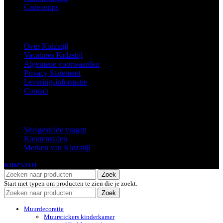
Cadeautips
Informatie
Over Kidzstijl
Vacatures Kidzstijl
Algemene voorwaarden
Privacy Statement
Leveringsinformatie
Contact
Extra
Veelgestelde vragen
Kleurenstalen
Merken van Kidzstijl
KIDZSTIJL
2024
Zoek
Start met typen om producten te zien die je zoekt.
Zoek
Muurdecoratie
Muurstickers kinderkamer