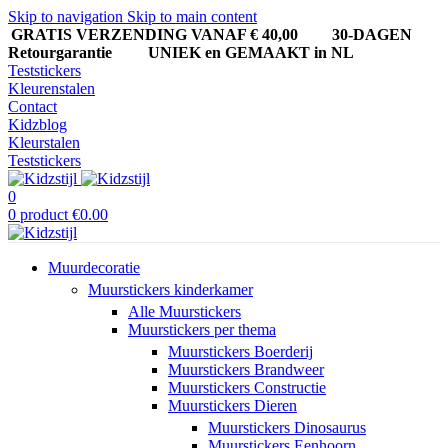
Skip to navigation
Skip to main content
GRATIS VERZENDING VANAF € 40,00
30-DAGEN
Retourgarantie UNIEK en GEMAAKT in NL
Teststickers
Kleurenstalen
Contact
Kidzblog
Kleurstalen
Teststickers
0
0
product
€
0.00
Muurdecoratie
Muurstickers kinderkamer
Alle Muurstickers
Muurstickers per thema
Muurstickers Boerderij
Muurstickers Brandweer
Muurstickers Constructie
Muurstickers Dieren
Muurstickers Dinosaurus
Muurstickers Eenhoorn