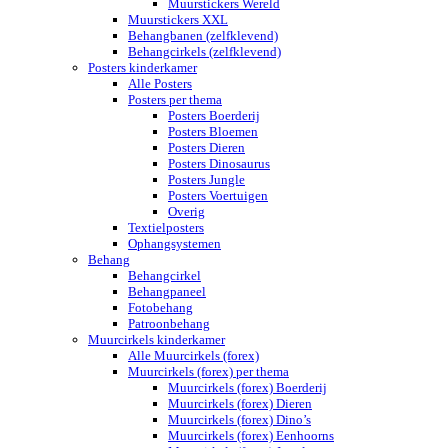
Muurstickers Wereld
Muurstickers XXL
Behangbanen (zelfklevend)
Behangcirkels (zelfklevend)
Posters kinderkamer
Alle Posters
Posters per thema
Posters Boerderij
Posters Bloemen
Posters Dieren
Posters Dinosaurus
Posters Jungle
Posters Voertuigen
Overig
Textielposters
Ophangsystemen
Behang
Behangcirkel
Behangpaneel
Fotobehang
Patroonbehang
Muurcirkels kinderkamer
Alle Muurcirkels (forex)
Muurcirkels (forex) per thema
Muurcirkels (forex) Boerderij
Muurcirkels (forex) Dieren
Muurcirkels (forex) Dino’s
Muurcirkels (forex) Eenhoorns