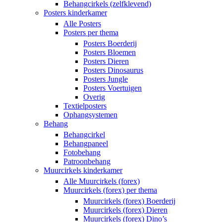
Behangcirkels (zelfklevend)
Posters kinderkamer
Alle Posters
Posters per thema
Posters Boerderij
Posters Bloemen
Posters Dieren
Posters Dinosaurus
Posters Jungle
Posters Voertuigen
Overig
Textielposters
Ophangsystemen
Behang
Behangcirkel
Behangpaneel
Fotobehang
Patroonbehang
Muurcirkels kinderkamer
Alle Muurcirkels (forex)
Muurcirkels (forex) per thema
Muurcirkels (forex) Boerderij
Muurcirkels (forex) Dieren
Muurcirkels (forex) Dino’s