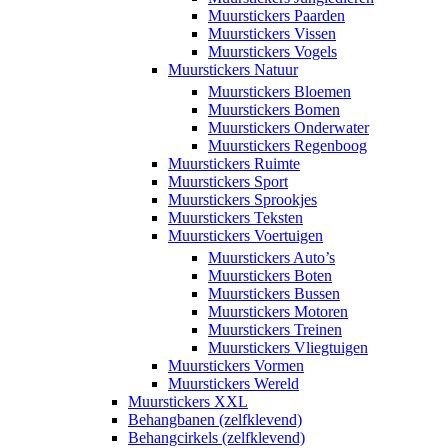
Muurstickers Paarden
Muurstickers Vissen
Muurstickers Vogels
Muurstickers Natuur
Muurstickers Bloemen
Muurstickers Bomen
Muurstickers Onderwater
Muurstickers Regenboog
Muurstickers Ruimte
Muurstickers Sport
Muurstickers Sprookjes
Muurstickers Teksten
Muurstickers Voertuigen
Muurstickers Auto’s
Muurstickers Boten
Muurstickers Bussen
Muurstickers Motoren
Muurstickers Treinen
Muurstickers Vliegtuigen
Muurstickers Vormen
Muurstickers Wereld
Muurstickers XXL
Behangbanen (zelfklevend)
Behangcirkels (zelfklevend)