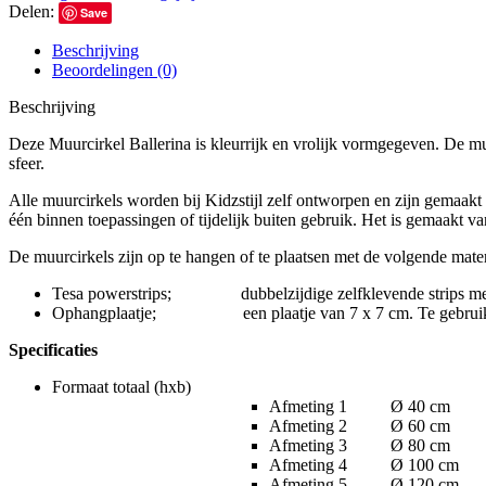
Delen:
Save
Beschrijving
Beoordelingen (0)
Beschrijving
Deze Muurcirkel Ballerina is kleurrijk en vrolijk vormgegeven. De muu
sfeer.
Alle muurcirkels worden bij Kidzstijl zelf ontworpen en zijn gemaakt v
één binnen toepassingen of tijdelijk buiten gebruik. Het is gemaakt v
De muurcirkels zijn op te hangen of te plaatsen met de volgende mater
Tesa powerstrips; dubbelzijdige zelfklevende strips met e
Ophangplaatje; een plaatje van 7 x 7 cm. Te gebruiken v
Specificaties
Formaat totaal (hxb)
Afmeting 1 Ø 40 cm
Afmeting 2 Ø 60 cm
Afmeting 3 Ø 80 cm
Afmeting 4 Ø 100 cm
Afmeting 5 Ø 120 cm