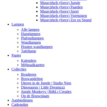
Muurcirkels (forex) Jungle
Muurcirkels (forex) Paarden
Muurcirkels (forex) Sport
Muurcirkels (forex) Voertuigen
Muurcirkels (forex) Zee en Strand
Lampen
Alle lampen
Hanglampen
Plafondlampen
Wandlampen
Houten wandlampen
Tafellamp
Papier
Kalenders
Mijlpaalkaarten
Collecties
Bosdieren
Boswandeling
Dieren in de Jungle | Studio Nien
Dinosaurus | Little Dreamzzz
Jungle Monkeys | Bi&Li Creaties
Op de Bouwplaats
Aanbiedingen
Cadeautips