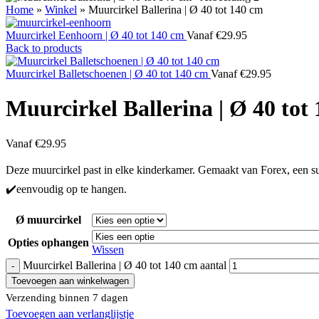
Home
»
Winkel
»
Muurcirkel Ballerina | Ø 40 tot 140 cm
Muurcirkel Eenhoorn | Ø 40 tot 140 cm
Vanaf
€
29.95
Back to products
Muurcirkel Balletschoenen | Ø 40 tot 140 cm
Vanaf
€
29.95
Muurcirkel Ballerina | Ø 40 tot
Vanaf
€
29.95
Deze muurcirkel past in elke kinderkamer. Gemaakt van Forex, een supe
✔️eenvoudig op te hangen.
Ø muurcirkel
Opties ophangen
Wissen
Muurcirkel Ballerina | Ø 40 tot 140 cm aantal
Toevoegen aan winkelwagen
Verzending binnen 7 dagen
Toevoegen aan verlanglijstje