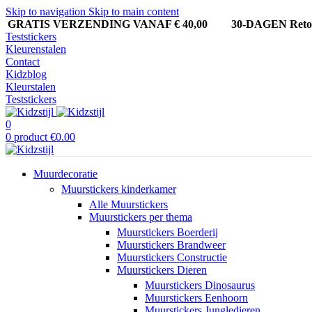
Skip to navigation
Skip to main content
GRATIS VERZENDING VANAF € 40,00
30-DAGEN Ret
Teststickers
Kleurenstalen
Contact
Kidzblog
Kleurstalen
Teststickers
0
0
product
€
0.00
Muurdecoratie
Muurstickers kinderkamer
Alle Muurstickers
Muurstickers per thema
Muurstickers Boerderij
Muurstickers Brandweer
Muurstickers Constructie
Muurstickers Dieren
Muurstickers Dinosaurus
Muurstickers Eenhoorn
Muurstickers Jungledieren