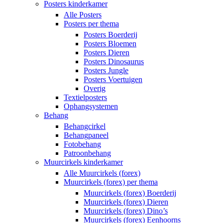
Posters kinderkamer
Alle Posters
Posters per thema
Posters Boerderij
Posters Bloemen
Posters Dieren
Posters Dinosaurus
Posters Jungle
Posters Voertuigen
Overig
Textielposters
Ophangsystemen
Behang
Behangcirkel
Behangpaneel
Fotobehang
Patroonbehang
Muurcirkels kinderkamer
Alle Muurcirkels (forex)
Muurcirkels (forex) per thema
Muurcirkels (forex) Boerderij
Muurcirkels (forex) Dieren
Muurcirkels (forex) Dino’s
Muurcirkels (forex) Eenhoorns