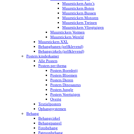
Muurstickers Auto’s
Muurstickers Boten
Muurstickers Bussen
Muurstickers Motoren
Muurstickers Treinen
Muurstickers Vliegtuigen
Muurstickers Vormen
Muurstickers Wereld
Muurstickers XXL
Behangbanen (zelfklevend)
Behangcirkels (zelfklevend)
Posters kinderkamer
Alle Posters
Posters per thema
Posters Boerderij
Posters Bloemen
Posters Dieren
Posters Dinosaurus
Posters Jungle
Posters Voertuigen
Overig
Textielposters
Ophangsystemen
Behang
Behangcirkel
Behangpaneel
Fotobehang
Patroonbehang