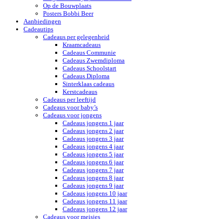
Op de Bouwplaats
Posters Bobbi Beer
Aanbiedingen
Cadeautips
Cadeaus per gelegenheid
Kraamcadeaus
Cadeaus Communie
Cadeaus Zwemdiploma
Cadeaus Schoolstart
Cadeaus Diploma
Sinterklaas cadeaus
Kerstcadeaus
Cadeaus per leeftijd
Cadeaus voor baby’s
Cadeaus voor jongens
Cadeaus jongens 1 jaar
Cadeaus jongens 2 jaar
Cadeaus jongens 3 jaar
Cadeaus jongens 4 jaar
Cadeaus jongens 5 jaar
Cadeaus jongens 6 jaar
Cadeaus jongens 7 jaar
Cadeaus jongens 8 jaar
Cadeaus jongens 9 jaar
Cadeaus jongens 10 jaar
Cadeaus jongens 11 jaar
Cadeaus jongens 12 jaar
Cadeaus voor meisjes