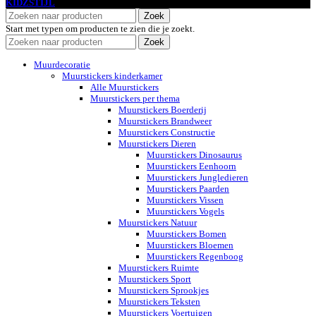
KIDZSTIJL
2024
Zoek
Start met typen om producten te zien die je zoekt.
Zoek
Muurdecoratie
Muurstickers kinderkamer
Alle Muurstickers
Muurstickers per thema
Muurstickers Boerderij
Muurstickers Brandweer
Muurstickers Constructie
Muurstickers Dieren
Muurstickers Dinosaurus
Muurstickers Eenhoorn
Muurstickers Jungledieren
Muurstickers Paarden
Muurstickers Vissen
Muurstickers Vogels
Muurstickers Natuur
Muurstickers Bomen
Muurstickers Bloemen
Muurstickers Regenboog
Muurstickers Ruimte
Muurstickers Sport
Muurstickers Sprookjes
Muurstickers Teksten
Muurstickers Voertuigen