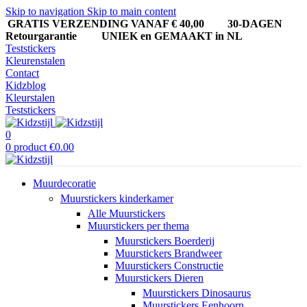
Skip to navigation
Skip to main content
GRATIS VERZENDING VANAF € 40,00
30-DAGEN
Retourgarantie UNIEK en GEMAAKT in NL
Teststickers
Kleurenstalen
Contact
Kidzblog
Kleurstalen
Teststickers
0
0
product
€
0.00
Muurdecoratie
Muurstickers kinderkamer
Alle Muurstickers
Muurstickers per thema
Muurstickers Boerderij
Muurstickers Brandweer
Muurstickers Constructie
Muurstickers Dieren
Muurstickers Dinosaurus
Muurstickers Eenhoorn