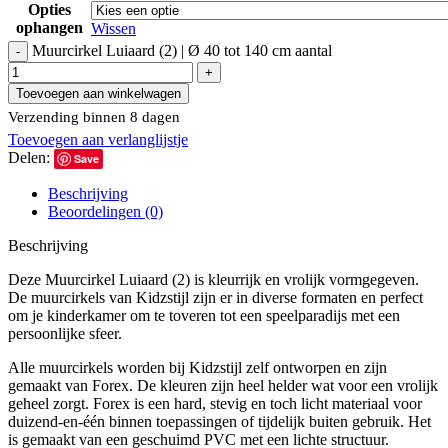
Opties
ophangen
Wissen
Muurcirkel Luiaard (2) | Ø 40 tot 140 cm aantal
Toevoegen aan winkelwagen
Verzending binnen 8 dagen
Toevoegen aan verlanglijstje
Delen:
Save
Beschrijving
Beoordelingen (0)
Beschrijving
Deze Muurcirkel Luiaard (2) is kleurrijk en vrolijk vormgegeven.
De muurcirkels van Kidzstijl zijn er in diverse formaten en perfect
om je kinderkamer om te toveren tot een speelparadijs met een
persoonlijke sfeer.
Alle muurcirkels worden bij Kidzstijl zelf ontworpen en zijn
gemaakt van Forex. De kleuren zijn heel helder wat voor een vrolijk
geheel zorgt. Forex is een hard, stevig en toch licht materiaal voor
duizend-en-één binnen toepassingen of tijdelijk buiten gebruik. Het
is gemaakt van een geschuimd PVC met een lichte structuur.