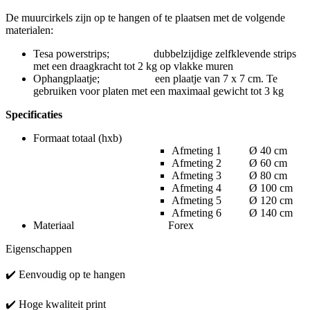
De muurcirkels zijn op te hangen of te plaatsen met de volgende
materialen:
Tesa powerstrips; dubbelzijdige zelfklevende strips
met een draagkracht tot 2 kg op vlakke muren
Ophangplaatje; een plaatje van 7 x 7 cm. Te
gebruiken voor platen met een maximaal gewicht tot 3 kg
Specificaties
Formaat totaal (hxb)
Afmeting 1 Ø 40 cm
Afmeting 2 Ø 60 cm
Afmeting 3 Ø 80 cm
Afmeting 4 Ø 100 cm
Afmeting 5 Ø 120 cm
Afmeting 6 Ø 140 cm
Materiaal Forex
Eigenschappen
✔️ Eenvoudig op te hangen
✔️ Hoge kwaliteit print