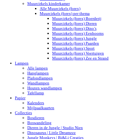
Muurcirkels kinderkamer
Alle Muurcirkels (forex)
Muurcirkels (forex) per thema
Muurcirkels (forex) Boerderij
Muurcirkels (forex) Dieren
Muurcirkels (forex) Dino’s
Muurcirkels (forex) Eenhoorns
Muurcirkels (forex) Jungle
Muurcirkels (forex) Paarden
Muurcirkels (forex) Sport
Muurcirkels (forex) Voertuigen
Muurcirkels (forex) Zee en Strand
Lampen
Alle lampen
Hanglampen
Plafondlampen
Wandlampen
Houten wandlampen
Tafellamp
Papier
Kalenders
Mijlpaalkaarten
Collecties
Bosdieren
Boswandeling
Dieren in de Jungle | Studio Nien
Dinosaurus | Little Dreamzzz
Jungle Monkeys | Bi&Li Creaties