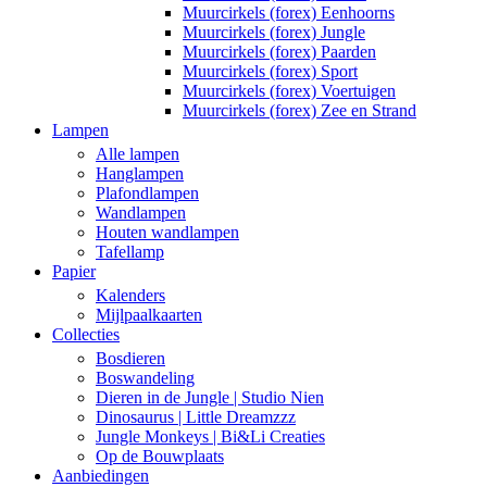
Muurcirkels (forex) Eenhoorns
Muurcirkels (forex) Jungle
Muurcirkels (forex) Paarden
Muurcirkels (forex) Sport
Muurcirkels (forex) Voertuigen
Muurcirkels (forex) Zee en Strand
Lampen
Alle lampen
Hanglampen
Plafondlampen
Wandlampen
Houten wandlampen
Tafellamp
Papier
Kalenders
Mijlpaalkaarten
Collecties
Bosdieren
Boswandeling
Dieren in de Jungle | Studio Nien
Dinosaurus | Little Dreamzzz
Jungle Monkeys | Bi&Li Creaties
Op de Bouwplaats
Aanbiedingen