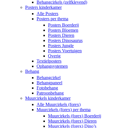
Behangcirkels (zelfklevend)
Posters kinderkamer
Alle Posters
Posters per thema
Posters Boerderij
Posters Bloemen
Posters Dieren
Posters Dinosaurus
Posters Jungle
Posters Voertuigen
Overig
Textielposters
Ophangsystemen
Behang
Behangcirkel
Behangpaneel
Fotobehang
Patroonbehang
Muurcirkels kinderkamer
Alle Muurcirkels (forex)
Muurcirkels (forex) per thema
Muurcirkels (forex) Boerderij
Muurcirkels (forex) Dieren
Muurcirkels (forex) Dino’s