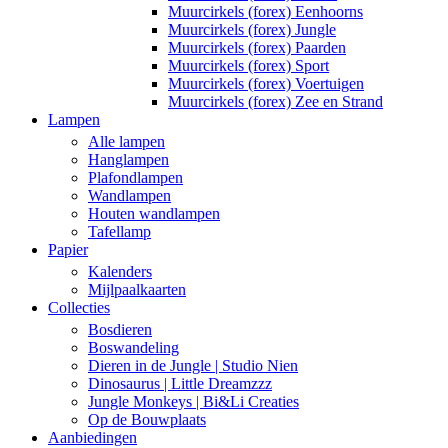
Muurcirkels (forex) Eenhoorns
Muurcirkels (forex) Jungle
Muurcirkels (forex) Paarden
Muurcirkels (forex) Sport
Muurcirkels (forex) Voertuigen
Muurcirkels (forex) Zee en Strand
Lampen
Alle lampen
Hanglampen
Plafondlampen
Wandlampen
Houten wandlampen
Tafellamp
Papier
Kalenders
Mijlpaalkaarten
Collecties
Bosdieren
Boswandeling
Dieren in de Jungle | Studio Nien
Dinosaurus | Little Dreamzzz
Jungle Monkeys | Bi&Li Creaties
Op de Bouwplaats
Aanbiedingen