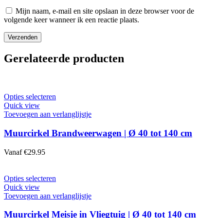
Mijn naam, e-mail en site opslaan in deze browser voor de
volgende keer wanneer ik een reactie plaats.
Gerelateerde producten
Dit
Opties selecteren
product
Quick view
heeft
Toevoegen aan verlanglijstje
meerdere
variaties.
Muurcirkel Brandweerwagen | Ø 40 tot 140 cm
Deze
optie
Vanaf
€
29.95
kan
gekozen
worden
Dit
Opties selecteren
op
product
Quick view
de
heeft
Toevoegen aan verlanglijstje
productpagina
meerdere
variaties.
Muurcirkel Meisje in Vliegtuig | Ø 40 tot 140 cm