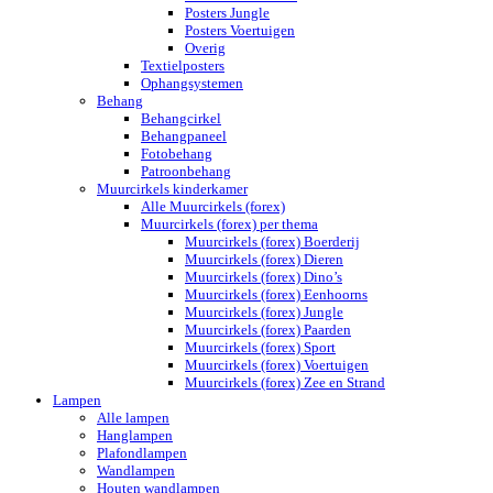
Posters Jungle
Posters Voertuigen
Overig
Textielposters
Ophangsystemen
Behang
Behangcirkel
Behangpaneel
Fotobehang
Patroonbehang
Muurcirkels kinderkamer
Alle Muurcirkels (forex)
Muurcirkels (forex) per thema
Muurcirkels (forex) Boerderij
Muurcirkels (forex) Dieren
Muurcirkels (forex) Dino’s
Muurcirkels (forex) Eenhoorns
Muurcirkels (forex) Jungle
Muurcirkels (forex) Paarden
Muurcirkels (forex) Sport
Muurcirkels (forex) Voertuigen
Muurcirkels (forex) Zee en Strand
Lampen
Alle lampen
Hanglampen
Plafondlampen
Wandlampen
Houten wandlampen