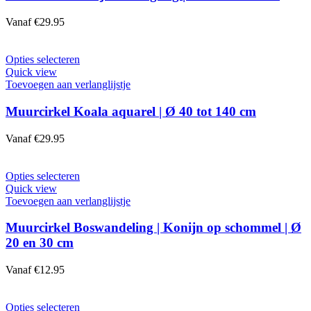
Deze
optie
Vanaf
€
29.95
kan
gekozen
worden
Dit
Opties selecteren
op
product
Quick view
de
heeft
Toevoegen aan verlanglijstje
productpagina
meerdere
variaties.
Muurcirkel Koala aquarel | Ø 40 tot 140 cm
Deze
optie
Vanaf
€
29.95
kan
gekozen
worden
Dit
Opties selecteren
op
product
Quick view
de
heeft
Toevoegen aan verlanglijstje
productpagina
meerdere
variaties.
Muurcirkel Boswandeling | Konijn op schommel | Ø
Deze
20 en 30 cm
optie
kan
Vanaf
€
12.95
gekozen
worden
op
Dit
Opties selecteren