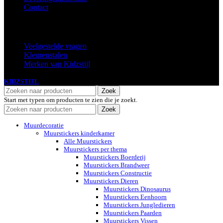
Contact
Extra
Veelgestelde vragen
Kleurenstalen
Merken van Kidzstijl
KIDZSTIJL
2024
Zoek
Start met typen om producten te zien die je zoekt.
Zoek
Muurdecoratie
Muurstickers kinderkamer
Alle Muurstickers
Muurstickers per thema
Muurstickers Boerderij
Muurstickers Brandweer
Muurstickers Constructie
Muurstickers Dieren
Muurstickers Dinosaurus
Muurstickers Eenhoorn
Muurstickers Jungledieren
Muurstickers Paarden
Muurstickers Vissen