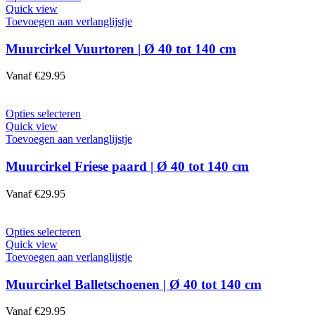
de
product
Quick view
productpagina
heeft
Toevoegen aan verlanglijstje
meerdere
variaties.
Muurcirkel Vuurtoren | Ø 40 tot 140 cm
Deze
optie
Vanaf
€
29.95
kan
gekozen
worden
Dit
Opties selecteren
op
product
Quick view
de
heeft
Toevoegen aan verlanglijstje
productpagina
meerdere
variaties.
Muurcirkel Friese paard | Ø 40 tot 140 cm
Deze
optie
Vanaf
€
29.95
kan
gekozen
worden
Dit
Opties selecteren
op
product
Quick view
de
heeft
Toevoegen aan verlanglijstje
productpagina
meerdere
variaties.
Muurcirkel Balletschoenen | Ø 40 tot 140 cm
Deze
optie
Vanaf
€
29.95