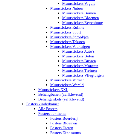
Muurstickers Vogels
Muurstickers Natuur
Muurstickers Bomen
Muurstickers Bloemen
Muurstickers Regenboog
Muurstickers Ruimte
Muurstickers Sport
Muurstickers Sprookjes
Muurstickers Teksten
Muurstickers Voertuigen
Muurstickers Auto’s
Muurstickers Boten
Muurstickers Bussen
Muurstickers Motoren
Muurstickers Treinen
Muurstickers Vliegtuigen
Muurstickers Vormen
Muurstickers Wereld
Muurstickers XXL
Behangbanen (zelfklevend)
Behangcirkels (zelfklevend)
Posters kinderkamer
Alle Posters
Posters per thema
Posters Boerderij
Posters Bloemen
Posters Dieren
Posters Dinosaurus