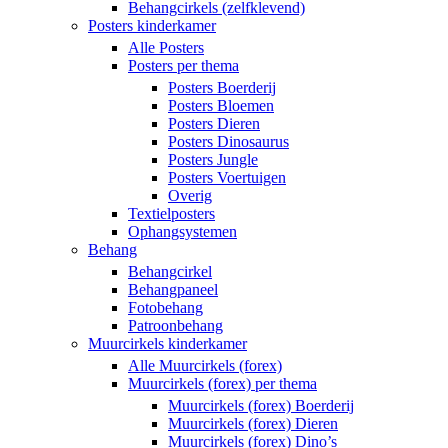
Behangcirkels (zelfklevend)
Posters kinderkamer
Alle Posters
Posters per thema
Posters Boerderij
Posters Bloemen
Posters Dieren
Posters Dinosaurus
Posters Jungle
Posters Voertuigen
Overig
Textielposters
Ophangsystemen
Behang
Behangcirkel
Behangpaneel
Fotobehang
Patroonbehang
Muurcirkels kinderkamer
Alle Muurcirkels (forex)
Muurcirkels (forex) per thema
Muurcirkels (forex) Boerderij
Muurcirkels (forex) Dieren
Muurcirkels (forex) Dino’s