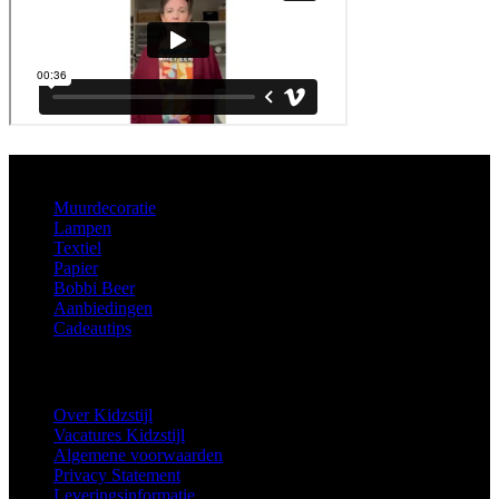
Aanbod
Muurdecoratie
Lampen
Textiel
Papier
Bobbi Beer
Aanbiedingen
Cadeautips
Informatie
Over Kidzstijl
Vacatures Kidzstijl
Algemene voorwaarden
Privacy Statement
Leveringsinformatie