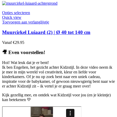
kan
gekozen
worden
Dit
Opties selecteren
op
product
Quick view
de
heeft
Toevoegen aan verlanglijstje
productpagina
meerdere
variaties.
Muurcirkel Luiaard (2) | Ø 40 tot 140 cm
Deze
optie
Vanaf
€
29.95
kan
gekozen
🎥
Even voorstellen!
worden
op
Hoi! Wat leuk dat je er bent!
de
Ik ben Engelien, het gezicht achter Kidzstijl. In deze video neem ik
productpagina
je mee in mijn wereld vol creativiteit, kleur en liefde voor
kinderkamers. Of je nu op zoek bent naar een uniek cadeau,
inspiratie voor de babykamer, of gewoon nieuwsgierig bent naar wie
er achter Kidzstijl zit – ik vertel je er graag meer over!
Kijk gezellig mee, en ontdek wat Kidzstijl voor jou (en je kleintje)
kan betekenen 💛