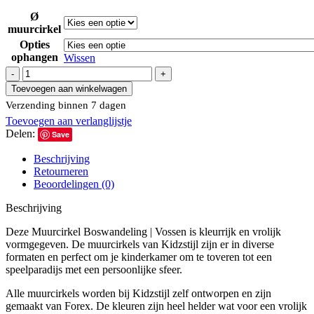
Ø
muurcirkel
Opties
ophangen
Wissen
Muurcirkel
Boswandeling
Toevoegen aan winkelwagen
|
Verzending binnen 7 dagen
Vossen
Toevoegen aan verlanglijstje
|
Delen:
Ø
Save
20
Beschrijving
en
Retourneren
30
Beoordelingen (0)
cm
aantal
Beschrijving
Deze Muurcirkel Boswandeling | Vossen is kleurrijk en vrolijk
vormgegeven. De muurcirkels van Kidzstijl zijn er in diverse
formaten en perfect om je kinderkamer om te toveren tot een
speelparadijs met een persoonlijke sfeer.
Alle muurcirkels worden bij Kidzstijl zelf ontworpen en zijn
gemaakt van Forex. De kleuren zijn heel helder wat voor een vrolijk