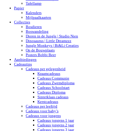
Tafellamp
Papier
Kalenders
Mijlpaalkaarten
Collecties
Bosdieren
Boswandeling
Dieren in de Jungle | Studio Nien
Dinosaurus | Little Dreamzzz
Jungle Monkeys | Bi&Li Creaties
Op de Bouwplaats
Posters Bobbi Beer
Aanbiedingen
Cadeautips
Cadeaus per gelegenheid
Kraamcadeaus
Cadeaus Communie
Cadeaus Zwemdiploma
Cadeaus Schoolstart
Cadeaus Diploma
Sinterklaas cadeaus
Kerstcadeaus
Cadeaus per leeftijd
Cadeaus voor baby’s
Cadeaus voor jongens
Cadeaus jongens 1 jaar
Cadeaus jongens 2 jaar
Cadeaus jongens 3 jaar