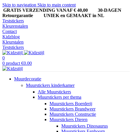
Skip to navigation
Skip to main content
GRATIS VERZENDING VANAF € 40,00
30-DAGEN
Retourgarantie UNIEK en GEMAAKT in NL
Teststickers
Kleurenstalen
Contact
Kidzblog
Kleurstalen
Teststickers
0
0
product
€
0.00
Muurdecoratie
Muurstickers kinderkamer
Alle Muurstickers
Muurstickers per thema
Muurstickers Boerderij
Muurstickers Brandweer
Muurstickers Constructie
Muurstickers Dieren
Muurstickers Dinosaurus
Muurstickers Eenhoorn