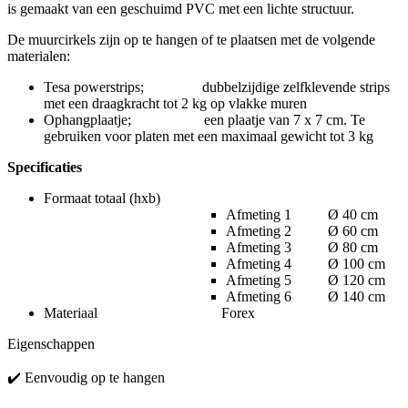
is gemaakt van een geschuimd PVC met een lichte structuur.
De muurcirkels zijn op te hangen of te plaatsen met de volgende
materialen:
Tesa powerstrips; dubbelzijdige zelfklevende strips
met een draagkracht tot 2 kg op vlakke muren
Ophangplaatje; een plaatje van 7 x 7 cm. Te
gebruiken voor platen met een maximaal gewicht tot 3 kg
Specificaties
Formaat totaal (hxb)
Afmeting 1 Ø 40 cm
Afmeting 2 Ø 60 cm
Afmeting 3 Ø 80 cm
Afmeting 4 Ø 100 cm
Afmeting 5 Ø 120 cm
Afmeting 6 Ø 140 cm
Materiaal Forex
Eigenschappen
✔️ Eenvoudig op te hangen