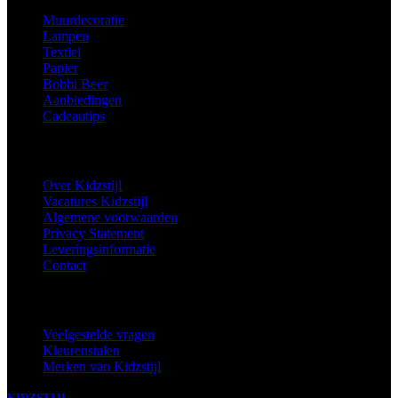
Muurdecoratie
Lampen
Textiel
Papier
Bobbi Beer
Aanbiedingen
Cadeautips
Informatie
Over Kidzstijl
Vacatures Kidzstijl
Algemene voorwaarden
Privacy Statement
Leveringsinformatie
Contact
Extra
Veelgestelde vragen
Kleurenstalen
Merken van Kidzstijl
KIDZSTIJL
2024