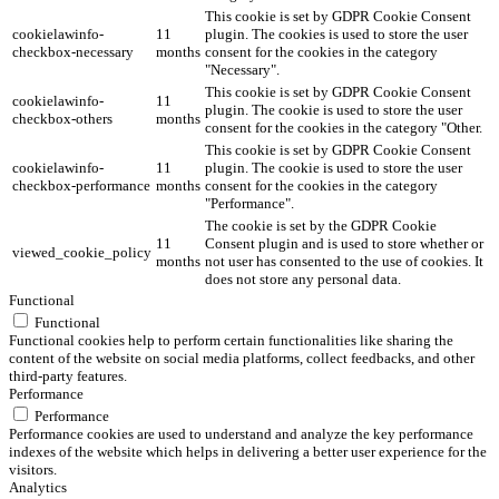
This cookie is set by GDPR Cookie Consent
cookielawinfo-
11
plugin. The cookies is used to store the user
checkbox-necessary
months
consent for the cookies in the category
"Necessary".
This cookie is set by GDPR Cookie Consent
cookielawinfo-
11
plugin. The cookie is used to store the user
checkbox-others
months
consent for the cookies in the category "Other.
This cookie is set by GDPR Cookie Consent
cookielawinfo-
11
plugin. The cookie is used to store the user
checkbox-performance
months
consent for the cookies in the category
"Performance".
The cookie is set by the GDPR Cookie
11
Consent plugin and is used to store whether or
viewed_cookie_policy
months
not user has consented to the use of cookies. It
does not store any personal data.
Functional
Functional
Functional cookies help to perform certain functionalities like sharing the
content of the website on social media platforms, collect feedbacks, and other
third-party features.
Performance
Performance
Performance cookies are used to understand and analyze the key performance
indexes of the website which helps in delivering a better user experience for the
visitors.
Analytics