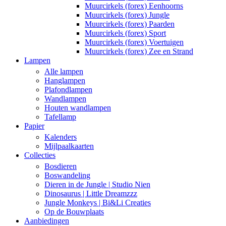
Muurcirkels (forex) Eenhoorns
Muurcirkels (forex) Jungle
Muurcirkels (forex) Paarden
Muurcirkels (forex) Sport
Muurcirkels (forex) Voertuigen
Muurcirkels (forex) Zee en Strand
Lampen
Alle lampen
Hanglampen
Plafondlampen
Wandlampen
Houten wandlampen
Tafellamp
Papier
Kalenders
Mijlpaalkaarten
Collecties
Bosdieren
Boswandeling
Dieren in de Jungle | Studio Nien
Dinosaurus | Little Dreamzzz
Jungle Monkeys | Bi&Li Creaties
Op de Bouwplaats
Aanbiedingen