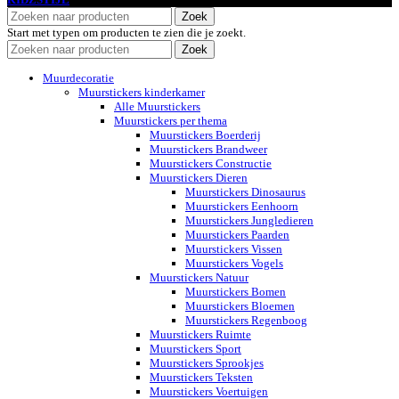
Zoek
Start met typen om producten te zien die je zoekt.
Zoek
Muurdecoratie
Muurstickers kinderkamer
Alle Muurstickers
Muurstickers per thema
Muurstickers Boerderij
Muurstickers Brandweer
Muurstickers Constructie
Muurstickers Dieren
Muurstickers Dinosaurus
Muurstickers Eenhoorn
Muurstickers Jungledieren
Muurstickers Paarden
Muurstickers Vissen
Muurstickers Vogels
Muurstickers Natuur
Muurstickers Bomen
Muurstickers Bloemen
Muurstickers Regenboog
Muurstickers Ruimte
Muurstickers Sport
Muurstickers Sprookjes
Muurstickers Teksten
Muurstickers Voertuigen