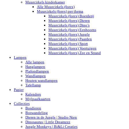
Muurcirkels kinderkamer
Alle Muurcirkels (forex)
Muurcirkels (forex) per thema
Muurcirkels (forex) Boerderij
Muurcirkels (forex) Dieren
Muurcirkels (forex) Dino’s
Muurcirkels (forex) Eenhoorns
Muurcirkels (forex) Jungle
Muurcirkels (forex) Paarden
Muurcirkels (forex) Sport
Muurcirkels (forex) Voertuigen
Muurcirkels (forex) Zee en Strand
Lampen
Alle lampen
Hanglampen
Plafondlampen
Wandlampen
Houten wandlampen
Tafellamp
Papier
Kalenders
Mijlpaalkaarten
Collecties
Bosdieren
Boswandeling
Dieren in de Jungle | Studio Nien
Dinosaurus | Little Dreamzzz
Jungle Monkeys | Bi&Li Creaties