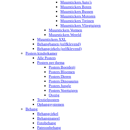
Muurstickers Auto’s
Muurstickers Boten
Muurstickers Bussen
Muurstickers Motoren
Muurstickers Treinen
Muurstickers Vliegtuigen
Muurstickers Vormen
Muurstickers Wereld
Muurstickers XXL
Behangbanen (zelfklevend)
Behangcirkels (zelfklevend)
Posters kinderkamer
Alle Posters
Posters per thema
Posters Boerderij
Posters Bloemen
Posters Dieren
Posters Dinosaurus
Posters Jungle
Posters Voertuigen
Overig
Textielposters
Ophangsystemen
Behang
Behangcirkel
Behangpaneel
Fotobehang
Patroonbehang