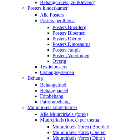
Behangcirkels (zelfklevend)
Posters kinderkamer
Alle Posters
Posters per thema
Posters Boerderij
Posters Bloemen
Posters Dieren
Posters Dinosaurus
Posters Jungle
Posters Voertuigen
Overig
Textielposters
Ophangsystemen
Behang
Behangcirkel
Behangpaneel
Fotobehang
Patroonbehang
Muurcirkels kinderkamer
Alle Muurcirkels (forex)
Muurcirkels (forex) per thema
Muurcirkels (forex) Boerderij
Muurcirkels (forex) Dieren
Muurcirkels (forex) Dino’s