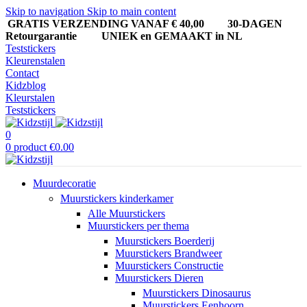
Skip to navigation
Skip to main content
GRATIS VERZENDING VANAF € 40,00
30-DAGEN
Retourgarantie UNIEK en GEMAAKT in NL
Teststickers
Kleurenstalen
Contact
Kidzblog
Kleurstalen
Teststickers
0
0
product
€
0.00
Muurdecoratie
Muurstickers kinderkamer
Alle Muurstickers
Muurstickers per thema
Muurstickers Boerderij
Muurstickers Brandweer
Muurstickers Constructie
Muurstickers Dieren
Muurstickers Dinosaurus
Muurstickers Eenhoorn