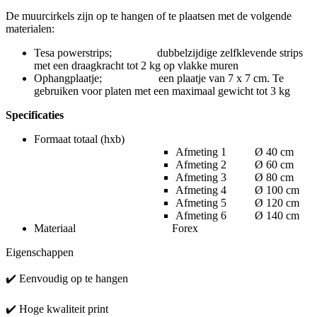
De muurcirkels zijn op te hangen of te plaatsen met de volgende
materialen:
Tesa powerstrips; dubbelzijdige zelfklevende strips
met een draagkracht tot 2 kg op vlakke muren
Ophangplaatje; een plaatje van 7 x 7 cm. Te
gebruiken voor platen met een maximaal gewicht tot 3 kg
Specificaties
Formaat totaal (hxb)
Afmeting 1 Ø 40 cm
Afmeting 2 Ø 60 cm
Afmeting 3 Ø 80 cm
Afmeting 4 Ø 100 cm
Afmeting 5 Ø 120 cm
Afmeting 6 Ø 140 cm
Materiaal Forex
Eigenschappen
✔️ Eenvoudig op te hangen
✔️ Hoge kwaliteit print