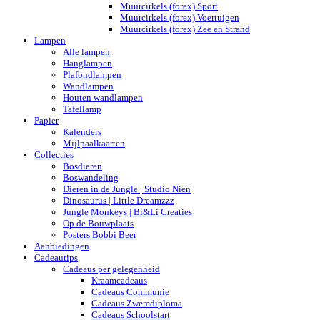
Muurcirkels (forex) Sport
Muurcirkels (forex) Voertuigen
Muurcirkels (forex) Zee en Strand
Lampen
Alle lampen
Hanglampen
Plafondlampen
Wandlampen
Houten wandlampen
Tafellamp
Papier
Kalenders
Mijlpaalkaarten
Collecties
Bosdieren
Boswandeling
Dieren in de Jungle | Studio Nien
Dinosaurus | Little Dreamzzz
Jungle Monkeys | Bi&Li Creaties
Op de Bouwplaats
Posters Bobbi Beer
Aanbiedingen
Cadeautips
Cadeaus per gelegenheid
Kraamcadeaus
Cadeaus Communie
Cadeaus Zwemdiploma
Cadeaus Schoolstart