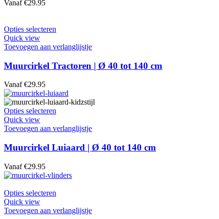
Vanaf
€
29.95
kan
gekozen
worden
Dit
Opties selecteren
op
product
Quick view
de
heeft
Toevoegen aan verlanglijstje
productpagina
meerdere
variaties.
Muurcirkel Tractoren | Ø 40 tot 140 cm
Deze
optie
Vanaf
€
29.95
kan
gekozen
worden
Dit
Opties selecteren
op
product
Quick view
de
heeft
Toevoegen aan verlanglijstje
productpagina
meerdere
variaties.
Muurcirkel Luiaard | Ø 40 tot 140 cm
Deze
optie
Vanaf
€
29.95
kan
gekozen
worden
Dit
Opties selecteren
op
product
Quick view
de
heeft
Toevoegen aan verlanglijstje
productpagina
meerdere