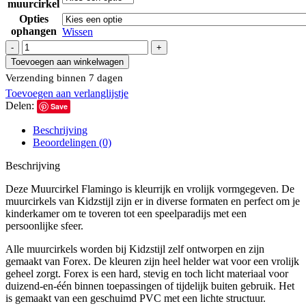
muurcirkel
Opties
ophangen
Wissen
Muurcirkel
Flamingo
Toevoegen aan winkelwagen
|
Verzending binnen 7 dagen
Ø
Toevoegen aan verlanglijstje
40
Delen:
tot
Save
140
Beschrijving
cm
Beoordelingen (0)
aantal
Beschrijving
Deze Muurcirkel Flamingo is kleurrijk en vrolijk vormgegeven. De
muurcirkels van Kidzstijl zijn er in diverse formaten en perfect om je
kinderkamer om te toveren tot een speelparadijs met een
persoonlijke sfeer.
Alle muurcirkels worden bij Kidzstijl zelf ontworpen en zijn
gemaakt van Forex. De kleuren zijn heel helder wat voor een vrolijk
geheel zorgt. Forex is een hard, stevig en toch licht materiaal voor
duizend-en-één binnen toepassingen of tijdelijk buiten gebruik. Het
is gemaakt van een geschuimd PVC met een lichte structuur.