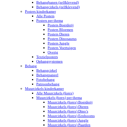
Behangbanen (zelfklevend)
Behangcirkels (zelfklevend)
Posters kinderkamer
Alle Posters
Posters per thema
Posters Boerderij
Posters Bloemen
Posters Dieren
Posters Dinosaurus
Posters Jungle
Posters Voertuigen
Overig
Textielposters
Ophangsystemen
Behang
Behangcirkel
Behangpaneel
Fotobehang
Patroonbehang
Muurcirkels kinderkamer
Alle Muurcirkels (forex)
Muurcirkels (forex) per thema
Muurcirkels (forex) Boerderij
Muurcirkels (forex) Dieren
Muurcirkels (forex) Dino’s
Muurcirkels (forex) Eenhoorns
Muurcirkels (forex) Jungle
Muurcirkels (forex) Paarden