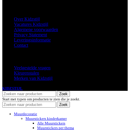
Informatie
Over Kidzstijl
Vacatures Kidzstijl
Algemene voorwaarden
Privacy Statement
Leveringsinformatie
Contact
Extra
Veelgestelde vragen
Kleurenstalen
Merken van Kidzstijl
KIDZSTIJL
2024
Zoek
Start met typen om producten te zien die je zoekt.
Zoek
Muurdecoratie
Muurstickers kinderkamer
Alle Muurstickers
Muurstickers per thema