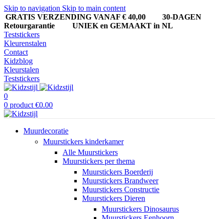
Skip to navigation
Skip to main content
GRATIS VERZENDING VANAF € 40,00
30-DAGEN
Retourgarantie UNIEK en GEMAAKT in NL
Teststickers
Kleurenstalen
Contact
Kidzblog
Kleurstalen
Teststickers
0
0
product
€
0.00
Muurdecoratie
Muurstickers kinderkamer
Alle Muurstickers
Muurstickers per thema
Muurstickers Boerderij
Muurstickers Brandweer
Muurstickers Constructie
Muurstickers Dieren
Muurstickers Dinosaurus
Muurstickers Eenhoorn