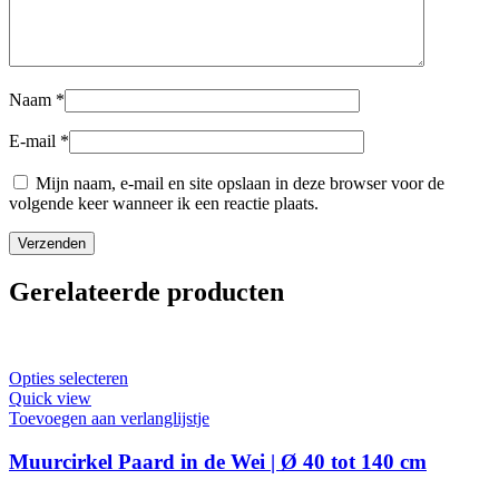
Naam
*
E-mail
*
Mijn naam, e-mail en site opslaan in deze browser voor de
volgende keer wanneer ik een reactie plaats.
Gerelateerde producten
Dit
Opties selecteren
product
Quick view
heeft
Toevoegen aan verlanglijstje
meerdere
variaties.
Muurcirkel Paard in de Wei | Ø 40 tot 140 cm
Deze
optie