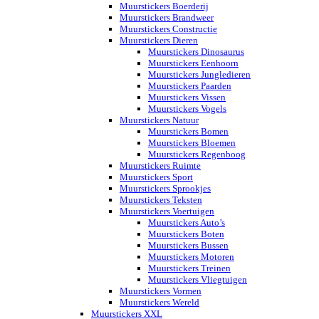
Muurstickers Boerderij
Muurstickers Brandweer
Muurstickers Constructie
Muurstickers Dieren
Muurstickers Dinosaurus
Muurstickers Eenhoorn
Muurstickers Jungledieren
Muurstickers Paarden
Muurstickers Vissen
Muurstickers Vogels
Muurstickers Natuur
Muurstickers Bomen
Muurstickers Bloemen
Muurstickers Regenboog
Muurstickers Ruimte
Muurstickers Sport
Muurstickers Sprookjes
Muurstickers Teksten
Muurstickers Voertuigen
Muurstickers Auto’s
Muurstickers Boten
Muurstickers Bussen
Muurstickers Motoren
Muurstickers Treinen
Muurstickers Vliegtuigen
Muurstickers Vormen
Muurstickers Wereld
Muurstickers XXL