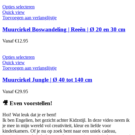
op
Dit
Opties selecteren
de
product
Quick view
productpagina
heeft
Toevoegen aan verlanglijstje
meerdere
variaties.
Muurcirkel Boswandeling | Reeën | Ø 20 en 30 cm
Deze
optie
Vanaf
€
12.95
kan
gekozen
worden
Dit
Opties selecteren
op
product
Quick view
de
heeft
Toevoegen aan verlanglijstje
productpagina
meerdere
variaties.
Muurcirkel Jungle | Ø 40 tot 140 cm
Deze
optie
Vanaf
€
29.95
kan
gekozen
🎥
Even voorstellen!
worden
op
Hoi! Wat leuk dat je er bent!
de
Ik ben Engelien, het gezicht achter Kidzstijl. In deze video neem ik
productpagina
je mee in mijn wereld vol creativiteit, kleur en liefde voor
kinderkamers. Of je nu op zoek bent naar een uniek cadeau,