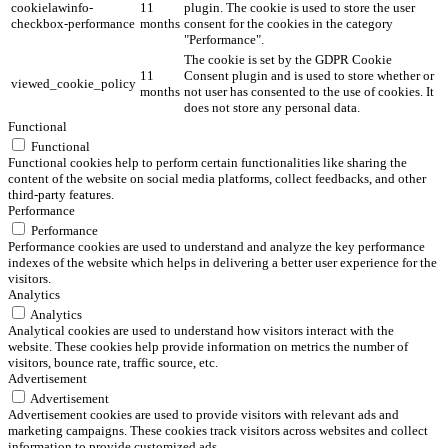
cookielawinfo-
11
plugin. The cookie is used to store the user
checkbox-performance
months
consent for the cookies in the category
"Performance".
The cookie is set by the GDPR Cookie
11
Consent plugin and is used to store whether or
viewed_cookie_policy
months
not user has consented to the use of cookies. It
does not store any personal data.
Functional
Functional
Functional cookies help to perform certain functionalities like sharing the
content of the website on social media platforms, collect feedbacks, and other
third-party features.
Performance
Performance
Performance cookies are used to understand and analyze the key performance
indexes of the website which helps in delivering a better user experience for the
visitors.
Analytics
Analytics
Analytical cookies are used to understand how visitors interact with the
website. These cookies help provide information on metrics the number of
visitors, bounce rate, traffic source, etc.
Advertisement
Advertisement
Advertisement cookies are used to provide visitors with relevant ads and
marketing campaigns. These cookies track visitors across websites and collect
information to provide customized ads.