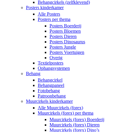
Behangcirkels (zelfklevend)
Posters kinderkamer
Alle Posters
Posters per thema
Posters Boerderij
Posters Bloemen
Posters Dieren
Posters Dinosaurus
Posters Jungle
Posters Voertuigen
Overig
Textielposters
Ophangsystemen
Behang
Behangcirkel
Behangpaneel
Fotobehang
Patroonbehang
Muurcirkels kinderkamer
Alle Muurcirkels (forex)
Muurcirkels (forex) per thema
Muurcirkels (forex) Boerderij
Muurcirkels (forex) Dieren
Muurcirkels (forex) Dino’s