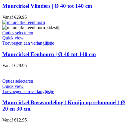
variaties.
Muurcirkel Vlinders | Ø 40 tot 140 cm
Deze
optie
Vanaf
€
29.95
kan
gekozen
worden
Dit
Opties selecteren
op
product
Quick view
de
heeft
Toevoegen aan verlanglijstje
productpagina
meerdere
variaties.
Muurcirkel Eenhoorn | Ø 40 tot 140 cm
Deze
optie
Vanaf
€
29.95
kan
gekozen
worden
Dit
Opties selecteren
op
product
Quick view
de
heeft
Toevoegen aan verlanglijstje
productpagina
meerdere
variaties.
Muurcirkel Boswandeling | Konijn op schommel | Ø
Deze
20 en 30 cm
optie
kan
Vanaf
€
12.95
gekozen
worden