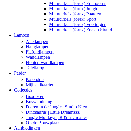
Muurcirkels (forex) Eenhoorns
Muurcirkels (forex) Jungle
Muurcirkels (forex) Paarden
Muurcirkels (forex) Sport
Muurcirkels (forex) Voertuigen
Muurcirkels (forex) Zee en Strand
Lampen
Alle lampen
Hanglampen
Plafondlampen
Wandlampen
Houten wandlampen
Tafellamp
Papier
Kalenders
Mijlpaalkaarten
Collecties
Bosdieren
Boswandeling
Dieren in de Jungle | Studio Nien
Dinosaurus | Little Dreamzzz
Jungle Monkeys | Bi&Li Creaties
Op de Bouwplaats
Aanbiedingen