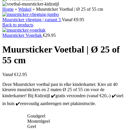
Home
»
Winkel
»
Muursticker Voetbal | Ø 25 of 55 cm
Muursticker vliegtuig | variant 3
Vanaf
€
9.95
Back to products
Muursticker Vogeltak
€
29.95
Muursticker Voetbal | Ø 25 of
55 cm
Vanaf
€
12.95
Deze Muursticker voetbal past in elke kinderkamer. Kies uit 40
kleuren muurstickers en 2 maten Ø 25 of 55 cm voor de
kinderkamer! Bij Kidzstijl ✔️gratis verzonden (vanaf €20,-) ✔️snel
in huis ✔️eenvoudig aanbrengen met plakinstructie.
Goudgeel
Mosterdgeel
Geel