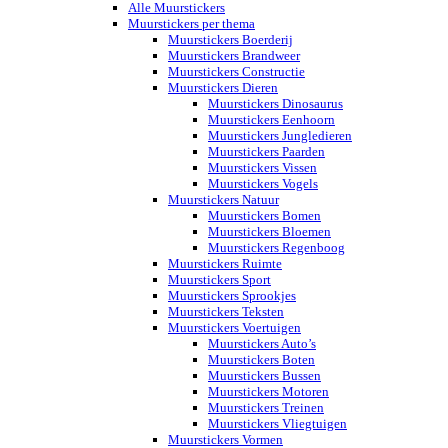
Alle Muurstickers
Muurstickers per thema
Muurstickers Boerderij
Muurstickers Brandweer
Muurstickers Constructie
Muurstickers Dieren
Muurstickers Dinosaurus
Muurstickers Eenhoorn
Muurstickers Jungledieren
Muurstickers Paarden
Muurstickers Vissen
Muurstickers Vogels
Muurstickers Natuur
Muurstickers Bomen
Muurstickers Bloemen
Muurstickers Regenboog
Muurstickers Ruimte
Muurstickers Sport
Muurstickers Sprookjes
Muurstickers Teksten
Muurstickers Voertuigen
Muurstickers Auto’s
Muurstickers Boten
Muurstickers Bussen
Muurstickers Motoren
Muurstickers Treinen
Muurstickers Vliegtuigen
Muurstickers Vormen