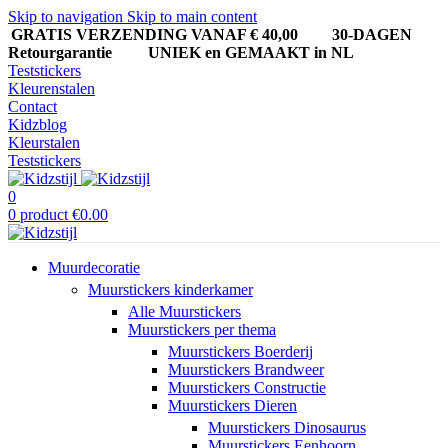
Skip to navigation
Skip to main content
GRATIS VERZENDING VANAF € 40,00
30-DAGEN
Retourgarantie UNIEK en GEMAAKT in NL
Teststickers
Kleurenstalen
Contact
Kidzblog
Kleurstalen
Teststickers
0
0
product
€
0.00
Muurdecoratie
Muurstickers kinderkamer
Alle Muurstickers
Muurstickers per thema
Muurstickers Boerderij
Muurstickers Brandweer
Muurstickers Constructie
Muurstickers Dieren
Muurstickers Dinosaurus
Muurstickers Eenhoorn