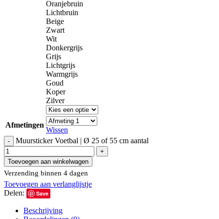
Oranjebruin
Lichtbruin
Beige
Zwart
Wit
Donkergrijs
Grijs
Lichtgrijs
Warmgrijs
Goud
Koper
Zilver
Afmetingen
Wissen
Muursticker Voetbal | Ø 25 of 55 cm aantal
Toevoegen aan winkelwagen
Verzending binnen 4 dagen
Toevoegen aan verlanglijstje
Delen:
Save
Beschrijving