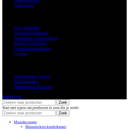
Aanbiedingen
Cadeautips
Informatie
Over Kidzstijl
Vacatures Kidzstijl
Algemene voorwaarden
Privacy Statement
Leveringsinformatie
Contact
Extra
Veelgestelde vragen
Kleurenstalen
Merken van Kidzstijl
KIDZSTIJL
2024
Zoek
Start met typen om producten te zien die je zoekt.
Zoek
Muurdecoratie
Muurstickers kinderkamer