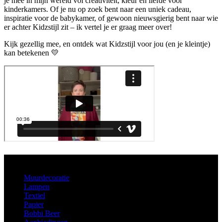
je mee in mijn wereld vol creativiteit, kleur en liefde voor
kinderkamers. Of je nu op zoek bent naar een uniek cadeau,
inspiratie voor de babykamer, of gewoon nieuwsgierig bent naar wie
er achter Kidzstijl zit – ik vertel je er graag meer over!
Kijk gezellig mee, en ontdek wat Kidzstijl voor jou (en je kleintje)
kan betekenen 💛
Aanbod
Muurdecoratie
Lampen
Textiel
Papier
Bobbi Beer