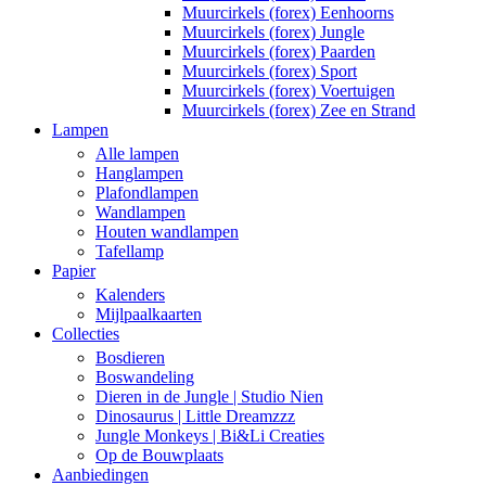
Muurcirkels (forex) Eenhoorns
Muurcirkels (forex) Jungle
Muurcirkels (forex) Paarden
Muurcirkels (forex) Sport
Muurcirkels (forex) Voertuigen
Muurcirkels (forex) Zee en Strand
Lampen
Alle lampen
Hanglampen
Plafondlampen
Wandlampen
Houten wandlampen
Tafellamp
Papier
Kalenders
Mijlpaalkaarten
Collecties
Bosdieren
Boswandeling
Dieren in de Jungle | Studio Nien
Dinosaurus | Little Dreamzzz
Jungle Monkeys | Bi&Li Creaties
Op de Bouwplaats
Aanbiedingen