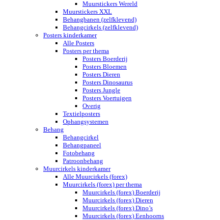
Muurstickers Wereld
Muurstickers XXL
Behangbanen (zelfklevend)
Behangcirkels (zelfklevend)
Posters kinderkamer
Alle Posters
Posters per thema
Posters Boerderij
Posters Bloemen
Posters Dieren
Posters Dinosaurus
Posters Jungle
Posters Voertuigen
Overig
Textielposters
Ophangsystemen
Behang
Behangcirkel
Behangpaneel
Fotobehang
Patroonbehang
Muurcirkels kinderkamer
Alle Muurcirkels (forex)
Muurcirkels (forex) per thema
Muurcirkels (forex) Boerderij
Muurcirkels (forex) Dieren
Muurcirkels (forex) Dino’s
Muurcirkels (forex) Eenhoorns