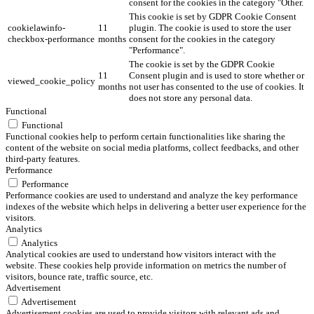
consent for the cookies in the category "Other.
This cookie is set by GDPR Cookie Consent
cookielawinfo-
11
plugin. The cookie is used to store the user
checkbox-performance
months
consent for the cookies in the category
"Performance".
The cookie is set by the GDPR Cookie
11
Consent plugin and is used to store whether or
viewed_cookie_policy
months
not user has consented to the use of cookies. It
does not store any personal data.
Functional
Functional
Functional cookies help to perform certain functionalities like sharing the
content of the website on social media platforms, collect feedbacks, and other
third-party features.
Performance
Performance
Performance cookies are used to understand and analyze the key performance
indexes of the website which helps in delivering a better user experience for the
visitors.
Analytics
Analytics
Analytical cookies are used to understand how visitors interact with the
website. These cookies help provide information on metrics the number of
visitors, bounce rate, traffic source, etc.
Advertisement
Advertisement
Advertisement cookies are used to provide visitors with relevant ads and