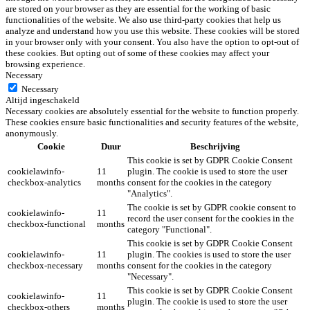
are stored on your browser as they are essential for the working of basic
functionalities of the website. We also use third-party cookies that help us
analyze and understand how you use this website. These cookies will be stored
in your browser only with your consent. You also have the option to opt-out of
these cookies. But opting out of some of these cookies may affect your
browsing experience.
Necessary
Necessary
Altijd ingeschakeld
Necessary cookies are absolutely essential for the website to function properly.
These cookies ensure basic functionalities and security features of the website,
anonymously.
Cookie
Duur
Beschrijving
This cookie is set by GDPR Cookie Consent
cookielawinfo-
11
plugin. The cookie is used to store the user
checkbox-analytics
months
consent for the cookies in the category
"Analytics".
The cookie is set by GDPR cookie consent to
cookielawinfo-
11
record the user consent for the cookies in the
checkbox-functional
months
category "Functional".
This cookie is set by GDPR Cookie Consent
cookielawinfo-
11
plugin. The cookies is used to store the user
checkbox-necessary
months
consent for the cookies in the category
"Necessary".
This cookie is set by GDPR Cookie Consent
cookielawinfo-
11
plugin. The cookie is used to store the user
checkbox-others
months