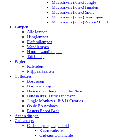
Muurcirkels (forex) Jungle
Muurcirkels (forex) Paarden
Muurcirkels (forex) Sport
Muurcirkels (forex) Voertuigen
Muurcirkels (forex) Zee en Strand
Lampen
Alle lampen
Hanglampen
Plafondlampen
Wandlampen
Houten wandlampen
Tafellamp
Papier
Kalenders
Mijlpaalkaarten
Collecties
Bosdieren
Boswandeling
Dieren in de Jungle | Studio Nien
Dinosaurus | Little Dreamzzz
Jungle Monkeys | Bi&Li Creaties
Op de Bouwplaats
Posters Bobbi Beer
Aanbiedingen
Cadeautips
Cadeaus per gelegenheid
Kraamcadeaus
Cadeaus Communie