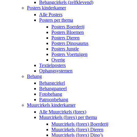
Behangcirkels (zelfklevend)
Posters kinderkamer
Alle Posters
Posters per thema
Posters Boerderij
Posters Bloemen
Posters Dieren
Posters Dinosaurus
Posters Jungle
Posters Voertuigen
Overig
Textielposters
Ophangsystemen
Behang
Behangcirkel
Behangpaneel
Fotobehang
Patroonbehang
Muurcirkels kinderkamer
Alle Muurcirkels (forex)
Muurcirkels (forex) per thema
Muurcirkels (forex) Boerderij
Muurcirkels (forex) Dieren
Muurcirkels (forex) Dino’s