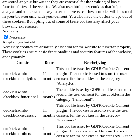
are stored on your browser as they are essential for the working of basic
functionalities of the website. We also use third-party cookies that help us
analyze and understand how you use this website. These cookies will be stored
in your browser only with your consent. You also have the option to opt-out of
these cookies. But opting out of some of these cookies may affect your
browsing experience.
Necessary
Necessary
Altijd ingeschakeld
Necessary cookies are absolutely essential for the website to function properly.
These cookies ensure basic functionalities and security features of the website,
anonymously.
Cookie
Duur
Beschrijving
This cookie is set by GDPR Cookie Consent
cookielawinfo-
11
plugin. The cookie is used to store the user
checkbox-analytics
months
consent for the cookies in the category
"Analytics".
The cookie is set by GDPR cookie consent to
cookielawinfo-
11
record the user consent for the cookies in the
checkbox-functional
months
category "Functional".
This cookie is set by GDPR Cookie Consent
cookielawinfo-
11
plugin. The cookies is used to store the user
checkbox-necessary
months
consent for the cookies in the category
"Necessary".
This cookie is set by GDPR Cookie Consent
cookielawinfo-
11
plugin. The cookie is used to store the user
checkbox-others
months
consent for the cookies in the category "Other.