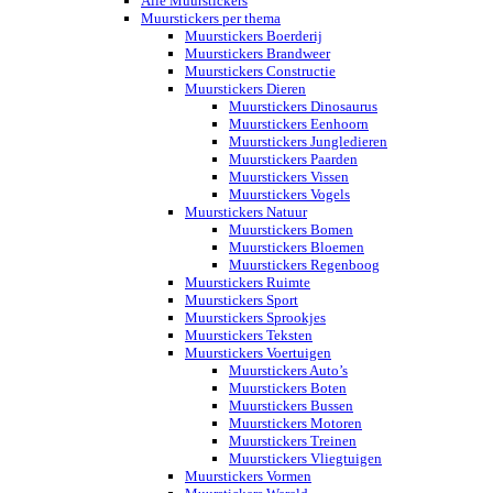
Alle Muurstickers
Muurstickers per thema
Muurstickers Boerderij
Muurstickers Brandweer
Muurstickers Constructie
Muurstickers Dieren
Muurstickers Dinosaurus
Muurstickers Eenhoorn
Muurstickers Jungledieren
Muurstickers Paarden
Muurstickers Vissen
Muurstickers Vogels
Muurstickers Natuur
Muurstickers Bomen
Muurstickers Bloemen
Muurstickers Regenboog
Muurstickers Ruimte
Muurstickers Sport
Muurstickers Sprookjes
Muurstickers Teksten
Muurstickers Voertuigen
Muurstickers Auto’s
Muurstickers Boten
Muurstickers Bussen
Muurstickers Motoren
Muurstickers Treinen
Muurstickers Vliegtuigen
Muurstickers Vormen