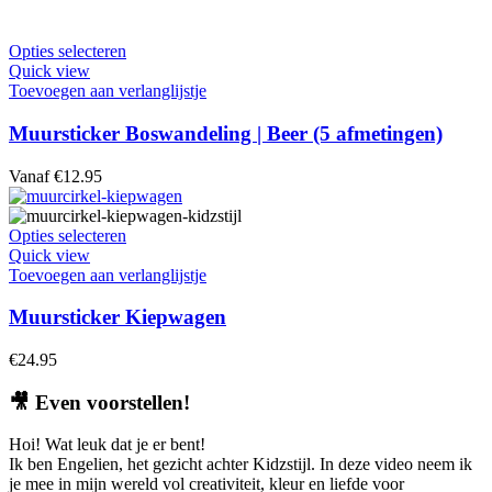
kan
gekozen
worden
Dit
Opties selecteren
op
product
Quick view
de
heeft
Toevoegen aan verlanglijstje
productpagina
meerdere
variaties.
Muursticker Boswandeling | Beer (5 afmetingen)
Deze
optie
Vanaf
€
12.95
kan
gekozen
worden
Dit
Opties selecteren
op
product
Quick view
de
heeft
Toevoegen aan verlanglijstje
productpagina
meerdere
variaties.
Muursticker Kiepwagen
Deze
optie
€
24.95
kan
gekozen
🎥
Even voorstellen!
worden
op
Hoi! Wat leuk dat je er bent!
de
Ik ben Engelien, het gezicht achter Kidzstijl. In deze video neem ik
productpagina
je mee in mijn wereld vol creativiteit, kleur en liefde voor