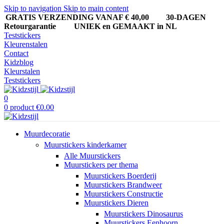
Skip to navigation
Skip to main content
GRATIS VERZENDING VANAF € 40,00
30-DAGEN
Retourgarantie UNIEK en GEMAAKT in NL
Teststickers
Kleurenstalen
Contact
Kidzblog
Kleurstalen
Teststickers
0
0
product
€
0.00
Muurdecoratie
Muurstickers kinderkamer
Alle Muurstickers
Muurstickers per thema
Muurstickers Boerderij
Muurstickers Brandweer
Muurstickers Constructie
Muurstickers Dieren
Muurstickers Dinosaurus
Muurstickers Eenhoorn