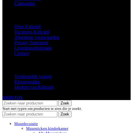
Cadeautips
Informatie
Over Kidzstijl
Vacatures Kidzstijl
Algemene voorwaarden
Privacy Statement
Leveringsinformatie
Contact
Extra
Veelgestelde vragen
Kleurenstalen
Merken van Kidzstijl
KIDZSTIJL
2024
Zoek
Start met typen om producten te zien die je zoekt.
Zoek
Muurdecoratie
Muurstickers kinderkamer