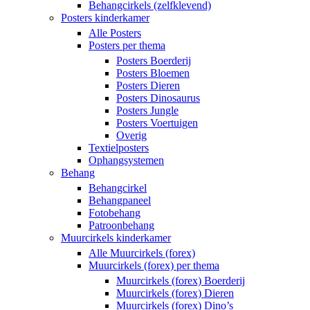
Behangcirkels (zelfklevend)
Posters kinderkamer
Alle Posters
Posters per thema
Posters Boerderij
Posters Bloemen
Posters Dieren
Posters Dinosaurus
Posters Jungle
Posters Voertuigen
Overig
Textielposters
Ophangsystemen
Behang
Behangcirkel
Behangpaneel
Fotobehang
Patroonbehang
Muurcirkels kinderkamer
Alle Muurcirkels (forex)
Muurcirkels (forex) per thema
Muurcirkels (forex) Boerderij
Muurcirkels (forex) Dieren
Muurcirkels (forex) Dino’s