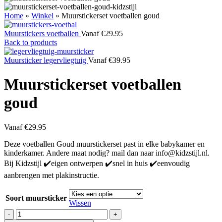
Home
»
Winkel
»
Muurstickerset voetballen goud
Muurstickers voetballen
Vanaf
€
29.95
Back to products
Muursticker legervliegtuig
Vanaf
€
39.95
Muurstickerset voetballen
goud
Vanaf
€
29.95
Deze voetballen Goud muurstickerset past in elke babykamer en
kinderkamer. Andere maat nodig? mail dan naar info@kidzstijl.nl.
Bij Kidzstijl ✔️eigen ontwerpen ✔️snel in huis ✔️eenvoudig
aanbrengen met plakinstructie.
Soort muursticker
Wissen
Muurstickerset
voetballen