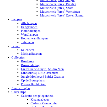
Muurcirkels (forex) Jungle
Muurcirkels (forex) Paarden
Muurcirkels (forex) Sport
Muurcirkels (forex) Voertuigen
Muurcirkels (forex) Zee en Strand
Lampen
Alle lampen
Hanglampen
Plafondlampen
Wandlampen
Houten wandlampen
Tafellamp
Papier
Kalenders
Mijlpaalkaarten
Collecties
Bosdieren
Boswandeling
Dieren in de Jungle | Studio Nien
Dinosaurus | Little Dreamzzz
Jungle Monkeys | Bi&Li Creaties
Op de Bouwplaats
Posters Bobbi Beer
Aanbiedingen
Cadeautips
Cadeaus per gelegenheid
Kraamcadeaus
Cadeaus Communie