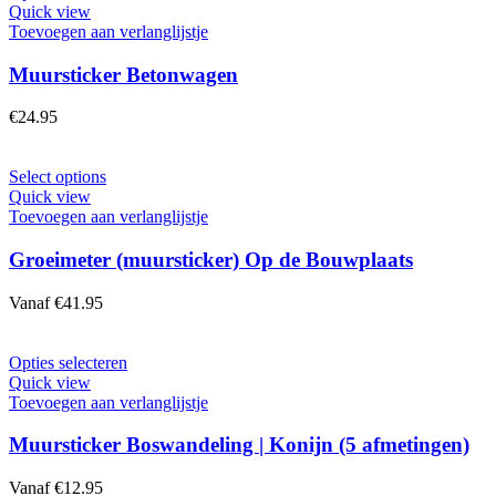
op
product
Quick view
de
heeft
Toevoegen aan verlanglijstje
productpagina
meerdere
variaties.
Muursticker Betonwagen
Deze
optie
€
24.95
kan
gekozen
worden
Dit
Select options
op
product
Quick view
de
heeft
Toevoegen aan verlanglijstje
productpagina
meerdere
variaties.
Groeimeter (muursticker) Op de Bouwplaats
Deze
optie
Vanaf
€
41.95
kan
gekozen
worden
Dit
Opties selecteren
op
product
Quick view
de
heeft
Toevoegen aan verlanglijstje
productpagina
meerdere
variaties.
Muursticker Boswandeling | Konijn (5 afmetingen)
Deze
optie
Vanaf
€
12.95