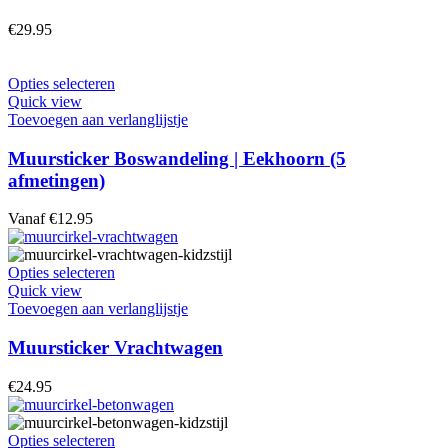
Deze
optie
€
29.95
kan
gekozen
worden
Dit
Opties selecteren
op
product
Quick view
de
heeft
Toevoegen aan verlanglijstje
productpagina
meerdere
variaties.
Muursticker Boswandeling | Eekhoorn (5
Deze
afmetingen)
optie
kan
Vanaf
€
12.95
gekozen
worden
op
Dit
Opties selecteren
de
product
Quick view
productpagina
heeft
Toevoegen aan verlanglijstje
meerdere
variaties.
Muursticker Vrachtwagen
Deze
optie
€
24.95
kan
gekozen
worden
Dit
Opties selecteren