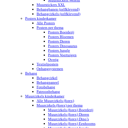
Muurstickers Wereld
Muurstickers XXL
Behangbanen (zelfklevend)
Behangcirkels (zelfklevend)
Posters kinderkamer
Alle Posters
Posters per thema
Posters Boerderij
Posters Bloemen
Posters Dieren
Posters Dinosaurus
Posters Jungle
Posters Voertuigen
Overig
Textielposters
Ophangsystemen
Behang
Behangcirkel
Behangpaneel
Fotobehang
Patroonbehang
Muurcirkels kinderkamer
Alle Muurcirkels (forex)
Muurcirkels (forex) per thema
Muurcirkels (forex) Boerderij
Muurcirkels (forex) Dieren
Muurcirkels (forex) Dino’s
Muurcirkels (forex) Eenhoorns