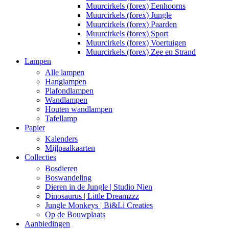
Muurcirkels (forex) Eenhoorns
Muurcirkels (forex) Jungle
Muurcirkels (forex) Paarden
Muurcirkels (forex) Sport
Muurcirkels (forex) Voertuigen
Muurcirkels (forex) Zee en Strand
Lampen
Alle lampen
Hanglampen
Plafondlampen
Wandlampen
Houten wandlampen
Tafellamp
Papier
Kalenders
Mijlpaalkaarten
Collecties
Bosdieren
Boswandeling
Dieren in de Jungle | Studio Nien
Dinosaurus | Little Dreamzzz
Jungle Monkeys | Bi&Li Creaties
Op de Bouwplaats
Aanbiedingen