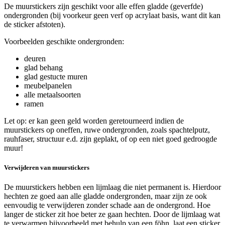
De muurstickers zijn geschikt voor alle effen gladde (geverfde)
ondergronden (bij voorkeur geen verf op acrylaat basis, want dit kan
de sticker afstoten).
Voorbeelden geschikte ondergronden:
deuren
glad behang
glad gestucte muren
meubelpanelen
alle metaalsoorten
ramen
Let op: er kan geen geld worden geretourneerd indien de
muurstickers op oneffen, ruwe ondergronden, zoals spachtelputz,
rauhfaser, structuur e.d. zijn geplakt, of op een niet goed gedroogde
muur!
Verwijderen van muurstickers
De muurstickers hebben een lijmlaag die niet permanent is. Hierdoor
hechten ze goed aan alle gladde ondergronden, maar zijn ze ook
eenvoudig te verwijderen zonder schade aan de ondergrond. Hoe
langer de sticker zit hoe beter ze gaan hechten. Door de lijmlaag wat
te verwarmen bijvoorbeeld met behulp van een föhn, laat een sticker