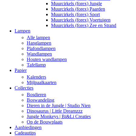
Muurcirkels (forex) Jungle
Muurcirkels (forex) Paarden
Muurcirkels (forex) Sport
Muurcirkels (forex) Voertuigen
Muurcirkels (forex) Zee en Strand
Lampen
Alle lampen
Hanglampen
Plafondlampen
Wandlampen
Houten wandlampen
Tafellamp
Papier
Kalenders
Mijlpaalkaarten
Collecties
Bosdieren
Boswandeling
Dieren in de Jungle | Studio Nien
Dinosaurus | Little Dreamzzz
Jungle Monkeys | Bi&Li Creaties
Op de Bouwplaats
Aanbiedingen
Cadeautips