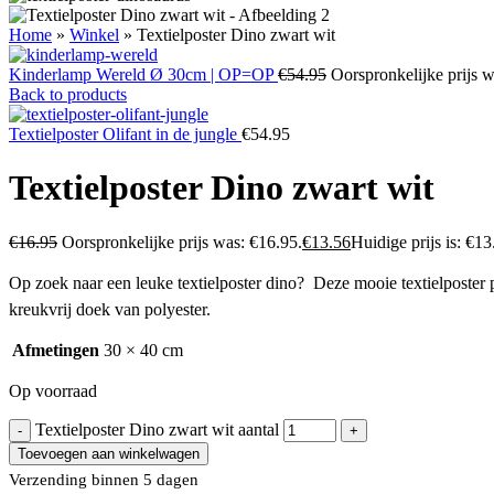
Home
»
Winkel
»
Textielposter Dino zwart wit
Kinderlamp Wereld Ø 30cm | OP=OP
€
54.95
Oorspronkelijke prijs w
Back to products
Textielposter Olifant in de jungle
€
54.95
Textielposter Dino zwart wit
€
16.95
Oorspronkelijke prijs was: €16.95.
€
13.56
Huidige prijs is: €13
Op zoek naar een leuke textielposter dino? Deze mooie textielposter
kreukvrij doek van polyester.
Afmetingen
30 × 40 cm
Op voorraad
Textielposter Dino zwart wit aantal
Toevoegen aan winkelwagen
Verzending binnen 5 dagen