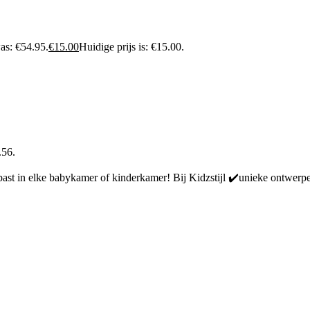
as: €54.95.
€
15.00
Huidige prijs is: €15.00.
.56.
 past in elke babykamer of kinderkamer! Bij Kidzstijl ✔️unieke ontwer