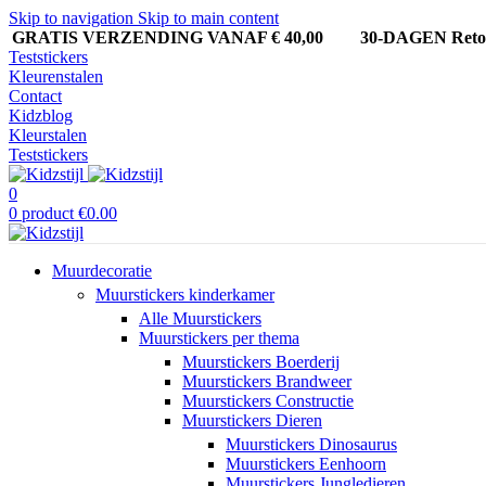
Skip to navigation
Skip to main content
GRATIS VERZENDING VANAF € 40,00
30-DAGEN Ret
Teststickers
Kleurenstalen
Contact
Kidzblog
Kleurstalen
Teststickers
0
0
product
€
0.00
Muurdecoratie
Muurstickers kinderkamer
Alle Muurstickers
Muurstickers per thema
Muurstickers Boerderij
Muurstickers Brandweer
Muurstickers Constructie
Muurstickers Dieren
Muurstickers Dinosaurus
Muurstickers Eenhoorn
Muurstickers Jungledieren