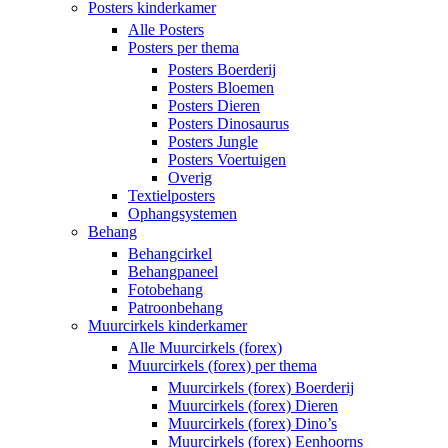
Posters kinderkamer
Alle Posters
Posters per thema
Posters Boerderij
Posters Bloemen
Posters Dieren
Posters Dinosaurus
Posters Jungle
Posters Voertuigen
Overig
Textielposters
Ophangsystemen
Behang
Behangcirkel
Behangpaneel
Fotobehang
Patroonbehang
Muurcirkels kinderkamer
Alle Muurcirkels (forex)
Muurcirkels (forex) per thema
Muurcirkels (forex) Boerderij
Muurcirkels (forex) Dieren
Muurcirkels (forex) Dino’s
Muurcirkels (forex) Eenhoorns