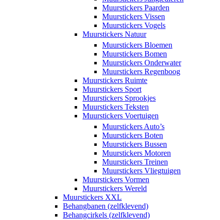
Muurstickers Paarden
Muurstickers Vissen
Muurstickers Vogels
Muurstickers Natuur
Muurstickers Bloemen
Muurstickers Bomen
Muurstickers Onderwater
Muurstickers Regenboog
Muurstickers Ruimte
Muurstickers Sport
Muurstickers Sprookjes
Muurstickers Teksten
Muurstickers Voertuigen
Muurstickers Auto’s
Muurstickers Boten
Muurstickers Bussen
Muurstickers Motoren
Muurstickers Treinen
Muurstickers Vliegtuigen
Muurstickers Vormen
Muurstickers Wereld
Muurstickers XXL
Behangbanen (zelfklevend)
Behangcirkels (zelfklevend)