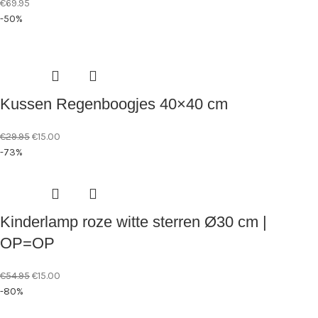
€
69.95
-50%
Kussen Regenboogjes 40×40 cm
€
29.95
€
15.00
-73%
Kinderlamp roze witte sterren Ø30 cm |
OP=OP
€
54.95
€
15.00
-80%