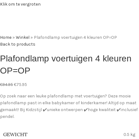
Klik om te vergroten
Home
»
Winkel
»
Plafondlamp voertuigen 4 kleuren OP=OP
Back to products
Plafondlamp voertuigen 4 kleuren
OP=OP
€
94.95
€
75.95
Op zoek naar een leuke plafondlamp met voertuigen? Deze mooie
plafondlamp past in elke babykamer of kinderkamer! Altijd op maat
gemaakt! Bij Kidzstijl ✔️unieke ontwerpen ✔️hoge kwaliteit ✔️inclusief
pendel.
GEWICHT
0.5 kg