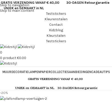
GRATIS VERZENDING VANAF € 40,00
30-DAGEN Retourgarantie
Skip to navigation
UNIEK en GEMAAKT in NL
Skip to main content
Teststickers
Kleurenstalen
Contact
Kidzblog
Kleurstalen
Teststickers
0
0
product
€
0.00
MUURDECORATIE
LAMPEN
PAPIER
COLLECTIES
AANBIEDINGEN
CADEAUTIPS
GRATIS VERZENDING VANAF € 40,00
UNIEK en GEMAAKT in NL
30-DAGEN Retourgarantie
-20%