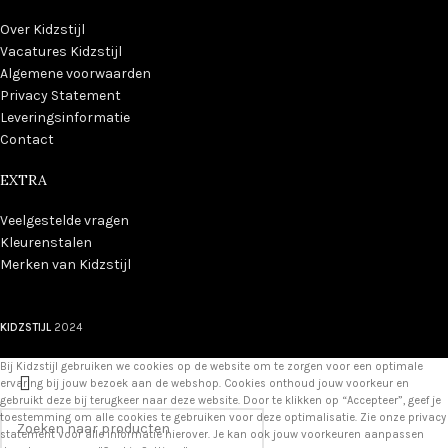
Over Kidzstijl
Vacatures Kidzstijl
Algemene voorwaarden
Privacy Statement
Leveringsinformatie
Contact
EXTRA
Veelgestelde vragen
Kleurenstalen
Merken van Kidzstijl
KIDZSTIJL
2024
Bij Kidzstijl gebruiken we cookies op de website om te zorgen voor een optimale
ervaring bij jouw bezoek aan de webshop. Cookies onthoud jouw voorkeur en
gebruikt deze bij terugkeer naar deze website. Door te klikken op “Accepteer”, geef je
toestemming om alle cookies te gebruiken voor deze optimalisatie. Zie onze privacy
statement voor alle informatie hierover. Je kan ook jouw voorkeuren aanpassen