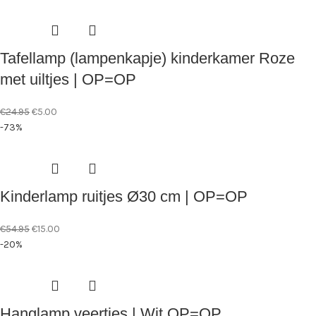
Tafellamp (lampenkapje) kinderkamer Roze
met uiltjes | OP=OP
€
24.95
€
5.00
-73%
Kinderlamp ruitjes Ø30 cm | OP=OP
€
54.95
€
15.00
-20%
Hanglamp veertjes | Wit OP=OP