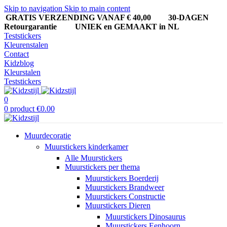
Skip to navigation
Skip to main content
GRATIS VERZENDING VANAF € 40,00
30-DAGEN
Retourgarantie UNIEK en GEMAAKT in NL
Teststickers
Kleurenstalen
Contact
Kidzblog
Kleurstalen
Teststickers
0
0
product
€
0.00
Muurdecoratie
Muurstickers kinderkamer
Alle Muurstickers
Muurstickers per thema
Muurstickers Boerderij
Muurstickers Brandweer
Muurstickers Constructie
Muurstickers Dieren
Muurstickers Dinosaurus
Muurstickers Eenhoorn