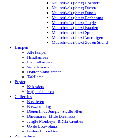
Muurcirkels (forex) Boerderij
Muurcirkels (forex) Dieren
Muurcirkels (forex) Dino’s
Muurcirkels (forex) Eenhoorns
Muurcirkels (forex) Jungle
Muurcirkels (forex) Paarden
Muurcirkels (forex) Sport
Muurcirkels (forex) Voertuigen
Muurcirkels (forex) Zee en Strand
Lampen
Alle lampen
Hanglampen
Plafondlampen
Wandlampen
Houten wandlampen
Tafellamp
Papier
Kalenders
Mijlpaalkaarten
Collecties
Bosdieren
Boswandeling
Dieren in de Jungle | Studio Nien
Dinosaurus | Little Dreamzzz
Jungle Monkeys | Bi&Li Creaties
Op de Bouwplaats
Posters Bobbi Beer
Aanbiedingen