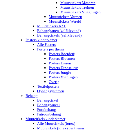
Muurstickers Motoren
Muurstickers Treinen
Muurstickers Vliegtuigen
Muurstickers Vormen
Muurstickers Wereld
Muurstickers XXL
Behangbanen (zelfklevend)
Behangcirkels (zelfklevend)
Posters kinderkamer
Alle Posters
Posters per thema
Posters Boerderij
Posters Bloemen
Posters Dieren
Posters Dinosaurus
Posters Jungle
Posters Voertuigen
Overig
Textielposters
Ophangsystemen
Behang
Behangcirkel
Behangpaneel
Fotobehang
Patroonbehang
Muurcirkels kinderkamer
Alle Muurcirkels (forex)
Muurcirkels (forex) per thema