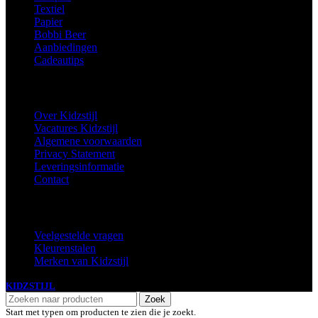
Textiel
Papier
Bobbi Beer
Aanbiedingen
Cadeautips
Informatie
Over Kidzstijl
Vacatures Kidzstijl
Algemene voorwaarden
Privacy Statement
Leveringsinformatie
Contact
Extra
Veelgestelde vragen
Kleurenstalen
Merken van Kidzstijl
KIDZSTIJL
2024
Zoek
Start met typen om producten te zien die je zoekt.