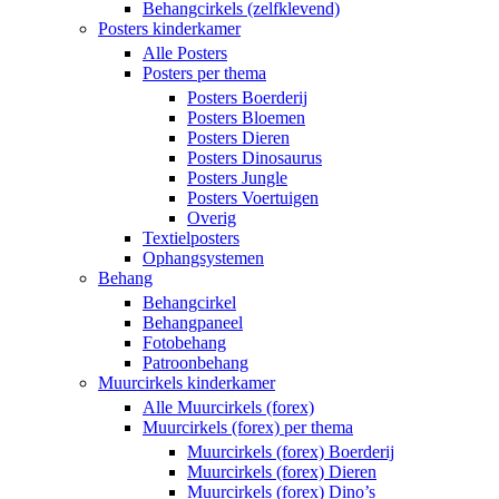
Behangcirkels (zelfklevend)
Posters kinderkamer
Alle Posters
Posters per thema
Posters Boerderij
Posters Bloemen
Posters Dieren
Posters Dinosaurus
Posters Jungle
Posters Voertuigen
Overig
Textielposters
Ophangsystemen
Behang
Behangcirkel
Behangpaneel
Fotobehang
Patroonbehang
Muurcirkels kinderkamer
Alle Muurcirkels (forex)
Muurcirkels (forex) per thema
Muurcirkels (forex) Boerderij
Muurcirkels (forex) Dieren
Muurcirkels (forex) Dino’s