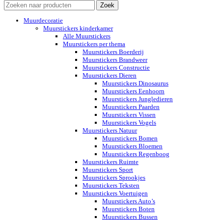
Zoek
Muurdecoratie
Muurstickers kinderkamer
Alle Muurstickers
Muurstickers per thema
Muurstickers Boerderij
Muurstickers Brandweer
Muurstickers Constructie
Muurstickers Dieren
Muurstickers Dinosaurus
Muurstickers Eenhoorn
Muurstickers Jungledieren
Muurstickers Paarden
Muurstickers Vissen
Muurstickers Vogels
Muurstickers Natuur
Muurstickers Bomen
Muurstickers Bloemen
Muurstickers Regenboog
Muurstickers Ruimte
Muurstickers Sport
Muurstickers Sprookjes
Muurstickers Teksten
Muurstickers Voertuigen
Muurstickers Auto’s
Muurstickers Boten
Muurstickers Bussen