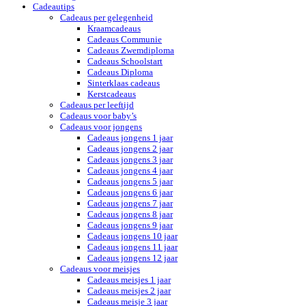
Cadeautips
Cadeaus per gelegenheid
Kraamcadeaus
Cadeaus Communie
Cadeaus Zwemdiploma
Cadeaus Schoolstart
Cadeaus Diploma
Sinterklaas cadeaus
Kerstcadeaus
Cadeaus per leeftijd
Cadeaus voor baby’s
Cadeaus voor jongens
Cadeaus jongens 1 jaar
Cadeaus jongens 2 jaar
Cadeaus jongens 3 jaar
Cadeaus jongens 4 jaar
Cadeaus jongens 5 jaar
Cadeaus jongens 6 jaar
Cadeaus jongens 7 jaar
Cadeaus jongens 8 jaar
Cadeaus jongens 9 jaar
Cadeaus jongens 10 jaar
Cadeaus jongens 11 jaar
Cadeaus jongens 12 jaar
Cadeaus voor meisjes
Cadeaus meisjes 1 jaar
Cadeaus meisjes 2 jaar
Cadeaus meisje 3 jaar