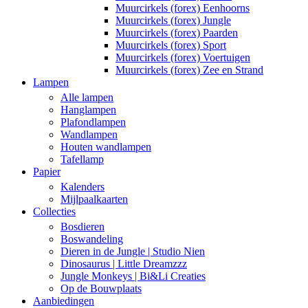
Muurcirkels (forex) Eenhoorns
Muurcirkels (forex) Jungle
Muurcirkels (forex) Paarden
Muurcirkels (forex) Sport
Muurcirkels (forex) Voertuigen
Muurcirkels (forex) Zee en Strand
Lampen
Alle lampen
Hanglampen
Plafondlampen
Wandlampen
Houten wandlampen
Tafellamp
Papier
Kalenders
Mijlpaalkaarten
Collecties
Bosdieren
Boswandeling
Dieren in de Jungle | Studio Nien
Dinosaurus | Little Dreamzzz
Jungle Monkeys | Bi&Li Creaties
Op de Bouwplaats
Aanbiedingen