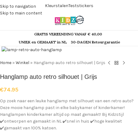
Kleurstalen
Teststickers
Skip to navigation
Skip to main content
GRATIS VERZENDING VANAF € 40,00
Klik om te vergroten
UNIEK en GEMAAKT in NL
30-DAGEN Retourgarantie
Home
»
Winkel
»
Hanglamp auto retro silhouet | Grijs
Hanglamp auto retro silhouet | Grijs
€
74.95
Op zoek naar een leuke hanglamp met silhouet van een retro auto?
Deze mooie hanglamp past in elke babykamer of kinderkamer!
Hanglampen kinderkamer altijd op maat gemaakt! Bij Kidzstijl
✔️ontworpen en gemaakt in NL ✔️snel in huis ✔️hoge kwaliteit
✔️gemaakt van 100% katoen.