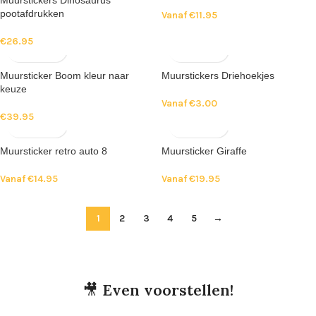
Muurstickers Dinosaurus
pootafdrukken
Vanaf
€
11.95
€
26.95
Muursticker Boom kleur naar
Muurstickers Driehoekjes
keuze
Vanaf
€
3.00
€
39.95
Muursticker retro auto 8
Muursticker Giraffe
Vanaf
€
14.95
Vanaf
€
19.95
1
2
3
4
5
→
🎥
Even voorstellen!