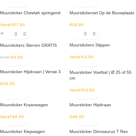
Muursticker Cheetah springend
Muurstickerset Op de Bouwplaats
Vanaf
€
17.95
€
24.95
-100%
Muurstickers Stippen
Muurstickers Sterren GRATIS
Vanaf
€
3.00
€
0.00
€
7.95
Muursticker Hijskraan | Versie 3
Muursticker Voetbal | Ø 25 of 55
cm
€
39.95
Vanaf
€
12.95
Muursticker Kraanwagen
Muursticker Hijskraan
Vanaf
€
9.95
€
49.95
Muursticker Kiepwagen
Muursticker Dinosaurus T Rex