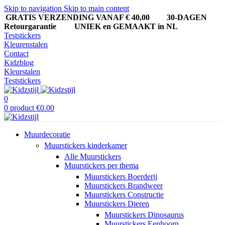
Skip to navigation
Skip to main content
GRATIS VERZENDING VANAF € 40,00
30-DAGEN
Retourgarantie UNIEK en GEMAAKT in NL
Teststickers
Kleurenstalen
Contact
Kidzblog
Kleurstalen
Teststickers
0
0
product
€
0.00
Muurdecoratie
Muurstickers kinderkamer
Alle Muurstickers
Muurstickers per thema
Muurstickers Boerderij
Muurstickers Brandweer
Muurstickers Constructie
Muurstickers Dieren
Muurstickers Dinosaurus
Muurstickers Eenhoorn