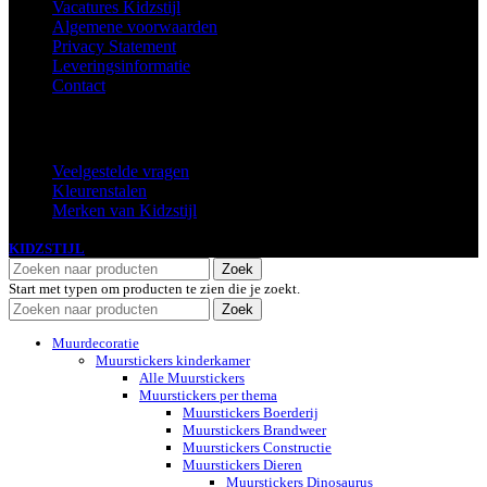
Vacatures Kidzstijl
Algemene voorwaarden
Privacy Statement
Leveringsinformatie
Contact
Extra
Veelgestelde vragen
Kleurenstalen
Merken van Kidzstijl
KIDZSTIJL
2024
Zoek
Start met typen om producten te zien die je zoekt.
Zoek
Muurdecoratie
Muurstickers kinderkamer
Alle Muurstickers
Muurstickers per thema
Muurstickers Boerderij
Muurstickers Brandweer
Muurstickers Constructie
Muurstickers Dieren
Muurstickers Dinosaurus