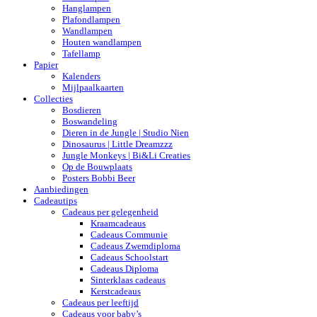
Hanglampen
Plafondlampen
Wandlampen
Houten wandlampen
Tafellamp
Papier
Kalenders
Mijlpaalkaarten
Collecties
Bosdieren
Boswandeling
Dieren in de Jungle | Studio Nien
Dinosaurus | Little Dreamzzz
Jungle Monkeys | Bi&Li Creaties
Op de Bouwplaats
Posters Bobbi Beer
Aanbiedingen
Cadeautips
Cadeaus per gelegenheid
Kraamcadeaus
Cadeaus Communie
Cadeaus Zwemdiploma
Cadeaus Schoolstart
Cadeaus Diploma
Sinterklaas cadeaus
Kerstcadeaus
Cadeaus per leeftijd
Cadeaus voor baby’s