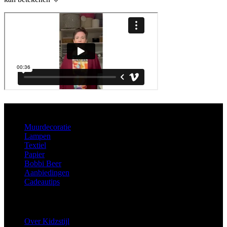
Aanbod
Muurdecoratie
Lampen
Textiel
Papier
Bobbi Beer
Aanbiedingen
Cadeautips
Informatie
Over Kidzstijl