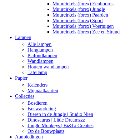
Muurcirkels (forex) Eenhoorns
Muurcirkels (forex) Jungle
Muurcirkels (forex) Paarden
Muurcirkels (forex) Sport
Muurcirkels (forex) Voertuigen
Muurcirkels (forex) Zee en Strand
Lampen
Alle lampen
Hanglampen
Plafondlampen
Wandlampen
Houten wandlampen
Tafellamp
Papier
Kalenders
Mijlpaalkaarten
Collecties
Bosdieren
Boswandeling
Dieren in de Jungle | Studio Nien
Dinosaurus | Little Dreamzzz
Jungle Monkeys | Bi&Li Creaties
Op de Bouwplaats
Aanbiedingen