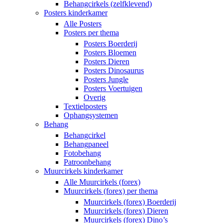
Behangcirkels (zelfklevend)
Posters kinderkamer
Alle Posters
Posters per thema
Posters Boerderij
Posters Bloemen
Posters Dieren
Posters Dinosaurus
Posters Jungle
Posters Voertuigen
Overig
Textielposters
Ophangsystemen
Behang
Behangcirkel
Behangpaneel
Fotobehang
Patroonbehang
Muurcirkels kinderkamer
Alle Muurcirkels (forex)
Muurcirkels (forex) per thema
Muurcirkels (forex) Boerderij
Muurcirkels (forex) Dieren
Muurcirkels (forex) Dino’s