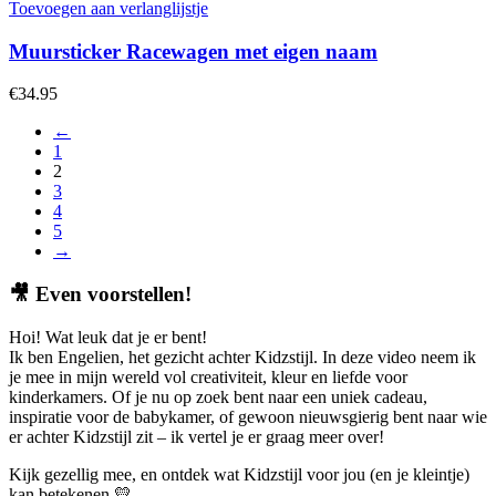
Toevoegen aan verlanglijstje
Muursticker Racewagen met eigen naam
€
34.95
←
1
2
3
4
5
→
🎥
Even voorstellen!
Hoi! Wat leuk dat je er bent!
Ik ben Engelien, het gezicht achter Kidzstijl. In deze video neem ik
je mee in mijn wereld vol creativiteit, kleur en liefde voor
kinderkamers. Of je nu op zoek bent naar een uniek cadeau,
inspiratie voor de babykamer, of gewoon nieuwsgierig bent naar wie
er achter Kidzstijl zit – ik vertel je er graag meer over!
Kijk gezellig mee, en ontdek wat Kidzstijl voor jou (en je kleintje)
kan betekenen 💛