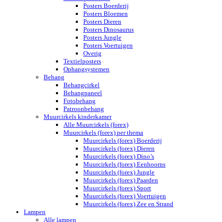
Posters Boerderij
Posters Bloemen
Posters Dieren
Posters Dinosaurus
Posters Jungle
Posters Voertuigen
Overig
Textielposters
Ophangsystemen
Behang
Behangcirkel
Behangpaneel
Fotobehang
Patroonbehang
Muurcirkels kinderkamer
Alle Muurcirkels (forex)
Muurcirkels (forex) per thema
Muurcirkels (forex) Boerderij
Muurcirkels (forex) Dieren
Muurcirkels (forex) Dino’s
Muurcirkels (forex) Eenhoorns
Muurcirkels (forex) Jungle
Muurcirkels (forex) Paarden
Muurcirkels (forex) Sport
Muurcirkels (forex) Voertuigen
Muurcirkels (forex) Zee en Strand
Lampen
Alle lampen