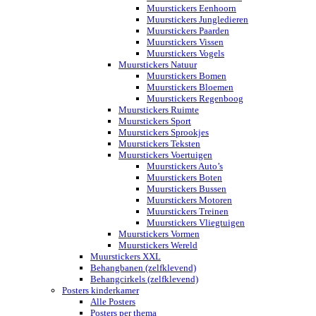
Muurstickers Eenhoorn
Muurstickers Jungledieren
Muurstickers Paarden
Muurstickers Vissen
Muurstickers Vogels
Muurstickers Natuur
Muurstickers Bomen
Muurstickers Bloemen
Muurstickers Regenboog
Muurstickers Ruimte
Muurstickers Sport
Muurstickers Sprookjes
Muurstickers Teksten
Muurstickers Voertuigen
Muurstickers Auto’s
Muurstickers Boten
Muurstickers Bussen
Muurstickers Motoren
Muurstickers Treinen
Muurstickers Vliegtuigen
Muurstickers Vormen
Muurstickers Wereld
Muurstickers XXL
Behangbanen (zelfklevend)
Behangcirkels (zelfklevend)
Posters kinderkamer
Alle Posters
Posters per thema