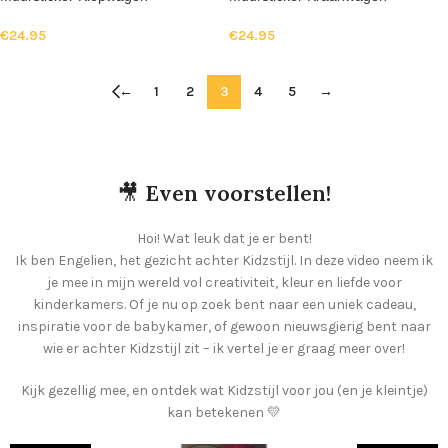
€
24.95
€
24.95
←
1
2
3
4
5
→
🎥
Even voorstellen!
Hoi! Wat leuk dat je er bent!
Ik ben Engelien, het gezicht achter Kidzstijl. In deze video neem ik
je mee in mijn wereld vol creativiteit, kleur en liefde voor
kinderkamers. Of je nu op zoek bent naar een uniek cadeau,
inspiratie voor de babykamer, of gewoon nieuwsgierig bent naar
wie er achter Kidzstijl zit – ik vertel je er graag meer over!
Kijk gezellig mee, en ontdek wat Kidzstijl voor jou (en je kleintje)
kan betekenen 💛