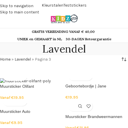
Kleurstalen
Teststickers
Skip to navigation
Skip to main content
GRATIS VERZENDING VANAF € 40,00
UNIEK en GEMAAKT in NL
30-DAGEN Retourgarantie
Lavendel
Home
»
Lavendel
»
Pagina 3
Geboortebordje | Jane
Muursticker Olifant
€
19.95
Vanaf
€
19.95
Muursticker Auto
Muursticker Brandweermannen
Vanaf
€
9.95
Vanaf
€
21.95