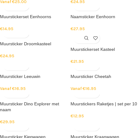
Vanaf
€
25.00
€
24.95
Muurstickerset Eenhoorns
Naamsticker Eenhoorn
€
14.95
€
27.95
Muursticker Droomkasteel
Muurstickerset Kasteel
€
24.95
€
21.95
Muursticker Leeuwin
Muursticker Cheetah
Vanaf
€
16.95
Vanaf
€
16.95
Muursticker Dino Explorer met
Muurstickers Raketjes | set per 10
naam
€
12.95
€
29.95
Muursticker Kiepwagen
Muursticker Kraanwagen