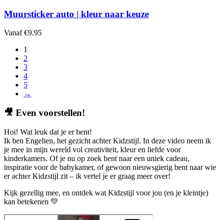
Muursticker auto | kleur naar keuze
Vanaf
€
9.95
1
2
3
4
5
→
🎥
Even voorstellen!
Hoi! Wat leuk dat je er bent!
Ik ben Engelien, het gezicht achter Kidzstijl. In deze video neem ik
je mee in mijn wereld vol creativiteit, kleur en liefde voor
kinderkamers. Of je nu op zoek bent naar een uniek cadeau,
inspiratie voor de babykamer, of gewoon nieuwsgierig bent naar wie
er achter Kidzstijl zit – ik vertel je er graag meer over!
Kijk gezellig mee, en ontdek wat Kidzstijl voor jou (en je kleintje)
kan betekenen 💛