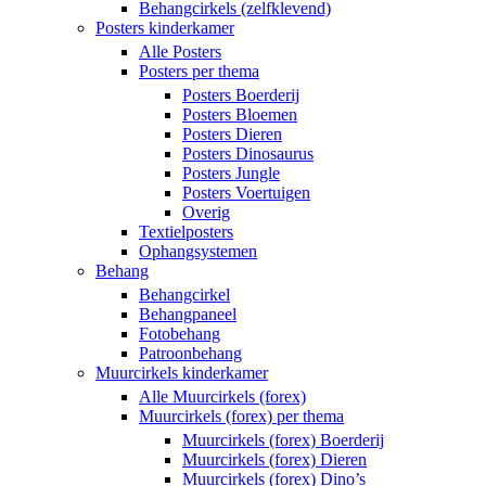
Behangcirkels (zelfklevend)
Posters kinderkamer
Alle Posters
Posters per thema
Posters Boerderij
Posters Bloemen
Posters Dieren
Posters Dinosaurus
Posters Jungle
Posters Voertuigen
Overig
Textielposters
Ophangsystemen
Behang
Behangcirkel
Behangpaneel
Fotobehang
Patroonbehang
Muurcirkels kinderkamer
Alle Muurcirkels (forex)
Muurcirkels (forex) per thema
Muurcirkels (forex) Boerderij
Muurcirkels (forex) Dieren
Muurcirkels (forex) Dino’s