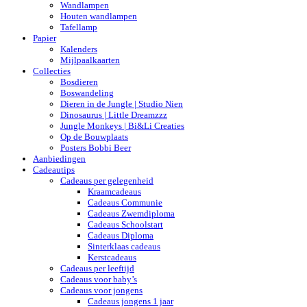
Wandlampen
Houten wandlampen
Tafellamp
Papier
Kalenders
Mijlpaalkaarten
Collecties
Bosdieren
Boswandeling
Dieren in de Jungle | Studio Nien
Dinosaurus | Little Dreamzzz
Jungle Monkeys | Bi&Li Creaties
Op de Bouwplaats
Posters Bobbi Beer
Aanbiedingen
Cadeautips
Cadeaus per gelegenheid
Kraamcadeaus
Cadeaus Communie
Cadeaus Zwemdiploma
Cadeaus Schoolstart
Cadeaus Diploma
Sinterklaas cadeaus
Kerstcadeaus
Cadeaus per leeftijd
Cadeaus voor baby’s
Cadeaus voor jongens
Cadeaus jongens 1 jaar