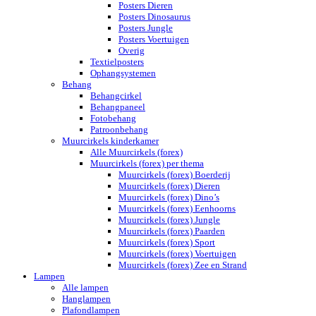
Posters Dieren
Posters Dinosaurus
Posters Jungle
Posters Voertuigen
Overig
Textielposters
Ophangsystemen
Behang
Behangcirkel
Behangpaneel
Fotobehang
Patroonbehang
Muurcirkels kinderkamer
Alle Muurcirkels (forex)
Muurcirkels (forex) per thema
Muurcirkels (forex) Boerderij
Muurcirkels (forex) Dieren
Muurcirkels (forex) Dino’s
Muurcirkels (forex) Eenhoorns
Muurcirkels (forex) Jungle
Muurcirkels (forex) Paarden
Muurcirkels (forex) Sport
Muurcirkels (forex) Voertuigen
Muurcirkels (forex) Zee en Strand
Lampen
Alle lampen
Hanglampen
Plafondlampen