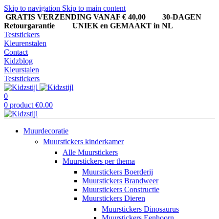
Skip to navigation
Skip to main content
GRATIS VERZENDING VANAF € 40,00
30-DAGEN
Retourgarantie UNIEK en GEMAAKT in NL
Teststickers
Kleurenstalen
Contact
Kidzblog
Kleurstalen
Teststickers
0
0
product
€
0.00
Muurdecoratie
Muurstickers kinderkamer
Alle Muurstickers
Muurstickers per thema
Muurstickers Boerderij
Muurstickers Brandweer
Muurstickers Constructie
Muurstickers Dieren
Muurstickers Dinosaurus
Muurstickers Eenhoorn