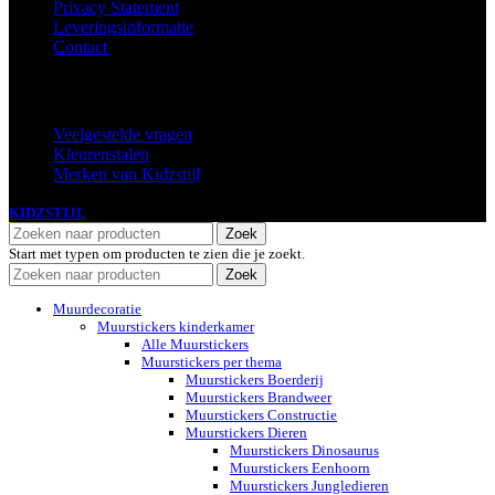
Privacy Statement
Leveringsinformatie
Contact
Extra
Veelgestelde vragen
Kleurenstalen
Merken van Kidzstijl
KIDZSTIJL
2024
Zoek
Start met typen om producten te zien die je zoekt.
Zoek
Muurdecoratie
Muurstickers kinderkamer
Alle Muurstickers
Muurstickers per thema
Muurstickers Boerderij
Muurstickers Brandweer
Muurstickers Constructie
Muurstickers Dieren
Muurstickers Dinosaurus
Muurstickers Eenhoorn
Muurstickers Jungledieren