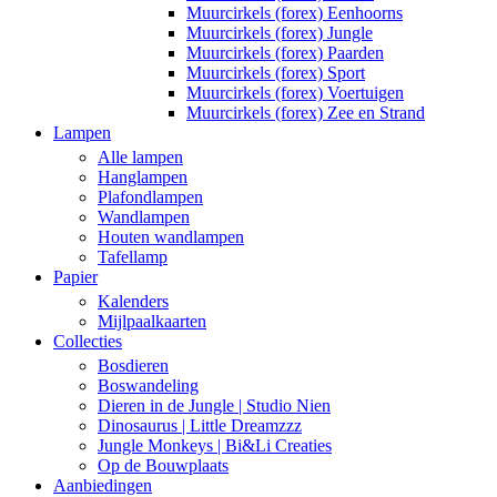
Muurcirkels (forex) Eenhoorns
Muurcirkels (forex) Jungle
Muurcirkels (forex) Paarden
Muurcirkels (forex) Sport
Muurcirkels (forex) Voertuigen
Muurcirkels (forex) Zee en Strand
Lampen
Alle lampen
Hanglampen
Plafondlampen
Wandlampen
Houten wandlampen
Tafellamp
Papier
Kalenders
Mijlpaalkaarten
Collecties
Bosdieren
Boswandeling
Dieren in de Jungle | Studio Nien
Dinosaurus | Little Dreamzzz
Jungle Monkeys | Bi&Li Creaties
Op de Bouwplaats
Aanbiedingen