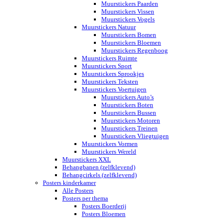
Muurstickers Paarden
Muurstickers Vissen
Muurstickers Vogels
Muurstickers Natuur
Muurstickers Bomen
Muurstickers Bloemen
Muurstickers Regenboog
Muurstickers Ruimte
Muurstickers Sport
Muurstickers Sprookjes
Muurstickers Teksten
Muurstickers Voertuigen
Muurstickers Auto’s
Muurstickers Boten
Muurstickers Bussen
Muurstickers Motoren
Muurstickers Treinen
Muurstickers Vliegtuigen
Muurstickers Vormen
Muurstickers Wereld
Muurstickers XXL
Behangbanen (zelfklevend)
Behangcirkels (zelfklevend)
Posters kinderkamer
Alle Posters
Posters per thema
Posters Boerderij
Posters Bloemen