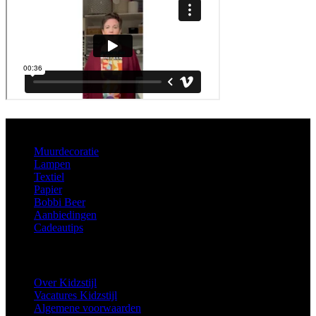
Aanbod
Muurdecoratie
Lampen
Textiel
Papier
Bobbi Beer
Aanbiedingen
Cadeautips
Informatie
Over Kidzstijl
Vacatures Kidzstijl
Algemene voorwaarden