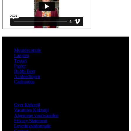
Aanbod
Muurdecoratie
Lampen
Textiel
Papier
Bobbi Beer
Aanbiedingen
Cadeautips
Informatie
Over Kidzstijl
Vacatures Kidzstijl
Algemene voorwaarden
Privacy Statement
Leveringsinformatie