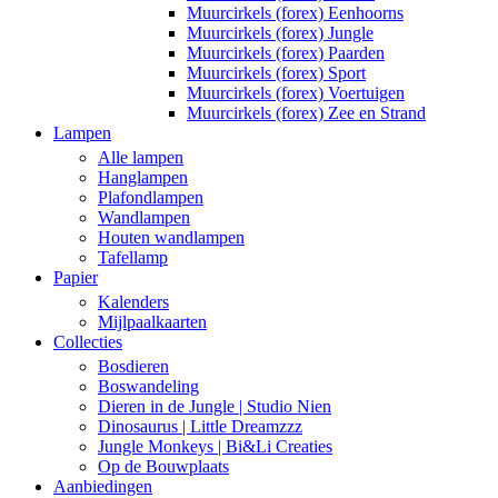
Muurcirkels (forex) Eenhoorns
Muurcirkels (forex) Jungle
Muurcirkels (forex) Paarden
Muurcirkels (forex) Sport
Muurcirkels (forex) Voertuigen
Muurcirkels (forex) Zee en Strand
Lampen
Alle lampen
Hanglampen
Plafondlampen
Wandlampen
Houten wandlampen
Tafellamp
Papier
Kalenders
Mijlpaalkaarten
Collecties
Bosdieren
Boswandeling
Dieren in de Jungle | Studio Nien
Dinosaurus | Little Dreamzzz
Jungle Monkeys | Bi&Li Creaties
Op de Bouwplaats
Aanbiedingen