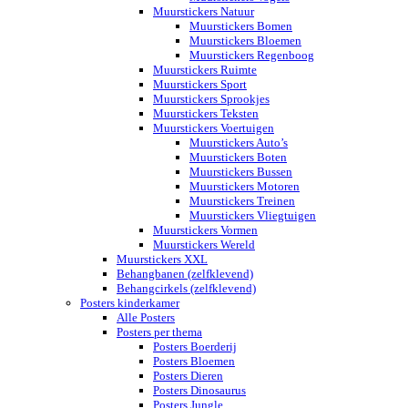
Muurstickers Natuur
Muurstickers Bomen
Muurstickers Bloemen
Muurstickers Regenboog
Muurstickers Ruimte
Muurstickers Sport
Muurstickers Sprookjes
Muurstickers Teksten
Muurstickers Voertuigen
Muurstickers Auto’s
Muurstickers Boten
Muurstickers Bussen
Muurstickers Motoren
Muurstickers Treinen
Muurstickers Vliegtuigen
Muurstickers Vormen
Muurstickers Wereld
Muurstickers XXL
Behangbanen (zelfklevend)
Behangcirkels (zelfklevend)
Posters kinderkamer
Alle Posters
Posters per thema
Posters Boerderij
Posters Bloemen
Posters Dieren
Posters Dinosaurus
Posters Jungle