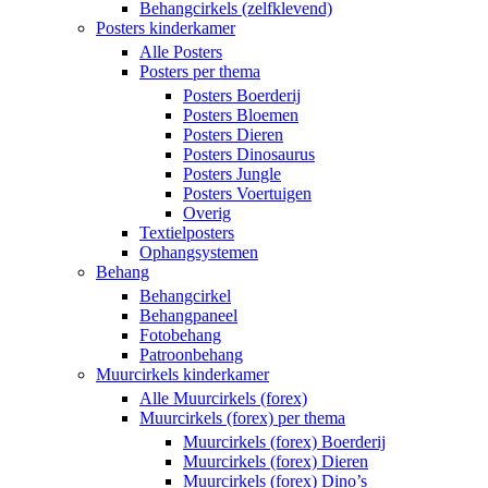
Behangcirkels (zelfklevend)
Posters kinderkamer
Alle Posters
Posters per thema
Posters Boerderij
Posters Bloemen
Posters Dieren
Posters Dinosaurus
Posters Jungle
Posters Voertuigen
Overig
Textielposters
Ophangsystemen
Behang
Behangcirkel
Behangpaneel
Fotobehang
Patroonbehang
Muurcirkels kinderkamer
Alle Muurcirkels (forex)
Muurcirkels (forex) per thema
Muurcirkels (forex) Boerderij
Muurcirkels (forex) Dieren
Muurcirkels (forex) Dino’s