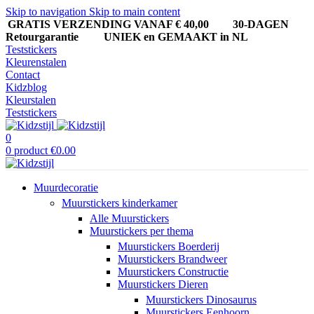
Skip to navigation
Skip to main content
GRATIS VERZENDING VANAF € 40,00
30-DAGEN
Retourgarantie UNIEK en GEMAAKT in NL
Teststickers
Kleurenstalen
Contact
Kidzblog
Kleurstalen
Teststickers
0
0
product
€
0.00
Muurdecoratie
Muurstickers kinderkamer
Alle Muurstickers
Muurstickers per thema
Muurstickers Boerderij
Muurstickers Brandweer
Muurstickers Constructie
Muurstickers Dieren
Muurstickers Dinosaurus
Muurstickers Eenhoorn