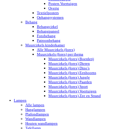
Posters Voertuigen
Overig
Textielposters
Ophangsystemen
Behang
Behangcirkel
Behangpaneel
Fotobehang
Patroonbehang
Muurcirkels kinderkamer
Alle Muurcirkels (forex)
Muurcirkels (forex) per thema
Muurcirkels (forex) Boerderij
Muurcirkels (forex) Dieren
Muurcirkels (forex) Dino’s
Muurcirkels (forex) Eenhoorns
Muurcirkels (forex) Jungle
Muurcirkels (forex) Paarden
Muurcirkels (forex) Sport
Muurcirkels (forex) Voertuigen
Muurcirkels (forex) Zee en Strand
Lampen
Alle lampen
Hanglampen
Plafondlampen
Wandlampen
Houten wandlampen
Tafellamp