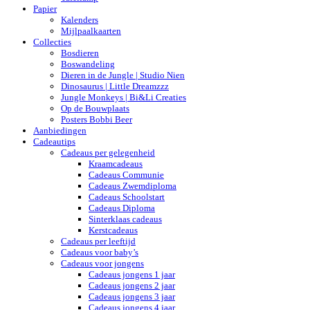
Papier
Kalenders
Mijlpaalkaarten
Collecties
Bosdieren
Boswandeling
Dieren in de Jungle | Studio Nien
Dinosaurus | Little Dreamzzz
Jungle Monkeys | Bi&Li Creaties
Op de Bouwplaats
Posters Bobbi Beer
Aanbiedingen
Cadeautips
Cadeaus per gelegenheid
Kraamcadeaus
Cadeaus Communie
Cadeaus Zwemdiploma
Cadeaus Schoolstart
Cadeaus Diploma
Sinterklaas cadeaus
Kerstcadeaus
Cadeaus per leeftijd
Cadeaus voor baby’s
Cadeaus voor jongens
Cadeaus jongens 1 jaar
Cadeaus jongens 2 jaar
Cadeaus jongens 3 jaar
Cadeaus jongens 4 jaar