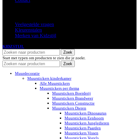
Contact
Extra
Veelgestelde vragen
Kleurenstalen
Merken van Kidzstijl
KIDZSTIJL
2024
Zoek
Start met typen om producten te zien die je zoekt.
Zoek
Muurdecoratie
Muurstickers kinderkamer
Alle Muurstickers
Muurstickers per thema
Muurstickers Boerderij
Muurstickers Brandweer
Muurstickers Constructie
Muurstickers Dieren
Muurstickers Dinosaurus
Muurstickers Eenhoorn
Muurstickers Jungledieren
Muurstickers Paarden
Muurstickers Vissen
Muurstickers Vogels