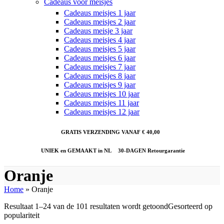
Cadeaus voor meisjes
Cadeaus meisjes 1 jaar
Cadeaus meisjes 2 jaar
Cadeaus meisje 3 jaar
Cadeaus meisjes 4 jaar
Cadeaus meisjes 5 jaar
Cadeaus meisjes 6 jaar
Cadeaus meisjes 7 jaar
Cadeaus meisjes 8 jaar
Cadeaus meisjes 9 jaar
Cadeaus meisjes 10 jaar
Cadeaus meisjes 11 jaar
Cadeaus meisjes 12 jaar
GRATIS VERZENDING VANAF € 40,00
UNIEK en GEMAAKT in NL
30-DAGEN Retourgarantie
Oranje
Home
»
Oranje
Resultaat 1–24 van de 101 resultaten wordt getoond
Gesorteerd op
populariteit