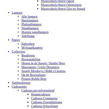
Muurcirkels (forex) Sport
Muurcirkels (forex) Voertuigen
Muurcirkels (forex) Zee en Strand
Lampen
Alle lampen
Hanglampen
Plafondlampen
Wandlampen
Houten wandlampen
Tafellamp
Papier
Kalenders
Mijlpaalkaarten
Collecties
Bosdieren
Boswandeling
Dieren in de Jungle | Studio Nien
Dinosaurus | Little Dreamzzz
Jungle Monkeys | Bi&Li Creaties
Op de Bouwplaats
Posters Bobbi Beer
Aanbiedingen
Cadeautips
Cadeaus per gelegenheid
Kraamcadeaus
Cadeaus Communie
Cadeaus Zwemdiploma
Cadeaus Schoolstart