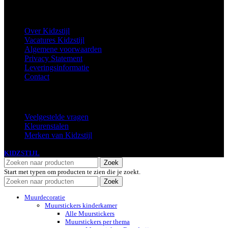
Informatie
Over Kidzstijl
Vacatures Kidzstijl
Algemene voorwaarden
Privacy Statement
Leveringsinformatie
Contact
Extra
Veelgestelde vragen
Kleurenstalen
Merken van Kidzstijl
KIDZSTIJL
2024
Zoek
Start met typen om producten te zien die je zoekt.
Zoek
Muurdecoratie
Muurstickers kinderkamer
Alle Muurstickers
Muurstickers per thema