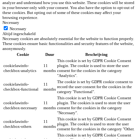
analyze and understand how you use this website. These cookies will be stored
in your browser only with your consent. You also have the option to opt-out of
these cookies. But opting out of some of these cookies may affect your
browsing experience.
Necessary
Necessary
Altijd ingeschakeld
Necessary cookies are absolutely essential for the website to function properly.
These cookies ensure basic functionalities and security features of the website,
anonymously.
Cookie
Duur
Beschrijving
This cookie is set by GDPR Cookie Consent
cookielawinfo-
11
plugin. The cookie is used to store the user
checkbox-analytics
months
consent for the cookies in the category
"Analytics".
The cookie is set by GDPR cookie consent to
cookielawinfo-
11
record the user consent for the cookies in the
checkbox-functional
months
category "Functional".
This cookie is set by GDPR Cookie Consent
cookielawinfo-
11
plugin. The cookies is used to store the user
checkbox-necessary
months
consent for the cookies in the category
"Necessary".
This cookie is set by GDPR Cookie Consent
cookielawinfo-
11
plugin. The cookie is used to store the user
checkbox-others
months
consent for the cookies in the category "Other.
This cookie is set by GDPR Cookie Consent