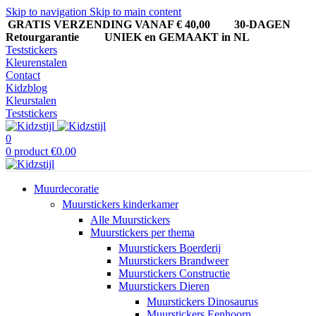
Skip to navigation
Skip to main content
GRATIS VERZENDING VANAF € 40,00
30-DAGEN
Retourgarantie UNIEK en GEMAAKT in NL
Teststickers
Kleurenstalen
Contact
Kidzblog
Kleurstalen
Teststickers
0
0
product
€
0.00
Muurdecoratie
Muurstickers kinderkamer
Alle Muurstickers
Muurstickers per thema
Muurstickers Boerderij
Muurstickers Brandweer
Muurstickers Constructie
Muurstickers Dieren
Muurstickers Dinosaurus
Muurstickers Eenhoorn