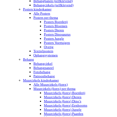
Behangbanen (zelfklevend)
Behangcirkels (zelfklevend)
Posters kinderkamer
Alle Posters
Posters per thema
Posters Boerderij
Posters Bloemen
Posters Dieren
Posters Dinosaurus
Posters Jungle
Posters Voertuigen
Overig
Textielposters
Ophangsystemen
Behang
Behangcirkel
Behangpaneel
Fotobehang
Patroonbehang
Muurcirkels kinderkamer
Alle Muurcirkels (forex)
Muurcirkels (forex) per thema
Muurcirkels (forex) Boerderij
Muurcirkels (forex) Dieren
Muurcirkels (forex) Dino’s
Muurcirkels (forex) Eenhoorns
Muurcirkels (forex) Jungle
Muurcirkels (forex) Paarden