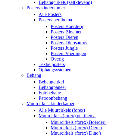
Behangcirkels (zelfklevend)
Posters kinderkamer
Alle Posters
Posters per thema
Posters Boerderij
Posters Bloemen
Posters Dieren
Posters Dinosaurus
Posters Jungle
Posters Voertuigen
Overig
Textielposters
Ophangsystemen
Behang
Behangcirkel
Behangpaneel
Fotobehang
Patroonbehang
Muurcirkels kinderkamer
Alle Muurcirkels (forex)
Muurcirkels (forex) per thema
Muurcirkels (forex) Boerderij
Muurcirkels (forex) Dieren
Muurcirkels (forex) Dino’s