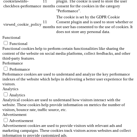
cookielawinfo-
11
plugin. The cookie is used to store the user
checkbox-performance
months
consent for the cookies in the category
"Performance".
The cookie is set by the GDPR Cookie
11
Consent plugin and is used to store whether or
viewed_cookie_policy
months
not user has consented to the use of cookies. It
does not store any personal data.
Functional
Functional
Functional cookies help to perform certain functionalities like sharing the
content of the website on social media platforms, collect feedbacks, and other
third-party features.
Performance
Performance
Performance cookies are used to understand and analyze the key performance
indexes of the website which helps in delivering a better user experience for the
visitors.
Analytics
Analytics
Analytical cookies are used to understand how visitors interact with the
website. These cookies help provide information on metrics the number of
visitors, bounce rate, traffic source, etc.
Advertisement
Advertisement
Advertisement cookies are used to provide visitors with relevant ads and
marketing campaigns. These cookies track visitors across websites and collect
information to provide customized ads.