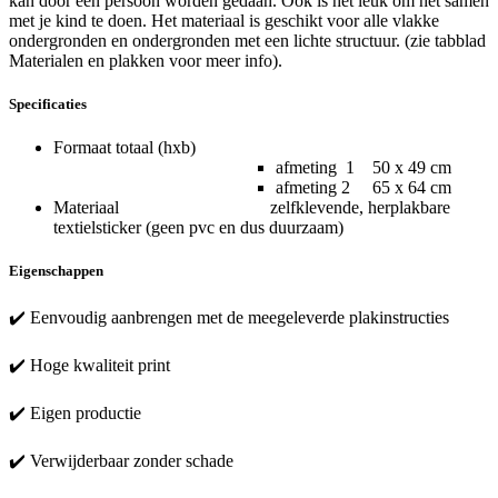
kan door één persoon worden gedaan. Ook is het leuk om het samen
met je kind te doen. Het materiaal is geschikt voor alle vlakke
ondergronden en ondergronden met een lichte structuur. (zie tabblad
Materialen en plakken voor meer info).
Specificaties
Formaat totaal (hxb)
afmeting 1 50 x 49 cm
afmeting 2 65 x 64 cm
Materiaal zelfklevende, herplakbare
textielsticker (geen pvc en dus duurzaam)
Eigenschappen
✔️ Eenvoudig aanbrengen met de meegeleverde plakinstructies
✔️ Hoge kwaliteit print
✔️ Eigen productie
✔️ Verwijderbaar zonder schade