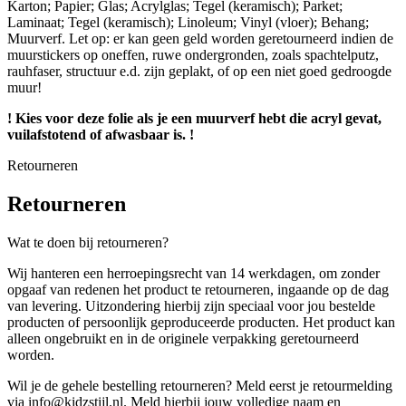
Karton; Papier; Glas; Acrylglas; Tegel (keramisch); Parket;
Laminaat; Tegel (keramisch); Linoleum; Vinyl (vloer); Behang;
Muurverf. Let op: er kan geen geld worden geretourneerd indien de
muurstickers op oneffen, ruwe ondergronden, zoals spachtelputz,
rauhfaser, structuur e.d. zijn geplakt, of op een niet goed gedroogde
muur!
! Kies voor deze folie als je een muurverf hebt die acryl gevat,
vuilafstotend of afwasbaar is. !
Retourneren
Retourneren
Wat te doen bij retourneren?
Wij hanteren een herroepingsrecht van 14 werkdagen, om zonder
opgaaf van redenen het product te retourneren, ingaande op de dag
van levering. Uitzondering hierbij zijn speciaal voor jou bestelde
producten of persoonlijk geproduceerde producten. Het product kan
alleen ongebruikt en in de originele verpakking geretourneerd
worden.
Wil je de gehele bestelling retourneren? Meld eerst je retourmelding
via info@kidzstijl.nl. Meld hierbij jouw volledige naam en