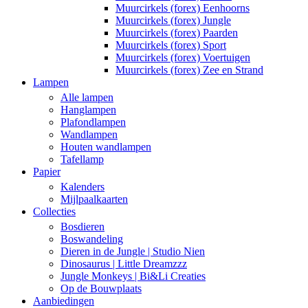
Muurcirkels (forex) Eenhoorns
Muurcirkels (forex) Jungle
Muurcirkels (forex) Paarden
Muurcirkels (forex) Sport
Muurcirkels (forex) Voertuigen
Muurcirkels (forex) Zee en Strand
Lampen
Alle lampen
Hanglampen
Plafondlampen
Wandlampen
Houten wandlampen
Tafellamp
Papier
Kalenders
Mijlpaalkaarten
Collecties
Bosdieren
Boswandeling
Dieren in de Jungle | Studio Nien
Dinosaurus | Little Dreamzzz
Jungle Monkeys | Bi&Li Creaties
Op de Bouwplaats
Aanbiedingen