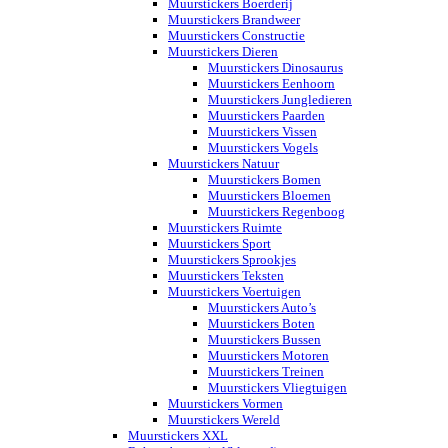
Muurstickers Boerderij
Muurstickers Brandweer
Muurstickers Constructie
Muurstickers Dieren
Muurstickers Dinosaurus
Muurstickers Eenhoorn
Muurstickers Jungledieren
Muurstickers Paarden
Muurstickers Vissen
Muurstickers Vogels
Muurstickers Natuur
Muurstickers Bomen
Muurstickers Bloemen
Muurstickers Regenboog
Muurstickers Ruimte
Muurstickers Sport
Muurstickers Sprookjes
Muurstickers Teksten
Muurstickers Voertuigen
Muurstickers Auto’s
Muurstickers Boten
Muurstickers Bussen
Muurstickers Motoren
Muurstickers Treinen
Muurstickers Vliegtuigen
Muurstickers Vormen
Muurstickers Wereld
Muurstickers XXL