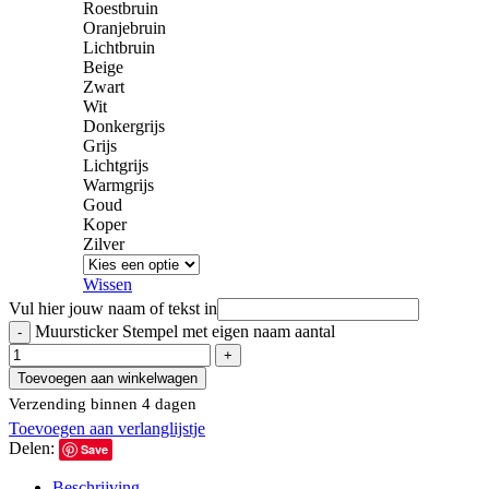
Roestbruin
Oranjebruin
Lichtbruin
Beige
Zwart
Wit
Donkergrijs
Grijs
Lichtgrijs
Warmgrijs
Goud
Koper
Zilver
Wissen
Vul hier jouw naam of tekst in
Muursticker Stempel met eigen naam aantal
Toevoegen aan winkelwagen
Verzending binnen 4 dagen
Toevoegen aan verlanglijstje
Delen:
Save
Beschrijving