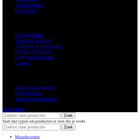
Aanbiedingen
Cadeautips
Informatie
Over Kidzstijl
Vacatures Kidzstijl
Algemene voorwaarden
Privacy Statement
Leveringsinformatie
Contact
Extra
Veelgestelde vragen
Kleurenstalen
Merken van Kidzstijl
KIDZSTIJL
2024
Zoek
Start met typen om producten te zien die je zoekt.
Zoek
Muurdecoratie