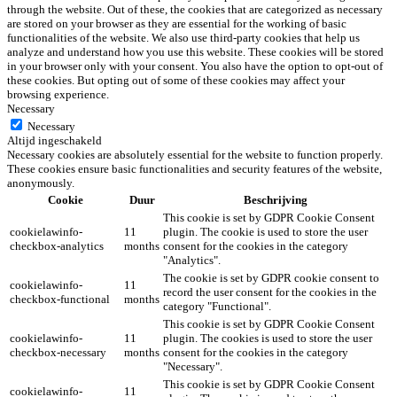
through the website. Out of these, the cookies that are categorized as necessary
are stored on your browser as they are essential for the working of basic
functionalities of the website. We also use third-party cookies that help us
analyze and understand how you use this website. These cookies will be stored
in your browser only with your consent. You also have the option to opt-out of
these cookies. But opting out of some of these cookies may affect your
browsing experience.
Necessary
Necessary
Altijd ingeschakeld
Necessary cookies are absolutely essential for the website to function properly.
These cookies ensure basic functionalities and security features of the website,
anonymously.
Cookie
Duur
Beschrijving
This cookie is set by GDPR Cookie Consent
cookielawinfo-
11
plugin. The cookie is used to store the user
checkbox-analytics
months
consent for the cookies in the category
"Analytics".
The cookie is set by GDPR cookie consent to
cookielawinfo-
11
record the user consent for the cookies in the
checkbox-functional
months
category "Functional".
This cookie is set by GDPR Cookie Consent
cookielawinfo-
11
plugin. The cookies is used to store the user
checkbox-necessary
months
consent for the cookies in the category
"Necessary".
This cookie is set by GDPR Cookie Consent
cookielawinfo-
11