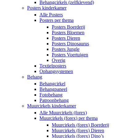
Behangcirkels (zelfklevend)
Posters kinderkamer
Alle Posters
Posters per thema
Posters Boerderij
Posters Bloemen
Posters Dieren
Posters Dinosaurus
Posters Jungle
Posters Voertuigen
Overig
Textielposters
Ophangsystemen
Behang
Behangcirkel
Behangpaneel
Fotobehang
Patroonbehang
Muurcirkels kinderkamer
Alle Muurcirkels (forex)
Muurcirkels (forex) per thema
Muurcirkels (forex) Boerderij
Muurcirkels (forex) Dieren
Muurcirkels (forex) Dino’s