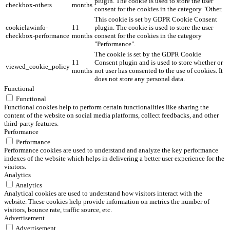
plugin. The cookie is used to store the user
checkbox-others
months
consent for the cookies in the category "Other.
This cookie is set by GDPR Cookie Consent
cookielawinfo-
11
plugin. The cookie is used to store the user
checkbox-performance
months
consent for the cookies in the category
"Performance".
The cookie is set by the GDPR Cookie
11
Consent plugin and is used to store whether or
viewed_cookie_policy
months
not user has consented to the use of cookies. It
does not store any personal data.
Functional
Functional
Functional cookies help to perform certain functionalities like sharing the
content of the website on social media platforms, collect feedbacks, and other
third-party features.
Performance
Performance
Performance cookies are used to understand and analyze the key performance
indexes of the website which helps in delivering a better user experience for the
visitors.
Analytics
Analytics
Analytical cookies are used to understand how visitors interact with the
website. These cookies help provide information on metrics the number of
visitors, bounce rate, traffic source, etc.
Advertisement
Advertisement