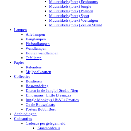
Muurcirkels (forex) Eenhoorns
Muurcirkels (forex) Jungle
Muurcirkels (forex) Paarden
Muurcirkels (forex) Sport
Muurcirkels (forex) Voertuigen
Muurcirkels (forex) Zee en Strand
Lampen
Alle lampen
Hanglampen
Plafondlampen
Wandlampen
Houten wandlampen
Tafellamp
Papier
Kalenders
Mijlpaalkaarten
Collecties
Bosdieren
Boswandeling
Dieren in de Jungle | Studio Nien
Dinosaurus | Little Dreamzzz
Jungle Monkeys | Bi&Li Creaties
Op de Bouwplaats
Posters Bobbi Beer
Aanbiedingen
Cadeautips
Cadeaus per gelegenheid
Kraamcadeaus