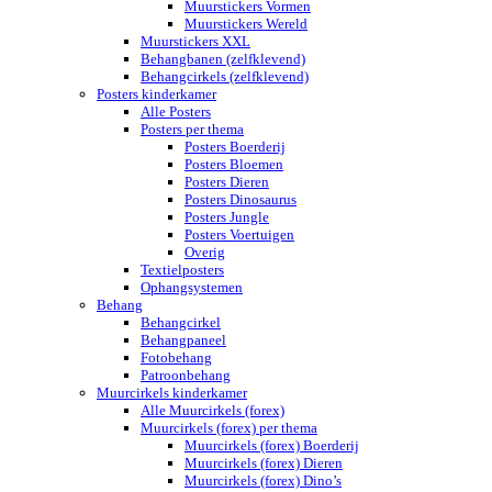
Muurstickers Vormen
Muurstickers Wereld
Muurstickers XXL
Behangbanen (zelfklevend)
Behangcirkels (zelfklevend)
Posters kinderkamer
Alle Posters
Posters per thema
Posters Boerderij
Posters Bloemen
Posters Dieren
Posters Dinosaurus
Posters Jungle
Posters Voertuigen
Overig
Textielposters
Ophangsystemen
Behang
Behangcirkel
Behangpaneel
Fotobehang
Patroonbehang
Muurcirkels kinderkamer
Alle Muurcirkels (forex)
Muurcirkels (forex) per thema
Muurcirkels (forex) Boerderij
Muurcirkels (forex) Dieren
Muurcirkels (forex) Dino’s