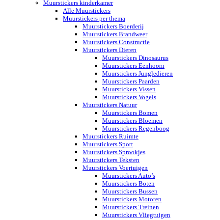
Muurstickers kinderkamer
Alle Muurstickers
Muurstickers per thema
Muurstickers Boerderij
Muurstickers Brandweer
Muurstickers Constructie
Muurstickers Dieren
Muurstickers Dinosaurus
Muurstickers Eenhoorn
Muurstickers Jungledieren
Muurstickers Paarden
Muurstickers Vissen
Muurstickers Vogels
Muurstickers Natuur
Muurstickers Bomen
Muurstickers Bloemen
Muurstickers Regenboog
Muurstickers Ruimte
Muurstickers Sport
Muurstickers Sprookjes
Muurstickers Teksten
Muurstickers Voertuigen
Muurstickers Auto’s
Muurstickers Boten
Muurstickers Bussen
Muurstickers Motoren
Muurstickers Treinen
Muurstickers Vliegtuigen