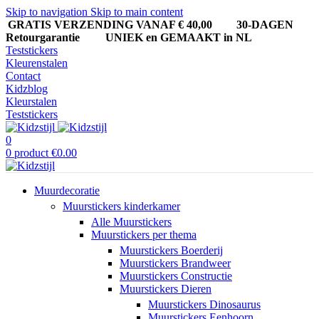
Skip to navigation
Skip to main content
GRATIS VERZENDING VANAF € 40,00
30-DAGEN
Retourgarantie UNIEK en GEMAAKT in NL
Teststickers
Kleurenstalen
Contact
Kidzblog
Kleurstalen
Teststickers
0
0
product
€
0.00
Muurdecoratie
Muurstickers kinderkamer
Alle Muurstickers
Muurstickers per thema
Muurstickers Boerderij
Muurstickers Brandweer
Muurstickers Constructie
Muurstickers Dieren
Muurstickers Dinosaurus
Muurstickers Eenhoorn