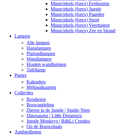
Muurcirkels (forex) Eenhoorns
Muurcirkels (forex) Jungle
Muurcirkels (forex) Paarden
Muurcirkels (forex) Sport
Muurcirkels (forex) Voertuigen
Muurcirkels (forex) Zee en Strand
Lampen
Alle lampen
Hanglampen
Plafondlampen
Wandlampen
Houten wandlampen
Tafellamp
Papier
Kalenders
Mijlpaalkaarten
Collecties
Bosdieren
Boswandeling
Dieren in de Jungle | Studio Nien
Dinosaurus | Little Dreamzzz
Jungle Monkeys | Bi&Li Creaties
Op de Bouwplaats
Aanbiedingen