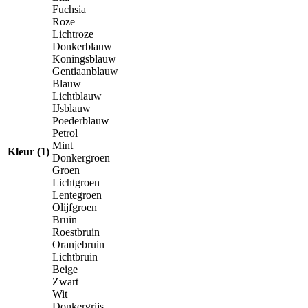
Fuchsia
Roze
Lichtroze
Donkerblauw
Koningsblauw
Gentiaanblauw
Blauw
Lichtblauw
IJsblauw
Poederblauw
Petrol
Mint
Kleur (1)
Donkergroen
Groen
Lichtgroen
Lentegroen
Olijfgroen
Bruin
Roestbruin
Oranjebruin
Lichtbruin
Beige
Zwart
Wit
Donkergrijs