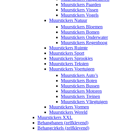
Muurstickers Paarden
Muurstickers Vissen
Muurstickers Vogels
Muurstickers Natuur
Muurstickers Bloemen
Muurstickers Bomen
Muurstickers Onderwater
Muurstickers Regenboog
Muurstickers Ruimte
Muurstickers Sport
Muurstickers Sprookjes
Muurstickers Teksten
Muurstickers Voertuigen
Muurstickers Auto’s
Muurstickers Boten
Muurstickers Bussen
Muurstickers Motoren
Muurstickers Treinen
Muurstickers Vliegtuigen
Muurstickers Vormen
Muurstickers Wereld
Muurstickers XXL
Behangbanen (zelfklevend)
Behangcirkels (zelfklevend)