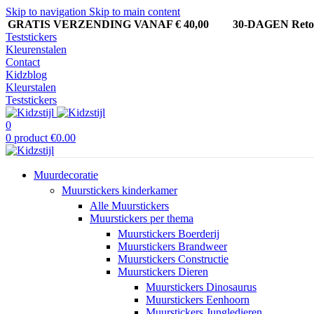
Skip to navigation
Skip to main content
GRATIS VERZENDING VANAF € 40,00
30-DAGEN Ret
Teststickers
Kleurenstalen
Contact
Kidzblog
Kleurstalen
Teststickers
0
0
product
€
0.00
Muurdecoratie
Muurstickers kinderkamer
Alle Muurstickers
Muurstickers per thema
Muurstickers Boerderij
Muurstickers Brandweer
Muurstickers Constructie
Muurstickers Dieren
Muurstickers Dinosaurus
Muurstickers Eenhoorn
Muurstickers Jungledieren