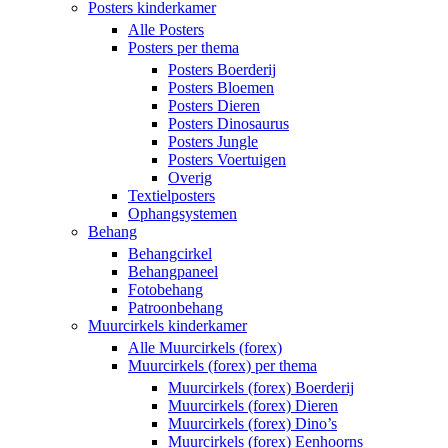
Posters kinderkamer
Alle Posters
Posters per thema
Posters Boerderij
Posters Bloemen
Posters Dieren
Posters Dinosaurus
Posters Jungle
Posters Voertuigen
Overig
Textielposters
Ophangsystemen
Behang
Behangcirkel
Behangpaneel
Fotobehang
Patroonbehang
Muurcirkels kinderkamer
Alle Muurcirkels (forex)
Muurcirkels (forex) per thema
Muurcirkels (forex) Boerderij
Muurcirkels (forex) Dieren
Muurcirkels (forex) Dino’s
Muurcirkels (forex) Eenhoorns