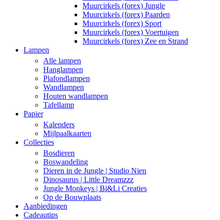
Muurcirkels (forex) Jungle
Muurcirkels (forex) Paarden
Muurcirkels (forex) Sport
Muurcirkels (forex) Voertuigen
Muurcirkels (forex) Zee en Strand
Lampen
Alle lampen
Hanglampen
Plafondlampen
Wandlampen
Houten wandlampen
Tafellamp
Papier
Kalenders
Mijlpaalkaarten
Collecties
Bosdieren
Boswandeling
Dieren in de Jungle | Studio Nien
Dinosaurus | Little Dreamzzz
Jungle Monkeys | Bi&Li Creaties
Op de Bouwplaats
Aanbiedingen
Cadeautips