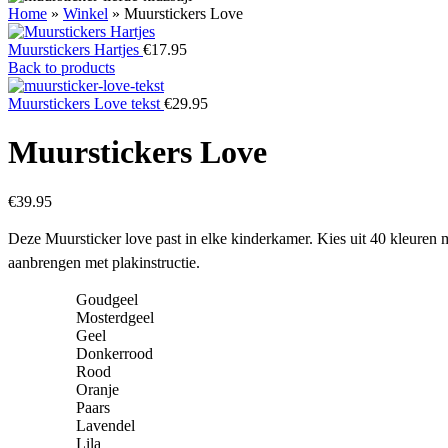
Home
»
Winkel
»
Muurstickers Love
Muurstickers Hartjes
€
17.95
Back to products
Muurstickers Love tekst
€
29.95
Muurstickers Love
€
39.95
Deze Muursticker love past in elke kinderkamer. Kies uit 40 kleuren 
aanbrengen met plakinstructie.
Goudgeel
Mosterdgeel
Geel
Donkerrood
Rood
Oranje
Paars
Lavendel
Lila