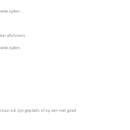
eide zijden.
ker afstoten).
eide zijden.
ur e.d. zijn geplakt, of op een niet goed