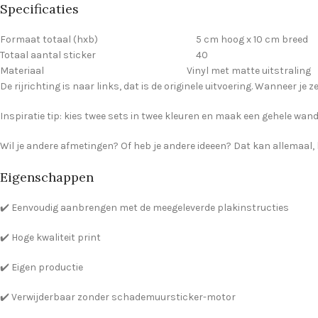
Specificaties
Formaat totaal (hxb) 5 cm hoog x 10 cm breed
Totaal aantal sticker 40
Materiaal Vinyl met matte uitstraling
De rijrichting is naar links, dat is de originele uitvoering. Wanneer je 
Inspiratie tip: kies twee sets in twee kleuren en maak een gehele wand 
Wil je andere afmetingen? Of heb je andere ideeen? Dat kan allemaal, l
Eigenschappen
✔️ Eenvoudig aanbrengen met de meegeleverde plakinstructies
✔️ Hoge kwaliteit print
✔️ Eigen productie
✔️ Verwijderbaar zonder schademuursticker-motor