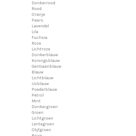
Donkerrood
Rood
Oranje
Paars
Lavendel
Lila
Fuchsia
Roze
Lichtroze
Donkerblauw
Koningsblauw
Gentiaanblauw
Blauw
Lichtblauw
IJsblauw
Poederblauw
Petrol
Mint
Donkergroen
Groen
Lichtgroen
Lentegroen
Olijfgroen
Bruin