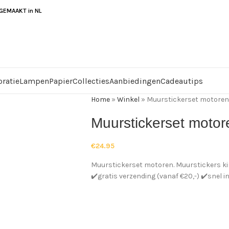
EMAAKT in NL
ratie
Lampen
Papier
Collecties
Aanbiedingen
Cadeautips
Home
»
Winkel
»
Muurstickerset motoren
Muurstickerset motor
€
24.95
Muurstickerset motoren. Muurstickers kin
✔️gratis verzending (vanaf €20,-) ✔️snel 