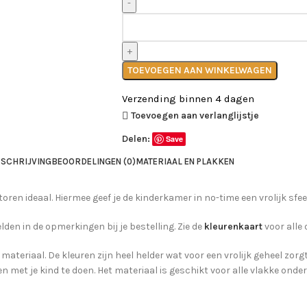
TOEVOEGEN AAN WINKELWAGEN
Verzending binnen 4 dagen
Toevoegen aan verlanglijstje
Delen:
Save
SCHRIJVING
BEOORDELINGEN (0)
MATERIAAL EN PLAKKEN
en ideaal. Hiermee geef je de kinderkamer in no-time een vrolijk sfeer
lden in de opmerkingen bij je bestelling. Zie de
kleurenkaart
voor alle 
 materiaal. De kleuren zijn heel helder wat voor een vrolijk geheel zor
 met je kind te doen. Het materiaal is geschikt voor alle vlakke ond