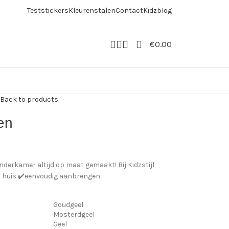
Teststickers
Kleurenstalen
Contact
Kidzblog
€
0.00
Back to products
en
derkamer altijd op maat gemaakt! Bij Kidzstijl
in huis ✔️eenvoudig aanbrengen
Goudgeel
Mosterdgeel
Geel