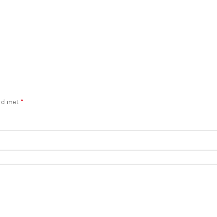
*
erd met