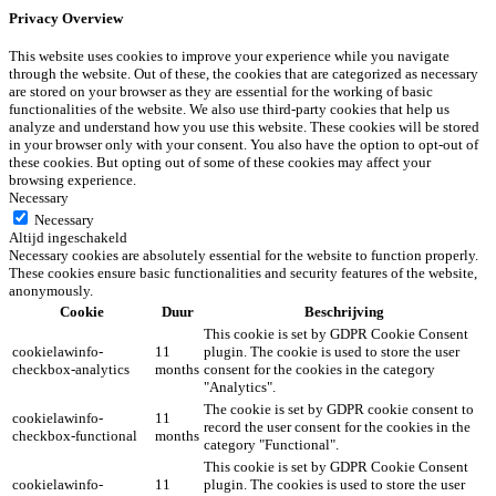
Privacy Overview
This website uses cookies to improve your experience while you navigate
through the website. Out of these, the cookies that are categorized as necessary
are stored on your browser as they are essential for the working of basic
functionalities of the website. We also use third-party cookies that help us
analyze and understand how you use this website. These cookies will be stored
in your browser only with your consent. You also have the option to opt-out of
these cookies. But opting out of some of these cookies may affect your
browsing experience.
Necessary
Necessary
Altijd ingeschakeld
Necessary cookies are absolutely essential for the website to function properly.
These cookies ensure basic functionalities and security features of the website,
anonymously.
Cookie
Duur
Beschrijving
This cookie is set by GDPR Cookie Consent
cookielawinfo-
11
plugin. The cookie is used to store the user
checkbox-analytics
months
consent for the cookies in the category
"Analytics".
The cookie is set by GDPR cookie consent to
cookielawinfo-
11
record the user consent for the cookies in the
checkbox-functional
months
category "Functional".
This cookie is set by GDPR Cookie Consent
cookielawinfo-
11
plugin. The cookies is used to store the user