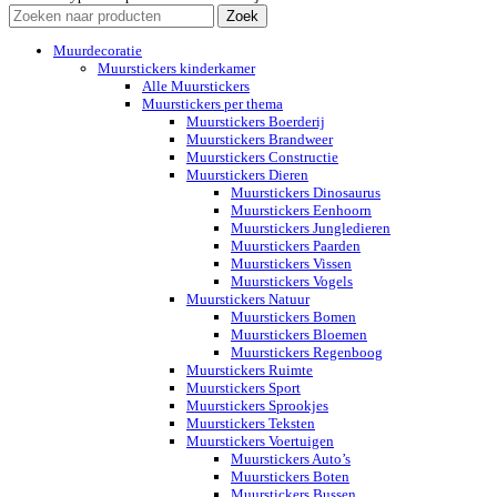
Zoek
Muurdecoratie
Muurstickers kinderkamer
Alle Muurstickers
Muurstickers per thema
Muurstickers Boerderij
Muurstickers Brandweer
Muurstickers Constructie
Muurstickers Dieren
Muurstickers Dinosaurus
Muurstickers Eenhoorn
Muurstickers Jungledieren
Muurstickers Paarden
Muurstickers Vissen
Muurstickers Vogels
Muurstickers Natuur
Muurstickers Bomen
Muurstickers Bloemen
Muurstickers Regenboog
Muurstickers Ruimte
Muurstickers Sport
Muurstickers Sprookjes
Muurstickers Teksten
Muurstickers Voertuigen
Muurstickers Auto’s
Muurstickers Boten
Muurstickers Bussen