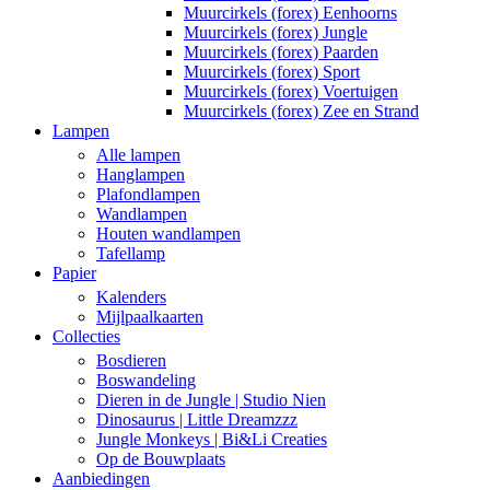
Muurcirkels (forex) Eenhoorns
Muurcirkels (forex) Jungle
Muurcirkels (forex) Paarden
Muurcirkels (forex) Sport
Muurcirkels (forex) Voertuigen
Muurcirkels (forex) Zee en Strand
Lampen
Alle lampen
Hanglampen
Plafondlampen
Wandlampen
Houten wandlampen
Tafellamp
Papier
Kalenders
Mijlpaalkaarten
Collecties
Bosdieren
Boswandeling
Dieren in de Jungle | Studio Nien
Dinosaurus | Little Dreamzzz
Jungle Monkeys | Bi&Li Creaties
Op de Bouwplaats
Aanbiedingen