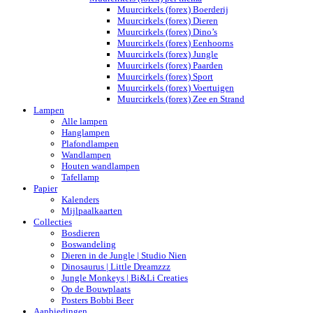
Muurcirkels (forex) Boerderij
Muurcirkels (forex) Dieren
Muurcirkels (forex) Dino’s
Muurcirkels (forex) Eenhoorns
Muurcirkels (forex) Jungle
Muurcirkels (forex) Paarden
Muurcirkels (forex) Sport
Muurcirkels (forex) Voertuigen
Muurcirkels (forex) Zee en Strand
Lampen
Alle lampen
Hanglampen
Plafondlampen
Wandlampen
Houten wandlampen
Tafellamp
Papier
Kalenders
Mijlpaalkaarten
Collecties
Bosdieren
Boswandeling
Dieren in de Jungle | Studio Nien
Dinosaurus | Little Dreamzzz
Jungle Monkeys | Bi&Li Creaties
Op de Bouwplaats
Posters Bobbi Beer
Aanbiedingen