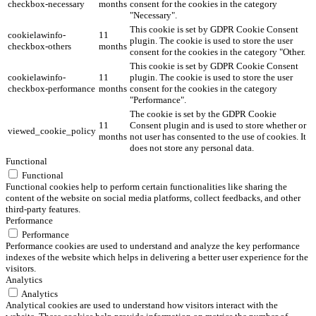
checkbox-necessary
months
consent for the cookies in the category
"Necessary".
This cookie is set by GDPR Cookie Consent
cookielawinfo-
11
plugin. The cookie is used to store the user
checkbox-others
months
consent for the cookies in the category "Other.
This cookie is set by GDPR Cookie Consent
cookielawinfo-
11
plugin. The cookie is used to store the user
checkbox-performance
months
consent for the cookies in the category
"Performance".
The cookie is set by the GDPR Cookie
11
Consent plugin and is used to store whether or
viewed_cookie_policy
months
not user has consented to the use of cookies. It
does not store any personal data.
Functional
Functional
Functional cookies help to perform certain functionalities like sharing the
content of the website on social media platforms, collect feedbacks, and other
third-party features.
Performance
Performance
Performance cookies are used to understand and analyze the key performance
indexes of the website which helps in delivering a better user experience for the
visitors.
Analytics
Analytics
Analytical cookies are used to understand how visitors interact with the