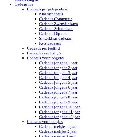
Cadeautips
Cadeaus per gelegenheid
Kraamcadeaus
Cadeaus Communie
Cadeaus Zwemdiploma
Cadeaus Schoolstart
Cadeaus Diploma
Sinterklaas cadeaus
Kerstcadeaus
Cadeaus per leeftijd
Cadeaus voor baby’s
Cadeaus voor jongens
Cadeaus jongens 1 jaar
Cadeaus jongens 2 jaar
Cadeaus jongens 3 jaar
Cadeaus jongens 4 jaar
Cadeaus jongens 5 jaar
Cadeaus jongens 6 jaar
Cadeaus jongens 7 jaar
Cadeaus jongens 8 jaar
Cadeaus jongens 9 jaar
Cadeaus jongens 10 jaar
Cadeaus jongens 11 jaar
Cadeaus jongens 12 jaar
Cadeaus voor meisjes
Cadeaus meisjes 1 jaar
Cadeaus meisjes 2 jaar
Cadeaus meisje 3 jaar