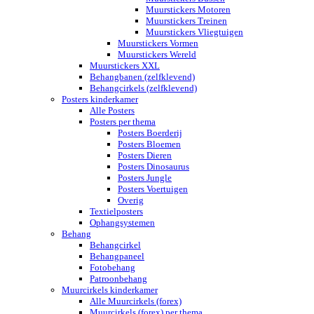
Muurstickers Motoren
Muurstickers Treinen
Muurstickers Vliegtuigen
Muurstickers Vormen
Muurstickers Wereld
Muurstickers XXL
Behangbanen (zelfklevend)
Behangcirkels (zelfklevend)
Posters kinderkamer
Alle Posters
Posters per thema
Posters Boerderij
Posters Bloemen
Posters Dieren
Posters Dinosaurus
Posters Jungle
Posters Voertuigen
Overig
Textielposters
Ophangsystemen
Behang
Behangcirkel
Behangpaneel
Fotobehang
Patroonbehang
Muurcirkels kinderkamer
Alle Muurcirkels (forex)
Muurcirkels (forex) per thema