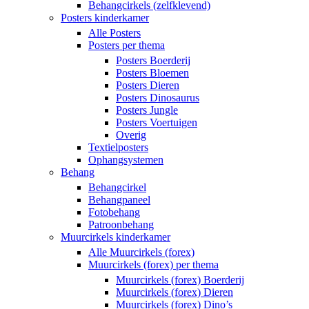
Behangcirkels (zelfklevend)
Posters kinderkamer
Alle Posters
Posters per thema
Posters Boerderij
Posters Bloemen
Posters Dieren
Posters Dinosaurus
Posters Jungle
Posters Voertuigen
Overig
Textielposters
Ophangsystemen
Behang
Behangcirkel
Behangpaneel
Fotobehang
Patroonbehang
Muurcirkels kinderkamer
Alle Muurcirkels (forex)
Muurcirkels (forex) per thema
Muurcirkels (forex) Boerderij
Muurcirkels (forex) Dieren
Muurcirkels (forex) Dino’s