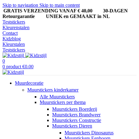
Skip to navigation
Skip to main content
GRATIS VERZENDING VANAF € 40,00
30-DAGEN
Retourgarantie UNIEK en GEMAAKT in NL
Teststickers
Kleurenstalen
Contact
Kidzblog
Kleurstalen
Teststickers
0
0
product
€
0.00
Muurdecoratie
Muurstickers kinderkamer
Alle Muurstickers
Muurstickers per thema
Muurstickers Boerderij
Muurstickers Brandweer
Muurstickers Constructie
Muurstickers Dieren
Muurstickers Dinosaurus
Muurstickers Eenhoorn