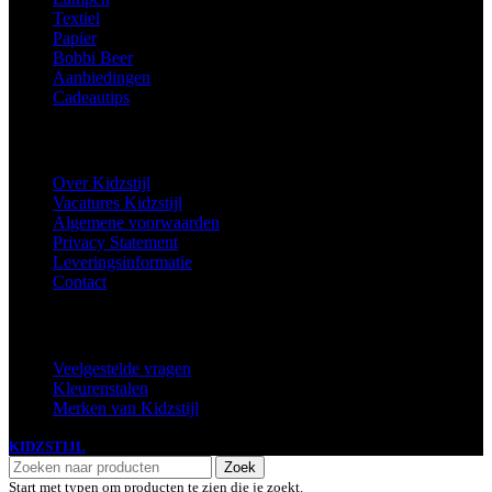
Textiel
Papier
Bobbi Beer
Aanbiedingen
Cadeautips
Informatie
Over Kidzstijl
Vacatures Kidzstijl
Algemene voorwaarden
Privacy Statement
Leveringsinformatie
Contact
Extra
Veelgestelde vragen
Kleurenstalen
Merken van Kidzstijl
KIDZSTIJL
2024
Zoek
Start met typen om producten te zien die je zoekt.