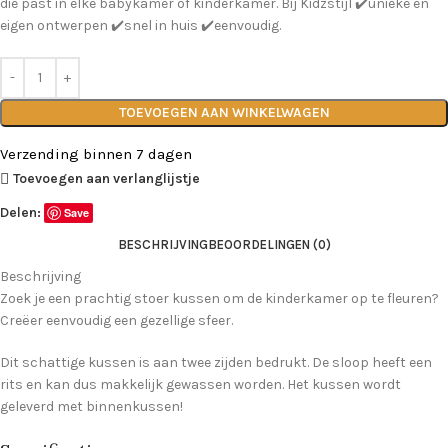
die past in elke babykamer of kinderkamer. Bij Kidzstijl ✔️unieke en
eigen ontwerpen ✔️snel in huis ✔️eenvoudig.
TOEVOEGEN AAN WINKELWAGEN
Verzending binnen 7 dagen
Toevoegen aan verlanglijstje
Delen:
Save
BESCHRIJVING
BEOORDELINGEN (0)
Beschrijving
Zoek je een prachtig stoer kussen om de kinderkamer op te fleuren?
Creëer eenvoudig een gezellige sfeer.
Dit schattige kussen is aan twee zijden bedrukt. De sloop heeft een
rits en kan dus makkelijk gewassen worden. Het kussen wordt
geleverd met binnenkussen!