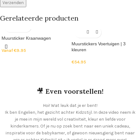
Gerelateerde producten
Muursticker Kraanwagen
Muurstickers Voertuigen | 3
kleuren
Vanaf
€
9.95
€
54.95
🎥
Even voorstellen!
Hoi! Wat leuk dat je er bent!
Ik ben Engelien, het gezicht achter Kidzstijl. In deze video neem ik
je mee in mijn wereld vol creativiteit, kleur en liefde voor
kinderkamers. Of je nu op zoek bent naar een uniek cadeau,
inspiratie voor de babykamer, of gewoon nieuwsgierig bent naar
wie er achter Kidzstijl zit – ik vertel je er graag meer over!