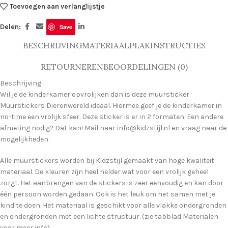
Toevoegen aan verlanglijstje
Delen:
Save
BESCHRIJVING
MATERIAAL
PLAKINSTRUCTIES
RETOURNEREN
BEOORDELINGEN (0)
Beschrijving
Wil je de kinderkamer opvrolijken dan is deze muursticker
Muurstickers Dierenwereld ideaal. Hiermee geef je de kinderkamer in
no-time een vrolijk sfeer. Deze sticker is er in 2 formaten. Een andere
afmeting nodig? Dat kan! Mail naar info@kidzstijl.nl en vraag naar de
mogelijkheden.
Alle muurstickers worden bij Kidzstijl gemaakt van hoge kwaliteit
materiaal. De kleuren zijn heel helder wat voor een vrolijk geheel
zorgt. Het aanbrengen van de stickers is zeer eenvoudig en kan door
één persoon worden gedaan. Ook is het leuk om het samen met je
kind te doen. Het materiaal is geschikt voor alle vlakke ondergronden
en ondergronden met een lichte structuur. (zie tabblad Materialen
voor meer info).