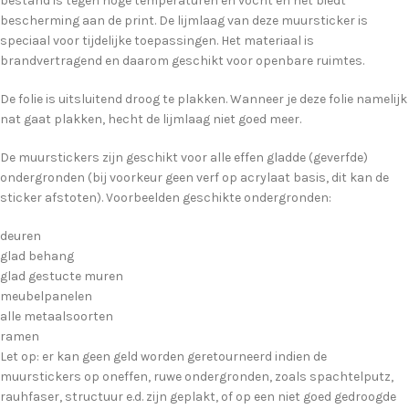
bestand is tegen hoge temperaturen en vocht en het biedt
bescherming aan de print. De lijmlaag van deze muursticker is
speciaal voor tijdelijke toepassingen. Het materiaal is
brandvertragend en daarom geschikt voor openbare ruimtes.
De folie is uitsluitend droog te plakken. Wanneer je deze folie namelijk
nat gaat plakken, hecht de lijmlaag niet goed meer.
De muurstickers zijn geschikt voor alle effen gladde (geverfde)
ondergronden (bij voorkeur geen verf op acrylaat basis, dit kan de
sticker afstoten). Voorbeelden geschikte ondergronden:
deuren
glad behang
glad gestucte muren
meubelpanelen
alle metaalsoorten
ramen
Let op: er kan geen geld worden geretourneerd indien de
muurstickers op oneffen, ruwe ondergronden, zoals spachtelputz,
rauhfaser, structuur e.d. zijn geplakt, of op een niet goed gedroogde