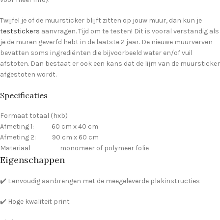
Twijfel je of de muursticker blijft zitten op jouw muur, dan kun je
teststickers
aanvragen. Tijd om te testen! Dit is vooral verstandig als
je de muren geverfd hebt in de laatste 2 jaar. De nieuwe muurverven
bevatten soms ingrediënten die bijvoorbeeld water en/of vuil
afstoten. Dan bestaat er ook een kans dat de lijm van de muursticker
afgestoten wordt.
Specificaties
Formaat totaal (hxb)
Afmeting 1: 60 cm x 40 cm
Afmeting 2: 90 cm x 60 cm
Materiaal monomeer of polymeer folie
Eigenschappen
✔️ Eenvoudig aanbrengen met de meegeleverde plakinstructies
✔️ Hoge kwaliteit print