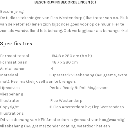
BESCHRIJVING
BEOORDELINGEN (0)
Beschrijving
De tijdloze tekeningen van Fiep Westendorp (illustrator van o.a. Pluk
van de Petteflet) lenen zich bijzonder goed voor op de muur. Hier te
zien als wandvullend fotobehang. Ook verkrijgbaar als behangcirkel.
Specificaties
Formaat totaal 194,8 x 280 cm (b x h)
Formaat baan 48.7 x 280 cm
Aantal banen 4
Materiaal Supersterk vliesbehang (165 grams, extra
mat). Heel makkelijk zelf aan te brengen.
Lijmadvies Perfax Ready & Roll Magic voor
vliesbehang
Illustrator Fiep Westendorp
Copyright © Fiep Amsterdam bv; Fiep Westendorp
Illustrations
Dit vliesbehang van KEK Amsterdam is gemaakt van
hoogwaardig
vliesbehang
(165 grams) zonder coating, waardoor het een