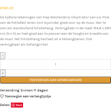
€
180.00
De tijdloze tekeningen van Fiep Westendorp (illustrator van o.a. Pluk
van de Petteflet) lenen zich bijzonder goed voor op de muur. Hier te
zien als wandvullend fotobehang. Verkrijgbaar in de maat 194,8 x 280
cm (b x h) en heel goed aan te passen aan de hoogte en breedte van
de muur. Het fotobehang bestaat uit 4 behangbanen. Ook
verkrijgbaar als behangcirkel.
TOEVOEGEN AAN WINKELWAGEN
Verzending binnen 11 dagen
Toevoegen aan verlanglijstje
Delen:
Save