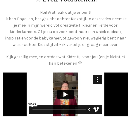
Hoi! Wat leuk dat je er bent!
Ik ben Engelien, het gezicht achter Kidzstijl. In deze video neem ik
je mee in mijn wereld vol creativiteit, kleur en liefde voor
kinderkamers. Of je nu op zoek bent naar een uniek cadeau,
inspiratie voor de babykamer, of gewoon nieuwsgierig bent naar
wie er achter Kidzstijl zit – ik vertel je er graag meer over!
Kijk gezellig mee, en ontdek wat Kidzstijl voor jou (en je kleintje)
kan betekenen 💛