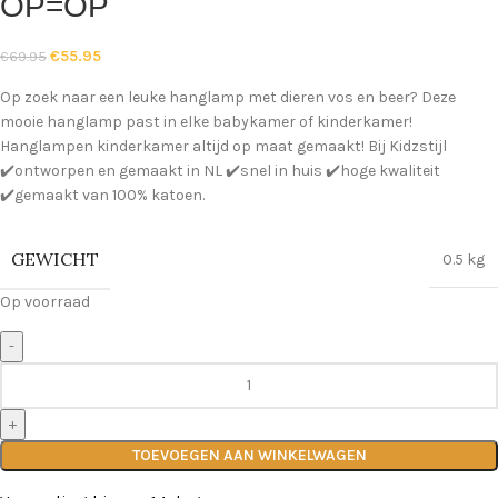
OP=OP
€
55.95
€
69.95
Op zoek naar een leuke hanglamp met dieren vos en beer? Deze
mooie hanglamp past in elke babykamer of kinderkamer!
Hanglampen kinderkamer altijd op maat gemaakt! Bij Kidzstijl
✔️ontworpen en gemaakt in NL ✔️snel in huis ✔️hoge kwaliteit
✔️gemaakt van 100% katoen.
GEWICHT
0.5 kg
Op voorraad
TOEVOEGEN AAN WINKELWAGEN