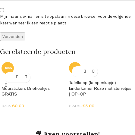
Mijn naam, e-mail en site opslaan in deze browser voor de volgende
keer wanneer ik een reactie plaats.
Gerelateerde producten
-100%
-80%
Tafellamp (lampenkapje)
Muurstickers Driehoekjes
kinderkamer Roze met sterretjes
GRATIS
| OP=OP
€
0.00
€
5.00
€
7.95
€
24.95
🎥
Even voorstellen!