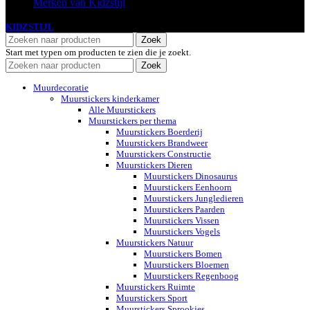
Merken van Kidzstijl
KIDZSTIJL
2024
Zoek
Start met typen om producten te zien die je zoekt.
Zoek
Muurdecoratie
Muurstickers kinderkamer
Alle Muurstickers
Muurstickers per thema
Muurstickers Boerderij
Muurstickers Brandweer
Muurstickers Constructie
Muurstickers Dieren
Muurstickers Dinosaurus
Muurstickers Eenhoorn
Muurstickers Jungledieren
Muurstickers Paarden
Muurstickers Vissen
Muurstickers Vogels
Muurstickers Natuur
Muurstickers Bomen
Muurstickers Bloemen
Muurstickers Regenboog
Muurstickers Ruimte
Muurstickers Sport
Muurstickers Sprookjes