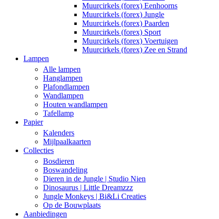
Muurcirkels (forex) Eenhoorns
Muurcirkels (forex) Jungle
Muurcirkels (forex) Paarden
Muurcirkels (forex) Sport
Muurcirkels (forex) Voertuigen
Muurcirkels (forex) Zee en Strand
Lampen
Alle lampen
Hanglampen
Plafondlampen
Wandlampen
Houten wandlampen
Tafellamp
Papier
Kalenders
Mijlpaalkaarten
Collecties
Bosdieren
Boswandeling
Dieren in de Jungle | Studio Nien
Dinosaurus | Little Dreamzzz
Jungle Monkeys | Bi&Li Creaties
Op de Bouwplaats
Aanbiedingen