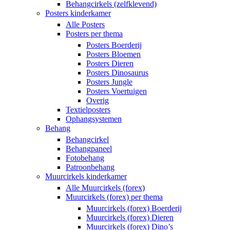
Behangcirkels (zelfklevend)
Posters kinderkamer
Alle Posters
Posters per thema
Posters Boerderij
Posters Bloemen
Posters Dieren
Posters Dinosaurus
Posters Jungle
Posters Voertuigen
Overig
Textielposters
Ophangsystemen
Behang
Behangcirkel
Behangpaneel
Fotobehang
Patroonbehang
Muurcirkels kinderkamer
Alle Muurcirkels (forex)
Muurcirkels (forex) per thema
Muurcirkels (forex) Boerderij
Muurcirkels (forex) Dieren
Muurcirkels (forex) Dino’s