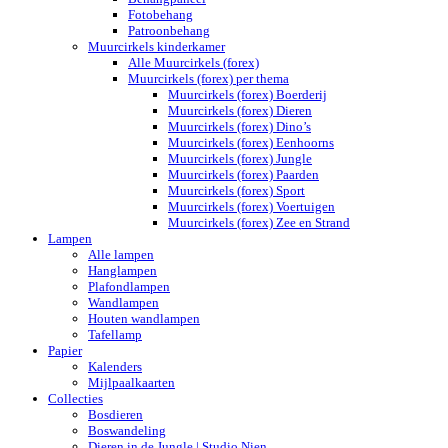
Fotobehang
Patroonbehang
Muurcirkels kinderkamer
Alle Muurcirkels (forex)
Muurcirkels (forex) per thema
Muurcirkels (forex) Boerderij
Muurcirkels (forex) Dieren
Muurcirkels (forex) Dino’s
Muurcirkels (forex) Eenhoorns
Muurcirkels (forex) Jungle
Muurcirkels (forex) Paarden
Muurcirkels (forex) Sport
Muurcirkels (forex) Voertuigen
Muurcirkels (forex) Zee en Strand
Lampen
Alle lampen
Hanglampen
Plafondlampen
Wandlampen
Houten wandlampen
Tafellamp
Papier
Kalenders
Mijlpaalkaarten
Collecties
Bosdieren
Boswandeling
Dieren in de Jungle | Studio Nien