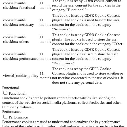
The cookie is set by GDPR cookie consent to
cookielawinfo-
11
record the user consent for the cookies in the
checkbox-functional
months
category "Functional".
This cookie is set by GDPR Cookie Consent
cookielawinfo-
11
plugin. The cookies is used to store the user
checkbox-necessary
months
consent for the cookies in the category
"Necessary".
This cookie is set by GDPR Cookie Consent
cookielawinfo-
11
plugin. The cookie is used to store the user
checkbox-others
months
consent for the cookies in the category "Other.
This cookie is set by GDPR Cookie Consent
cookielawinfo-
11
plugin. The cookie is used to store the user
checkbox-performance
months
consent for the cookies in the category
"Performance".
The cookie is set by the GDPR Cookie
11
Consent plugin and is used to store whether or
viewed_cookie_policy
months
not user has consented to the use of cookies. It
does not store any personal data.
Functional
Functional
Functional cookies help to perform certain functionalities like sharing the
content of the website on social media platforms, collect feedbacks, and other
third-party features.
Performance
Performance
Performance cookies are used to understand and analyze the key performance
indexes of the website which helps in delivering a better user experience for the