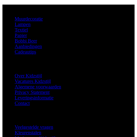
Aanbod
Muurdecoratie
Lampen
Textiel
Papier
Bobbi Beer
Aanbiedingen
Cadeautips
Informatie
Over Kidzstijl
Vacatures Kidzstijl
Algemene voorwaarden
Privacy Statement
Leveringsinformatie
Contact
Extra
Veelgestelde vragen
Kleurenstalen