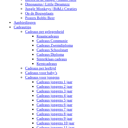
Dinosaurus | Little Dreamzzz
Jungle Monkeys | Bi&Li Creaties
Op de Bouwplaats
Posters Bobbi Beer
Aanbiedingen
Cadeautips
Cadeaus per gelegenheid
Kraamcadeaus
Cadeaus Communie
Cadeaus Zwemdiploma
Cadeaus Schoolstart
Cadeaus Diploma
Sinterklaas cadeaus
Kerstcadeaus
Cadeaus per leeftijd
Cadeaus voor baby’s
Cadeaus voor jongens
Cadeaus jongens 1 jaar
Cadeaus jongens 2 jaar
Cadeaus jongens 3 jaar
Cadeaus jongens 4 jaar
Cadeaus jongens 5 jaar
Cadeaus jongens 6 jaar
Cadeaus jongens 7 jaar
Cadeaus jongens 8 jaar
Cadeaus jongens 9 jaar
Cadeaus jongens 10 jaar
Cadeaus jongens 11 jaar