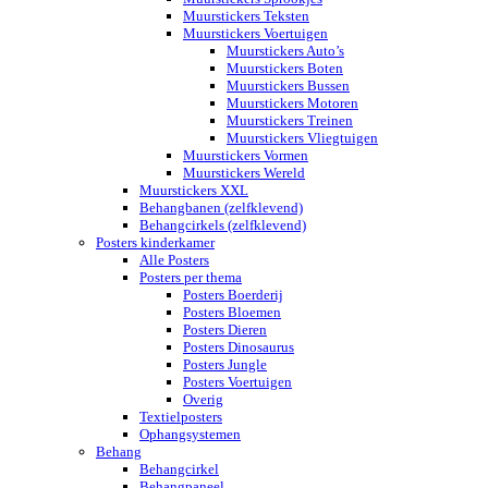
Muurstickers Teksten
Muurstickers Voertuigen
Muurstickers Auto’s
Muurstickers Boten
Muurstickers Bussen
Muurstickers Motoren
Muurstickers Treinen
Muurstickers Vliegtuigen
Muurstickers Vormen
Muurstickers Wereld
Muurstickers XXL
Behangbanen (zelfklevend)
Behangcirkels (zelfklevend)
Posters kinderkamer
Alle Posters
Posters per thema
Posters Boerderij
Posters Bloemen
Posters Dieren
Posters Dinosaurus
Posters Jungle
Posters Voertuigen
Overig
Textielposters
Ophangsystemen
Behang
Behangcirkel
Behangpaneel