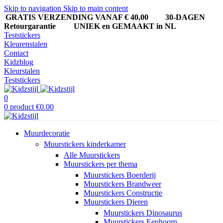
Skip to navigation
Skip to main content
GRATIS VERZENDING VANAF € 40,00
30-DAGEN
Retourgarantie UNIEK en GEMAAKT in NL
Teststickers
Kleurenstalen
Contact
Kidzblog
Kleurstalen
Teststickers
0
0
product
€
0.00
Muurdecoratie
Muurstickers kinderkamer
Alle Muurstickers
Muurstickers per thema
Muurstickers Boerderij
Muurstickers Brandweer
Muurstickers Constructie
Muurstickers Dieren
Muurstickers Dinosaurus
Muurstickers Eenhoorn