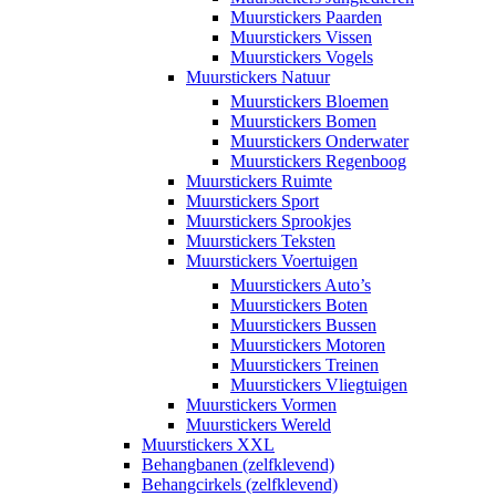
Muurstickers Paarden
Muurstickers Vissen
Muurstickers Vogels
Muurstickers Natuur
Muurstickers Bloemen
Muurstickers Bomen
Muurstickers Onderwater
Muurstickers Regenboog
Muurstickers Ruimte
Muurstickers Sport
Muurstickers Sprookjes
Muurstickers Teksten
Muurstickers Voertuigen
Muurstickers Auto’s
Muurstickers Boten
Muurstickers Bussen
Muurstickers Motoren
Muurstickers Treinen
Muurstickers Vliegtuigen
Muurstickers Vormen
Muurstickers Wereld
Muurstickers XXL
Behangbanen (zelfklevend)
Behangcirkels (zelfklevend)