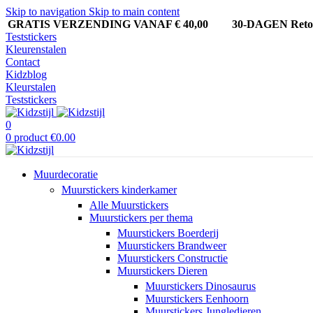
Skip to navigation
Skip to main content
GRATIS VERZENDING VANAF € 40,00
30-DAGEN Ret
Teststickers
Kleurenstalen
Contact
Kidzblog
Kleurstalen
Teststickers
0
0
product
€
0.00
Muurdecoratie
Muurstickers kinderkamer
Alle Muurstickers
Muurstickers per thema
Muurstickers Boerderij
Muurstickers Brandweer
Muurstickers Constructie
Muurstickers Dieren
Muurstickers Dinosaurus
Muurstickers Eenhoorn
Muurstickers Jungledieren