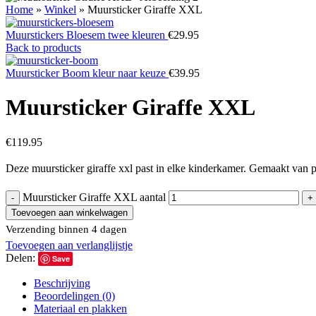
Home
»
Winkel
»
Muursticker Giraffe XXL
Muurstickers Bloesem twee kleuren
€
29.95
Back to products
Muursticker Boom kleur naar keuze
€
39.95
Muursticker Giraffe XXL
€
119.95
Deze muursticker giraffe xxl past in elke kinderkamer. Gemaakt van pv
Muursticker Giraffe XXL aantal
Toevoegen aan winkelwagen
Verzending binnen 4 dagen
Toevoegen aan verlanglijstje
Delen:
Save
Beschrijving
Beoordelingen (0)
Materiaal en plakken