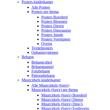
Posters kinderkamer
Alle Posters
Posters per thema
Posters Boerderij
Posters Bloemen
Posters Dieren
Posters Dinosaurus
Posters Jungle
Posters Voertuigen
Overig
Textielposters
Ophangsystemen
Behang
Behangcirkel
Behangpaneel
Fotobehang
Patroonbehang
Muurcirkels kinderkamer
Alle Muurcirkels (forex)
Muurcirkels (forex) per thema
Muurcirkels (forex) Boerderij
Muurcirkels (forex) Dieren
Muurcirkels (forex) Dino’s
Muurcirkels (forex) Eenhoorns