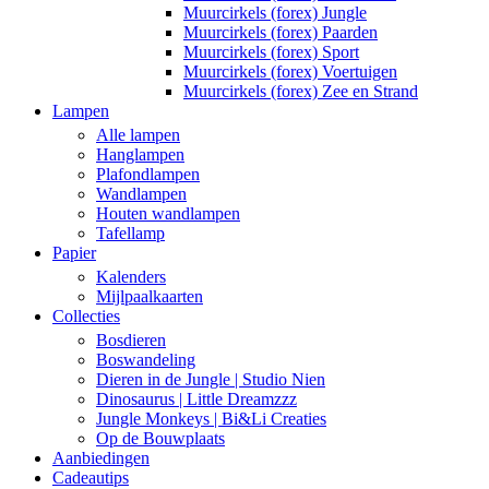
Muurcirkels (forex) Jungle
Muurcirkels (forex) Paarden
Muurcirkels (forex) Sport
Muurcirkels (forex) Voertuigen
Muurcirkels (forex) Zee en Strand
Lampen
Alle lampen
Hanglampen
Plafondlampen
Wandlampen
Houten wandlampen
Tafellamp
Papier
Kalenders
Mijlpaalkaarten
Collecties
Bosdieren
Boswandeling
Dieren in de Jungle | Studio Nien
Dinosaurus | Little Dreamzzz
Jungle Monkeys | Bi&Li Creaties
Op de Bouwplaats
Aanbiedingen
Cadeautips