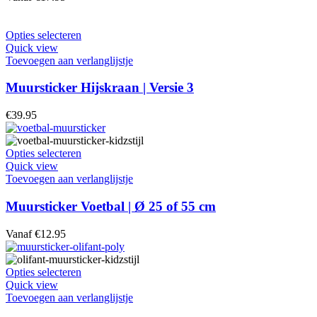
kan
gekozen
worden
Dit
Opties selecteren
op
product
Quick view
de
heeft
Toevoegen aan verlanglijstje
productpagina
meerdere
variaties.
Muursticker Hijskraan | Versie 3
Deze
optie
€
39.95
kan
gekozen
worden
Dit
Opties selecteren
op
product
Quick view
de
heeft
Toevoegen aan verlanglijstje
productpagina
meerdere
variaties.
Muursticker Voetbal | Ø 25 of 55 cm
Deze
optie
Vanaf
€
12.95
kan
gekozen
worden
Dit
Opties selecteren
op
product
Quick view
de
heeft
Toevoegen aan verlanglijstje
productpagina
meerdere