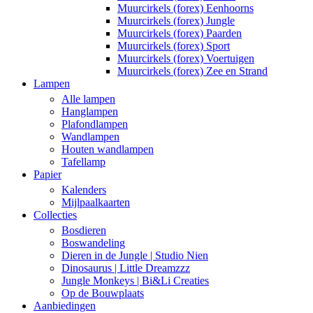
Muurcirkels (forex) Eenhoorns
Muurcirkels (forex) Jungle
Muurcirkels (forex) Paarden
Muurcirkels (forex) Sport
Muurcirkels (forex) Voertuigen
Muurcirkels (forex) Zee en Strand
Lampen
Alle lampen
Hanglampen
Plafondlampen
Wandlampen
Houten wandlampen
Tafellamp
Papier
Kalenders
Mijlpaalkaarten
Collecties
Bosdieren
Boswandeling
Dieren in de Jungle | Studio Nien
Dinosaurus | Little Dreamzzz
Jungle Monkeys | Bi&Li Creaties
Op de Bouwplaats
Aanbiedingen