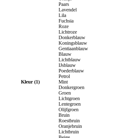
Paars
Lavendel
Lila
Fuchsia
Roze
Lichtroze
Donkerblauw
Koningsblauw
Gentiaanblauw
Blauw
Lichtblauw
IJsblauw
Poederblauw
Petrol
Kleur (1)
Mint
Donkergroen
Groen
Lichtgroen
Lentegroen
Olijfgroen
Bruin
Roestbruin
Oranjebruin
Lichtbruin
Beige