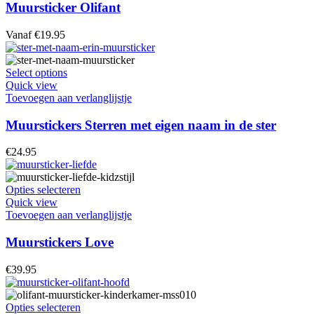
variaties.
Muursticker Olifant
Deze
optie
Vanaf
€
19.95
kan
gekozen
worden
Dit
Select options
op
product
Quick view
de
heeft
Toevoegen aan verlanglijstje
productpagina
meerdere
variaties.
Muurstickers Sterren met eigen naam in de ster
Deze
optie
€
24.95
kan
gekozen
worden
Dit
Opties selecteren
op
product
Quick view
de
heeft
Toevoegen aan verlanglijstje
productpagina
meerdere
variaties.
Muurstickers Love
Deze
optie
€
39.95
kan
gekozen
worden
Dit
Opties selecteren