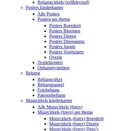
Behangcirkels (zelfklevend)
Posters kinderkamer
Alle Posters
Posters per thema
Posters Boerderij
Posters Bloemen
Posters Dieren
Posters Dinosaurus
Posters Jungle
Posters Voertuigen
Overig
Textielposters
Ophangsystemen
Behang
Behangcirkel
Behangpaneel
Fotobehang
Patroonbehang
Muurcirkels kinderkamer
Alle Muurcirkels (forex)
Muurcirkels (forex) per thema
Muurcirkels (forex) Boerderij
Muurcirkels (forex) Dieren
Muurcirkels (forex) Dino’s