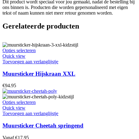
Dit product wordt speciaal voor jou gemaakt, nadat de bestelling bij
ons binnen is. Producten die worden gepersonaliseerd met eigen
tekst of naam kunnen niet meer retour genomen worden.
Gerelateerde producten
Dit
Opties selecteren
product
Quick view
heeft
Toevoegen aan verlanglijstje
meerdere
variaties.
Muursticker Hijskraan XXL
Deze
optie
€
94.95
kan
gekozen
worden
Dit
Opties selecteren
op
product
Quick view
de
heeft
Toevoegen aan verlanglijstje
productpagina
meerdere
variaties.
Muursticker Cheetah springend
Deze
optie
Vanaf
€
17.95