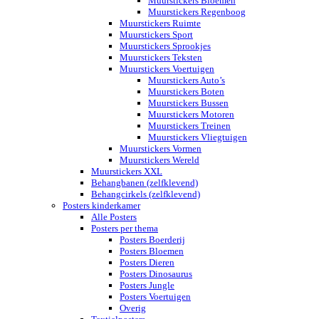
Muurstickers Bloemen
Muurstickers Regenboog
Muurstickers Ruimte
Muurstickers Sport
Muurstickers Sprookjes
Muurstickers Teksten
Muurstickers Voertuigen
Muurstickers Auto’s
Muurstickers Boten
Muurstickers Bussen
Muurstickers Motoren
Muurstickers Treinen
Muurstickers Vliegtuigen
Muurstickers Vormen
Muurstickers Wereld
Muurstickers XXL
Behangbanen (zelfklevend)
Behangcirkels (zelfklevend)
Posters kinderkamer
Alle Posters
Posters per thema
Posters Boerderij
Posters Bloemen
Posters Dieren
Posters Dinosaurus
Posters Jungle
Posters Voertuigen
Overig