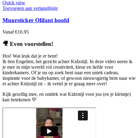
op
product
Quick view
de
heeft
Toevoegen aan verlanglijstje
productpagina
meerdere
variaties.
Muursticker Olifant hoofd
Deze
optie
Vanaf
€
16.95
kan
gekozen
🎥
Even voorstellen!
worden
op
Hoi! Wat leuk dat je er bent!
de
Ik ben Engelien, het gezicht achter Kidzstijl. In deze video neem ik
productpagina
je mee in mijn wereld vol creativiteit, kleur en liefde voor
kinderkamers. Of je nu op zoek bent naar een uniek cadeau,
inspiratie voor de babykamer, of gewoon nieuwsgierig bent naar wie
er achter Kidzstijl zit – ik vertel je er graag meer over!
Kijk gezellig mee, en ontdek wat Kidzstijl voor jou (en je kleintje)
kan betekenen 💛