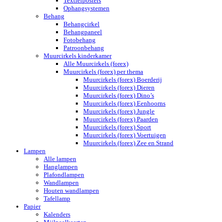
Textielposters
Ophangsystemen
Behang
Behangcirkel
Behangpaneel
Fotobehang
Patroonbehang
Muurcirkels kinderkamer
Alle Muurcirkels (forex)
Muurcirkels (forex) per thema
Muurcirkels (forex) Boerderij
Muurcirkels (forex) Dieren
Muurcirkels (forex) Dino’s
Muurcirkels (forex) Eenhoorns
Muurcirkels (forex) Jungle
Muurcirkels (forex) Paarden
Muurcirkels (forex) Sport
Muurcirkels (forex) Voertuigen
Muurcirkels (forex) Zee en Strand
Lampen
Alle lampen
Hanglampen
Plafondlampen
Wandlampen
Houten wandlampen
Tafellamp
Papier
Kalenders