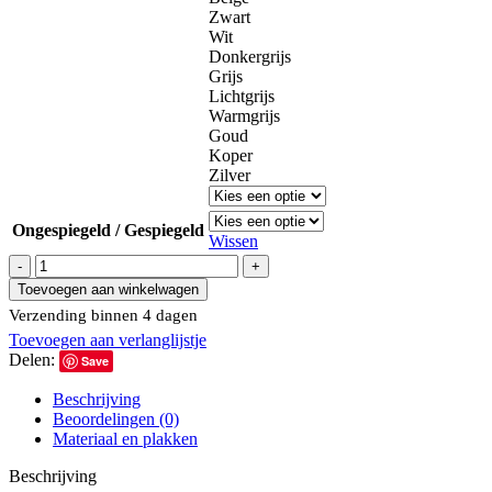
Zwart
Wit
Donkergrijs
Grijs
Lichtgrijs
Warmgrijs
Goud
Koper
Zilver
Ongespiegeld / Gespiegeld
Wissen
Muurstickerset
Kasteel
Toevoegen aan winkelwagen
aantal
Verzending binnen 4 dagen
Toevoegen aan verlanglijstje
Delen:
Save
Beschrijving
Beoordelingen (0)
Materiaal en plakken
Beschrijving