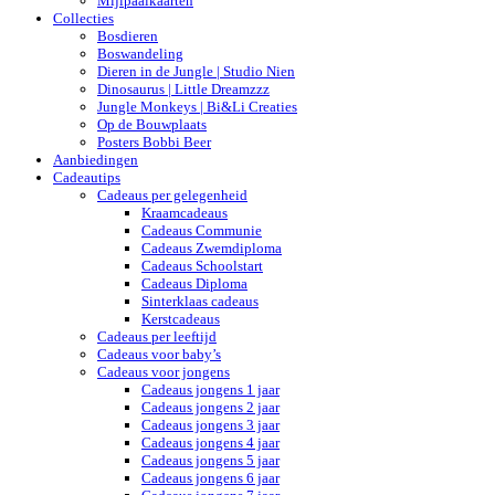
Mijlpaalkaarten
Collecties
Bosdieren
Boswandeling
Dieren in de Jungle | Studio Nien
Dinosaurus | Little Dreamzzz
Jungle Monkeys | Bi&Li Creaties
Op de Bouwplaats
Posters Bobbi Beer
Aanbiedingen
Cadeautips
Cadeaus per gelegenheid
Kraamcadeaus
Cadeaus Communie
Cadeaus Zwemdiploma
Cadeaus Schoolstart
Cadeaus Diploma
Sinterklaas cadeaus
Kerstcadeaus
Cadeaus per leeftijd
Cadeaus voor baby’s
Cadeaus voor jongens
Cadeaus jongens 1 jaar
Cadeaus jongens 2 jaar
Cadeaus jongens 3 jaar
Cadeaus jongens 4 jaar
Cadeaus jongens 5 jaar
Cadeaus jongens 6 jaar