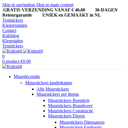
Skip to navigation
Skip to main content
GRATIS VERZENDING VANAF € 40,00
30-DAGEN
Retourgarantie UNIEK en GEMAAKT in NL
Teststickers
Kleurenstalen
Contact
Kidzblog
Kleurstalen
Teststickers
0
0
product
€
0.00
Muurdecoratie
Muurstickers kinderkamer
Alle Muurstickers
Muurstickers per thema
Muurstickers Boerderij
Muurstickers Brandweer
Muurstickers Constructie
Muurstickers Dieren
Muurstickers Dinosaurus
Muurstickers Eenhoorn