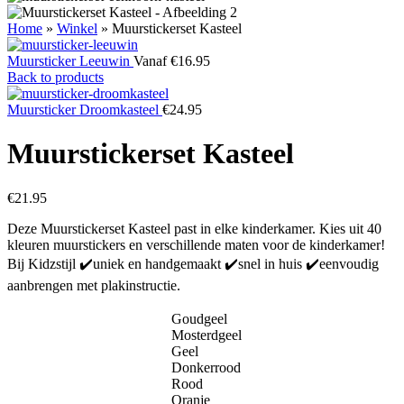
Home
»
Winkel
»
Muurstickerset Kasteel
Muursticker Leeuwin
Vanaf
€
16.95
Back to products
Muursticker Droomkasteel
€
24.95
Muurstickerset Kasteel
€
21.95
Deze Muurstickerset Kasteel past in elke kinderkamer. Kies uit 40
kleuren muurstickers en verschillende maten voor de kinderkamer!
Bij Kidzstijl ✔️uniek en handgemaakt ✔️snel in huis ✔️eenvoudig
aanbrengen met plakinstructie.
Goudgeel
Mosterdgeel
Geel
Donkerrood
Rood
Oranje