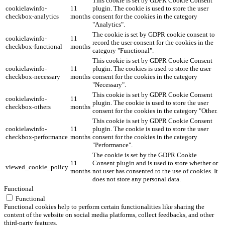
This cookie is set by GDPR Cookie Consent
cookielawinfo-
11
plugin. The cookie is used to store the user
checkbox-analytics
months
consent for the cookies in the category
"Analytics".
The cookie is set by GDPR cookie consent to
cookielawinfo-
11
record the user consent for the cookies in the
checkbox-functional
months
category "Functional".
This cookie is set by GDPR Cookie Consent
cookielawinfo-
11
plugin. The cookies is used to store the user
checkbox-necessary
months
consent for the cookies in the category
"Necessary".
This cookie is set by GDPR Cookie Consent
cookielawinfo-
11
plugin. The cookie is used to store the user
checkbox-others
months
consent for the cookies in the category "Other.
This cookie is set by GDPR Cookie Consent
cookielawinfo-
11
plugin. The cookie is used to store the user
checkbox-performance
months
consent for the cookies in the category
"Performance".
The cookie is set by the GDPR Cookie
11
Consent plugin and is used to store whether or
viewed_cookie_policy
months
not user has consented to the use of cookies. It
does not store any personal data.
Functional
Functional
Functional cookies help to perform certain functionalities like sharing the
content of the website on social media platforms, collect feedbacks, and other
third-party features.