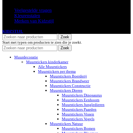
Veelgestelde vragen
Kleurenstalen
Merken van Kidzstijl
KIDZSTIJL
2024
Zoek
Start met typen om producten te zien die je zoekt.
Zoek
Muurdecoratie
Muurstickers kinderkamer
Alle Muurstickers
Muurstickers per thema
Muurstickers Boerderij
Muurstickers Brandweer
Muurstickers Constructie
Muurstickers Dieren
Muurstickers Dinosaurus
Muurstickers Eenhoorn
Muurstickers Jungledieren
Muurstickers Paarden
Muurstickers Vissen
Muurstickers Vogels
Muurstickers Natuur
Muurstickers Bomen