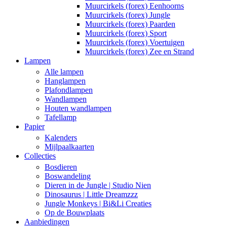
Muurcirkels (forex) Eenhoorns
Muurcirkels (forex) Jungle
Muurcirkels (forex) Paarden
Muurcirkels (forex) Sport
Muurcirkels (forex) Voertuigen
Muurcirkels (forex) Zee en Strand
Lampen
Alle lampen
Hanglampen
Plafondlampen
Wandlampen
Houten wandlampen
Tafellamp
Papier
Kalenders
Mijlpaalkaarten
Collecties
Bosdieren
Boswandeling
Dieren in de Jungle | Studio Nien
Dinosaurus | Little Dreamzzz
Jungle Monkeys | Bi&Li Creaties
Op de Bouwplaats
Aanbiedingen