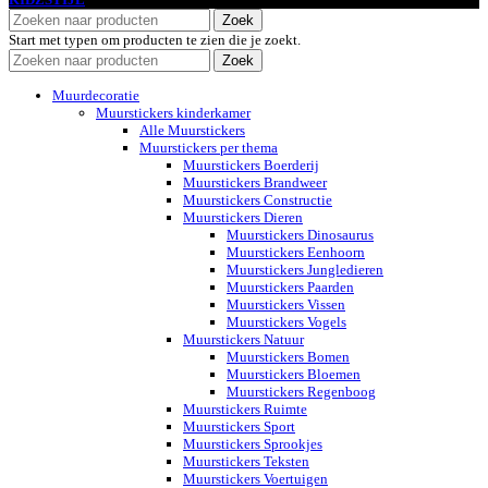
Zoek
Start met typen om producten te zien die je zoekt.
Zoek
Muurdecoratie
Muurstickers kinderkamer
Alle Muurstickers
Muurstickers per thema
Muurstickers Boerderij
Muurstickers Brandweer
Muurstickers Constructie
Muurstickers Dieren
Muurstickers Dinosaurus
Muurstickers Eenhoorn
Muurstickers Jungledieren
Muurstickers Paarden
Muurstickers Vissen
Muurstickers Vogels
Muurstickers Natuur
Muurstickers Bomen
Muurstickers Bloemen
Muurstickers Regenboog
Muurstickers Ruimte
Muurstickers Sport
Muurstickers Sprookjes
Muurstickers Teksten
Muurstickers Voertuigen