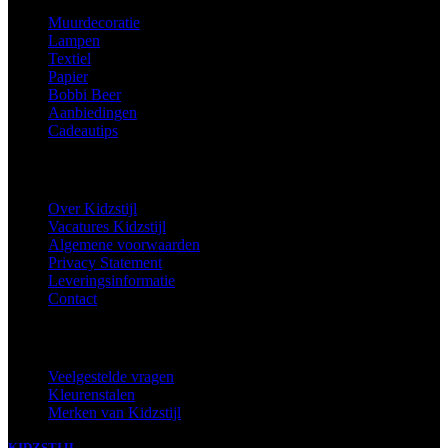
Muurdecoratie
Lampen
Textiel
Papier
Bobbi Beer
Aanbiedingen
Cadeautips
Informatie
Over Kidzstijl
Vacatures Kidzstijl
Algemene voorwaarden
Privacy Statement
Leveringsinformatie
Contact
Extra
Veelgestelde vragen
Kleurenstalen
Merken van Kidzstijl
KIDZSTIJL
2024