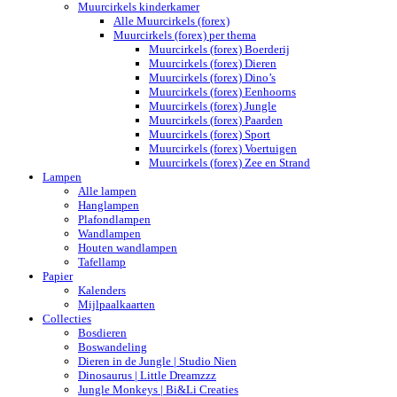
Muurcirkels kinderkamer
Alle Muurcirkels (forex)
Muurcirkels (forex) per thema
Muurcirkels (forex) Boerderij
Muurcirkels (forex) Dieren
Muurcirkels (forex) Dino’s
Muurcirkels (forex) Eenhoorns
Muurcirkels (forex) Jungle
Muurcirkels (forex) Paarden
Muurcirkels (forex) Sport
Muurcirkels (forex) Voertuigen
Muurcirkels (forex) Zee en Strand
Lampen
Alle lampen
Hanglampen
Plafondlampen
Wandlampen
Houten wandlampen
Tafellamp
Papier
Kalenders
Mijlpaalkaarten
Collecties
Bosdieren
Boswandeling
Dieren in de Jungle | Studio Nien
Dinosaurus | Little Dreamzzz
Jungle Monkeys | Bi&Li Creaties