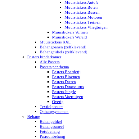
Muurstickers Auto’s
Muurstickers Boten
Muurstickers Bussen
Muurstickers Motoren
Muurstickers Treinen
Muurstickers Vliegtuigen
Muurstickers Vormen
Muurstickers Wereld
Muurstickers XXL
Behangbanen (zelfklevend)
Behangcirkels (zelfklevend)
Posters kinderkamer
Alle Posters
Posters per thema
Posters Boerderij
Posters Bloemen
Posters Dieren
Posters Dinosaurus
Posters Jungle
Posters Voertuigen
Overig
Textielposters
Ophangsystemen
Behang
Behangcirkel
Behangpaneel
Fotobehang
Patroonbehang