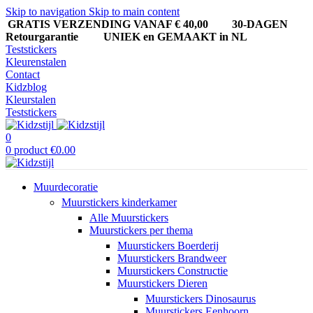
Skip to navigation
Skip to main content
GRATIS VERZENDING VANAF € 40,00
30-DAGEN
Retourgarantie UNIEK en GEMAAKT in NL
Teststickers
Kleurenstalen
Contact
Kidzblog
Kleurstalen
Teststickers
0
0
product
€
0.00
Muurdecoratie
Muurstickers kinderkamer
Alle Muurstickers
Muurstickers per thema
Muurstickers Boerderij
Muurstickers Brandweer
Muurstickers Constructie
Muurstickers Dieren
Muurstickers Dinosaurus
Muurstickers Eenhoorn