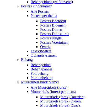
Behangcirkels (zelfklevend)
Posters kinderkamer
Alle Posters
Posters per thema
Posters Boerderij
Posters Bloemen
Posters Dieren
Posters Dinosaurus
Posters Jungle
Posters Voertuigen
Overig
Textielposters
Ophangsystemen
Behang
Behangcirkel
Behangpaneel
Fotobehang
Patroonbehang
Muurcirkels kinderkamer
Alle Muurcirkels (forex)
Muurcirkels (forex) per thema
Muurcirkels (forex) Boerderij
Muurcirkels (forex) Dieren
Muurcirkels (forex) Dino’s