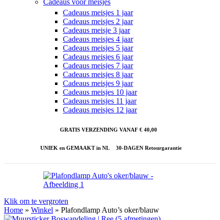
Cadeaus voor meisjes
Cadeaus meisjes 1 jaar
Cadeaus meisjes 2 jaar
Cadeaus meisje 3 jaar
Cadeaus meisjes 4 jaar
Cadeaus meisjes 5 jaar
Cadeaus meisjes 6 jaar
Cadeaus meisjes 7 jaar
Cadeaus meisjes 8 jaar
Cadeaus meisjes 9 jaar
Cadeaus meisjes 10 jaar
Cadeaus meisjes 11 jaar
Cadeaus meisjes 12 jaar
GRATIS VERZENDING VANAF € 40,00
UNIEK en GEMAAKT in NL
30-DAGEN Retourgarantie
Klik om te vergroten
Home
»
Winkel
»
Plafondlamp Auto’s oker/blauw