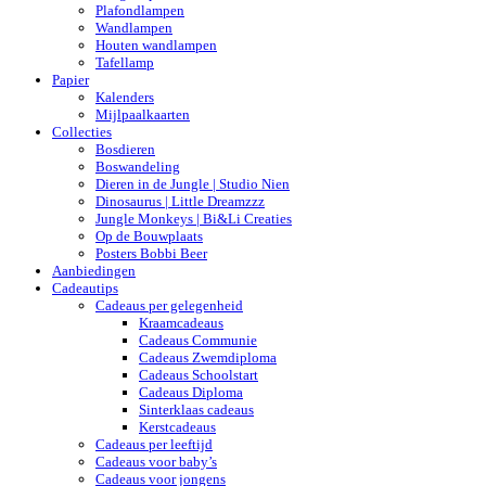
Plafondlampen
Wandlampen
Houten wandlampen
Tafellamp
Papier
Kalenders
Mijlpaalkaarten
Collecties
Bosdieren
Boswandeling
Dieren in de Jungle | Studio Nien
Dinosaurus | Little Dreamzzz
Jungle Monkeys | Bi&Li Creaties
Op de Bouwplaats
Posters Bobbi Beer
Aanbiedingen
Cadeautips
Cadeaus per gelegenheid
Kraamcadeaus
Cadeaus Communie
Cadeaus Zwemdiploma
Cadeaus Schoolstart
Cadeaus Diploma
Sinterklaas cadeaus
Kerstcadeaus
Cadeaus per leeftijd
Cadeaus voor baby’s
Cadeaus voor jongens