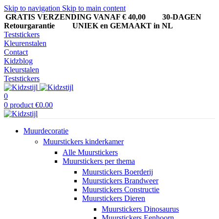
Skip to navigation
Skip to main content
GRATIS VERZENDING VANAF € 40,00
30-DAGEN
Retourgarantie UNIEK en GEMAAKT in NL
Teststickers
Kleurenstalen
Contact
Kidzblog
Kleurstalen
Teststickers
0
0
product
€
0.00
Muurdecoratie
Muurstickers kinderkamer
Alle Muurstickers
Muurstickers per thema
Muurstickers Boerderij
Muurstickers Brandweer
Muurstickers Constructie
Muurstickers Dieren
Muurstickers Dinosaurus
Muurstickers Eenhoorn