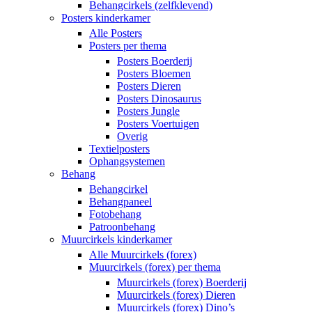
Behangcirkels (zelfklevend)
Posters kinderkamer
Alle Posters
Posters per thema
Posters Boerderij
Posters Bloemen
Posters Dieren
Posters Dinosaurus
Posters Jungle
Posters Voertuigen
Overig
Textielposters
Ophangsystemen
Behang
Behangcirkel
Behangpaneel
Fotobehang
Patroonbehang
Muurcirkels kinderkamer
Alle Muurcirkels (forex)
Muurcirkels (forex) per thema
Muurcirkels (forex) Boerderij
Muurcirkels (forex) Dieren
Muurcirkels (forex) Dino’s