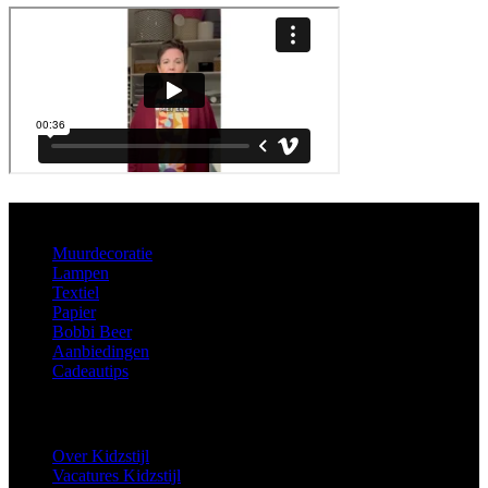
Aanbod
Muurdecoratie
Lampen
Textiel
Papier
Bobbi Beer
Aanbiedingen
Cadeautips
Informatie
Over Kidzstijl
Vacatures Kidzstijl