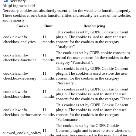
Necessary
Altijd ingeschakeld
Necessary cookies are absolutely essential for the website to function properly.
These cookies ensure basic functionalities and security features of the website,
anonymously.
Cookie
Duur
Beschrijving
This cookie is set by GDPR Cookie Consent
cookielawinfo-
11
plugin. The cookie is used to store the user
checkbox-analytics
months
consent for the cookies in the category
"Analytics".
The cookie is set by GDPR cookie consent to
cookielawinfo-
11
record the user consent for the cookies in the
checkbox-functional
months
category "Functional".
This cookie is set by GDPR Cookie Consent
cookielawinfo-
11
plugin. The cookies is used to store the user
checkbox-necessary
months
consent for the cookies in the category
"Necessary".
This cookie is set by GDPR Cookie Consent
cookielawinfo-
11
plugin. The cookie is used to store the user
checkbox-others
months
consent for the cookies in the category "Other.
This cookie is set by GDPR Cookie Consent
cookielawinfo-
11
plugin. The cookie is used to store the user
checkbox-performance
months
consent for the cookies in the category
"Performance".
The cookie is set by the GDPR Cookie
11
Consent plugin and is used to store whether or
viewed_cookie_policy
months
not user has consented to the use of cookies. It