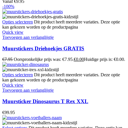
Vanaf
€
9.95
-100%
Opties selecteren
Dit product heeft meerdere variaties. Deze optie
kan gekozen worden op de productpagina
Quick view
Toevoegen aan verlanglijstje
Muurstickers Driehoekjes GRATIS
€
7.95
Oorspronkelijke prijs was: €7.95.
€
0.00
Huidige prijs is: €0.00.
Opties selecteren
Dit product heeft meerdere variaties. Deze optie
kan gekozen worden op de productpagina
Quick view
Toevoegen aan verlanglijstje
Muursticker Dinosaurus T Rex XXL
€
99.95
Select options
Dit product heeft meerdere variaties. Deze optie kan