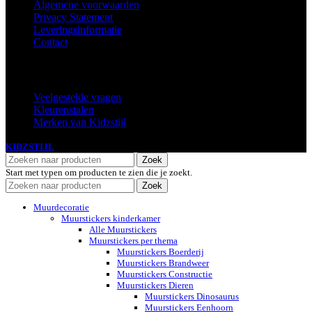
Algemene voorwaarden
Privacy Statement
Leveringsinformatie
Contact
Extra
Veelgestelde vragen
Kleurenstalen
Merken van Kidzstijl
KIDZSTIJL
2024
Zoek
Start met typen om producten te zien die je zoekt.
Zoek
Muurdecoratie
Muurstickers kinderkamer
Alle Muurstickers
Muurstickers per thema
Muurstickers Boerderij
Muurstickers Brandweer
Muurstickers Constructie
Muurstickers Dieren
Muurstickers Dinosaurus
Muurstickers Eenhoorn