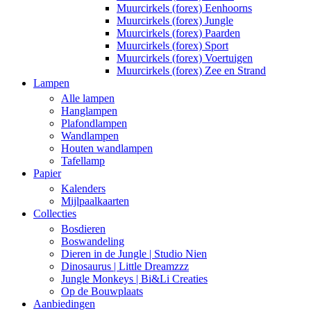
Muurcirkels (forex) Eenhoorns
Muurcirkels (forex) Jungle
Muurcirkels (forex) Paarden
Muurcirkels (forex) Sport
Muurcirkels (forex) Voertuigen
Muurcirkels (forex) Zee en Strand
Lampen
Alle lampen
Hanglampen
Plafondlampen
Wandlampen
Houten wandlampen
Tafellamp
Papier
Kalenders
Mijlpaalkaarten
Collecties
Bosdieren
Boswandeling
Dieren in de Jungle | Studio Nien
Dinosaurus | Little Dreamzzz
Jungle Monkeys | Bi&Li Creaties
Op de Bouwplaats
Aanbiedingen