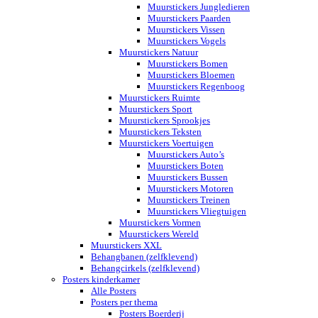
Muurstickers Jungledieren
Muurstickers Paarden
Muurstickers Vissen
Muurstickers Vogels
Muurstickers Natuur
Muurstickers Bomen
Muurstickers Bloemen
Muurstickers Regenboog
Muurstickers Ruimte
Muurstickers Sport
Muurstickers Sprookjes
Muurstickers Teksten
Muurstickers Voertuigen
Muurstickers Auto’s
Muurstickers Boten
Muurstickers Bussen
Muurstickers Motoren
Muurstickers Treinen
Muurstickers Vliegtuigen
Muurstickers Vormen
Muurstickers Wereld
Muurstickers XXL
Behangbanen (zelfklevend)
Behangcirkels (zelfklevend)
Posters kinderkamer
Alle Posters
Posters per thema
Posters Boerderij