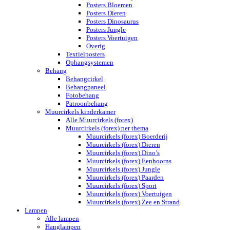
Posters Bloemen
Posters Dieren
Posters Dinosaurus
Posters Jungle
Posters Voertuigen
Overig
Textielposters
Ophangsystemen
Behang
Behangcirkel
Behangpaneel
Fotobehang
Patroonbehang
Muurcirkels kinderkamer
Alle Muurcirkels (forex)
Muurcirkels (forex) per thema
Muurcirkels (forex) Boerderij
Muurcirkels (forex) Dieren
Muurcirkels (forex) Dino’s
Muurcirkels (forex) Eenhoorns
Muurcirkels (forex) Jungle
Muurcirkels (forex) Paarden
Muurcirkels (forex) Sport
Muurcirkels (forex) Voertuigen
Muurcirkels (forex) Zee en Strand
Lampen
Alle lampen
Hanglampen